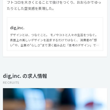
フトコロを大きくとることで抜けをつくり、おおらかでゆっ
たりとした空気感を表現した。
dig,inc.
デザインとは、つなぐこと。 モノやコトと人々の生活をつなぐ。
表面上の美しいデザインを追求するだけではなく、 消費者の”想
い”や、企業の”らしさ”まで深く踏み込む「思考のデザイン」で、
モノやコトの本当の価値を見つけ、つないでいく。 それこそが、
クリエイティブの力。 クリエイティブで人を幸せに。 クリエイテ
ィブで社会を豊かに。 私たちは、媒体を問わないクリエイティブ
で、クライアントのブランドづくりを実現します。 コンサルティ
ングから企画・編集・デザイン・制作・運用・システム開発まで
dig,inc. の求人情報
をトータルに、 そして社内でワンストップに取り組むことで、企
業と人々をつないでいきます。 モノがあふれている現代におい
RECRUITS
て、 デザインの役割は、モノやコトの本当の価値を見つけ、 それ
を使う人たちがまだ気が付いていないインサイトを発見し、 この
２つを結びつけることだと私たちは考えます。 私たちは、それを
言葉とイメージで世の中に提示します。 消費者と企業、それぞれ
の想いを翻訳し、つないでいく。 それが、私たちのミッションで