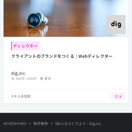
ディレクター
クライアントのブランドをつくる｜Webディレクター
dig,inc.
380万
~
600万
東京
スキル未登録
9
>
>
MOREWORKS
制作事例
SBIふるさとだより - dig,inc.