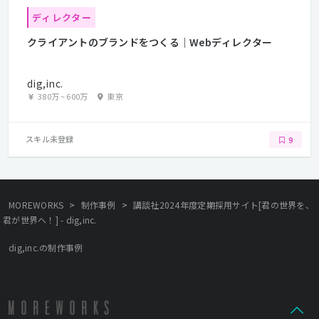
ディレクター
クライアントのブランドをつくる｜Webディレクター
dig,inc.
380万
~
600万
東京
スキル未登録
9
>
>
MOREWORKS
制作事例
講談社2024年度定期採用サイト[君の世界を、
君が世界へ！] - dig,inc.
dig,inc.の制作事例