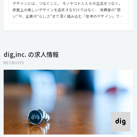
デザインとは、つなぐこと。 モノやコトと人々の生活をつなぐ。
表面上の美しいデザインを追求するだけではなく、 消費者の”想
い”や、企業の”らしさ”まで深く踏み込む「思考のデザイン」で、
モノやコトの本当の価値を見つけ、つないでいく。 それこそが、
クリエイティブの力。 クリエイティブで人を幸せに。 クリエイテ
ィブで社会を豊かに。 私たちは、媒体を問わないクリエイティブ
で、クライアントのブランドづくりを実現します。 コンサルティ
ングから企画・編集・デザイン・制作・運用・システム開発まで
dig,inc. の求人情報
をトータルに、 そして社内でワンストップに取り組むことで、企
業と人々をつないでいきます。 モノがあふれている現代におい
RECRUITS
て、 デザインの役割は、モノやコトの本当の価値を見つけ、 それ
を使う人たちがまだ気が付いていないインサイトを発見し、 この
２つを結びつけることだと私たちは考えます。 私たちは、それを
言葉とイメージで世の中に提示します。 消費者と企業、それぞれ
の想いを翻訳し、つないでいく。 それが、私たちのミッションで
す。 https://www.dig.co.jp/experience/