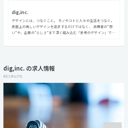
dig,inc.
デザインとは、つなぐこと。 モノやコトと人々の生活をつなぐ。
表面上の美しいデザインを追求するだけではなく、 消費者の”想
い”や、企業の”らしさ”まで深く踏み込む「思考のデザイン」で、
モノやコトの本当の価値を見つけ、つないでいく。 それこそが、
クリエイティブの力。 クリエイティブで人を幸せに。 クリエイテ
ィブで社会を豊かに。 私たちは、媒体を問わないクリエイティブ
で、クライアントのブランドづくりを実現します。 コンサルティ
ングから企画・編集・デザイン・制作・運用・システム開発まで
dig,inc. の求人情報
をトータルに、 そして社内でワンストップに取り組むことで、企
業と人々をつないでいきます。 モノがあふれている現代におい
RECRUITS
て、 デザインの役割は、モノやコトの本当の価値を見つけ、 それ
を使う人たちがまだ気が付いていないインサイトを発見し、 この
２つを結びつけることだと私たちは考えます。 私たちは、それを
言葉とイメージで世の中に提示します。 消費者と企業、それぞれ
の想いを翻訳し、つないでいく。 それが、私たちのミッションで
す。 https://www.dig.co.jp/experience/