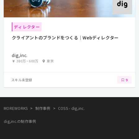
ディレクター
クライアントのブランドをつくる｜Webディレクター
dig,inc.
380万
~
600万
東京
スキル未登録
9
>
>
MOREWORKS
制作事例
COSS - dig,inc.
dig,inc.の制作事例