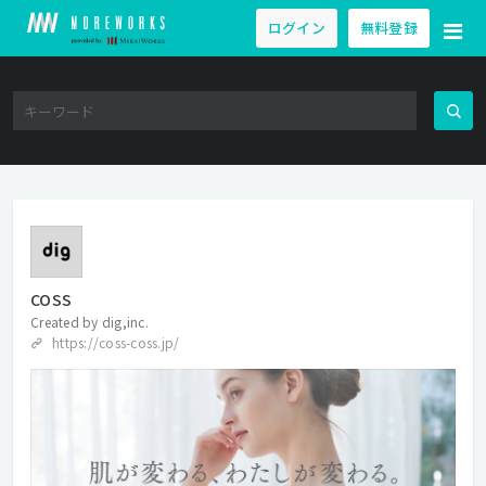
ログイン
無料登録
COSS
Created by
dig,inc.
https://coss-coss.jp/