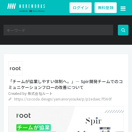
ログイン
無料登録
「チームが協業しやすい体制へ。」— Spir開発チームでのコ
ミュニケーションフローの改善について
Created by
株式会社ルート
https://cocoda.design/yamanoryosuke/p/p1edaec7f560f