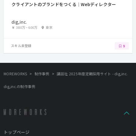
クライアントのブランドをつくる｜Webディレクター
dig,inc.
380万
~
600万
東京
スキル未登録
9
>
>
MOREWORKS
制作事例
講談社 2025年度定期採用サイト - dig,inc.
dig,inc.の制作事例
トップページ