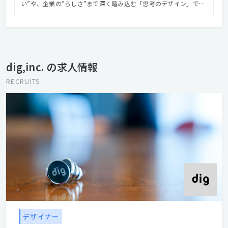
い”や、企業の”らしさ”まで深く踏み込む「思考のデザイン」で、
モノやコトの本当の価値を見つけ、つないでいく。 それこそが、
クリエイティブの力。 クリエイティブで人を幸せに。 クリエイテ
ィブで社会を豊かに。 私たちは、媒体を問わないクリエイティブ
で、クライアントのブランドづくりを実現します。 コンサルティ
ングから企画・編集・デザイン・制作・運用・システム開発まで
dig,inc. の求人情報
をトータルに、 そして社内でワンストップに取り組むことで、企
業と人々をつないでいきます。 モノがあふれている現代におい
RECRUITS
て、 デザインの役割は、モノやコトの本当の価値を見つけ、 それ
を使う人たちがまだ気が付いていないインサイトを発見し、 この
２つを結びつけることだと私たちは考えます。 私たちは、それを
言葉とイメージで世の中に提示します。 消費者と企業、それぞれ
の想いを翻訳し、つないでいく。 それが、私たちのミッションで
す。 https://www.dig.co.jp/experience/
デザイナー