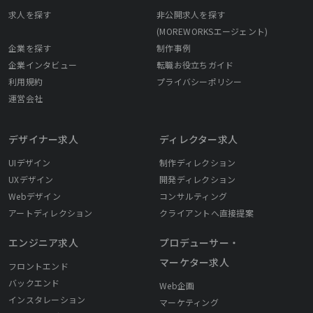
求人を探す
非公開求人を探す
(MOREWORKSエージェント)
企業を探す
制作事例
企業インタビュー
転職お役立ちガイド
利用規約
プライバシーポリシー
運営会社
デザイナー求人
ディレクター求人
UIデザイン
制作ディレクション
UXデザイン
開発ディレクション
Webデザイン
コンサルティング
アートディレクション
クライアントへ直接提案
エンジニア求人
プロデューサー・
マーケター求人
フロントエンド
バックエンド
Web企画
インスタレーション
マーケティング