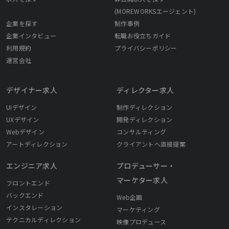
(MOREWORKSエージェント)
企業を探す
制作事例
企業インタビュー
転職お役立ちガイド
利用規約
プライバシーポリシー
運営会社
デザイナー求人
ディレクター求人
UIデザイン
制作ディレクション
UXデザイン
開発ディレクション
Webデザイン
コンサルティング
アートディレクション
クライアントへ直接提案
エンジニア求人
プロデューサー・
マーケター求人
フロントエンド
バックエンド
Web企画
インスタレーション
マーケティング
テクニカルディレクション
映像プロデュース