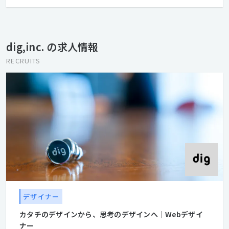
クリエイティブの力。 クリエイティブで人を幸せに。 クリエイテ
ィブで社会を豊かに。 私たちは、媒体を問わないクリエイティブ
で、クライアントのブランドづくりを実現します。 コンサルティ
ングから企画・編集・デザイン・制作・運用・システム開発まで
dig,inc. の求人情報
をトータルに、 そして社内でワンストップに取り組むことで、企
業と人々をつないでいきます。 モノがあふれている現代におい
RECRUITS
て、 デザインの役割は、モノやコトの本当の価値を見つけ、 それ
を使う人たちがまだ気が付いていないインサイトを発見し、 この
２つを結びつけることだと私たちは考えます。 私たちは、それを
言葉とイメージで世の中に提示します。 消費者と企業、それぞれ
の想いを翻訳し、つないでいく。 それが、私たちのミッションで
す。 https://www.dig.co.jp/experience/
デザイナー
カタチのデザインから、思考のデザインへ｜Webデザイ
ナー