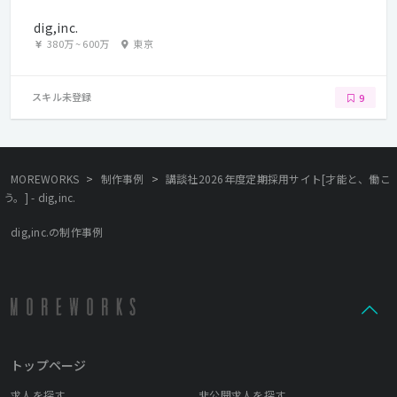
dig,inc.
380万
~
600万
東京
スキル未登録
9
>
>
MOREWORKS
制作事例
講談社2026年度定期採用サイト[才能と、働こ
う。] - dig,inc.
dig,inc.の制作事例
トップページ
求人を探す
非公開求人を探す