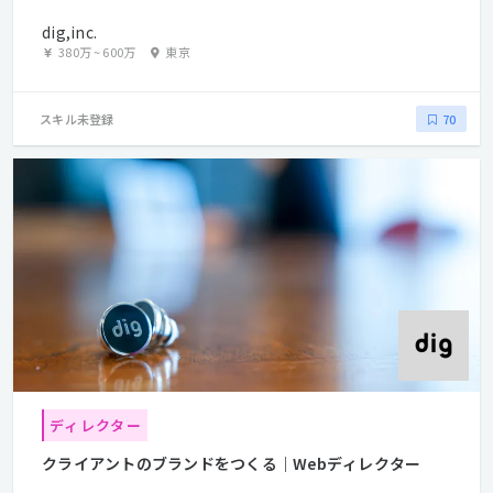
dig,inc.
380万
~
600万
東京
スキル未登録
70
ディレクター
クライアントのブランドをつくる｜Webディレクター