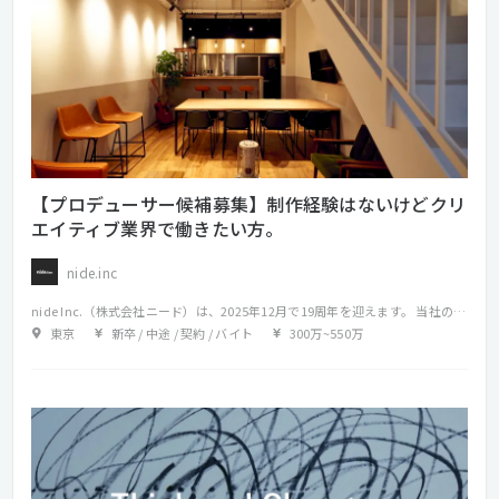
【プロデューサー候補募集】制作経験はないけどクリ
エイティブ業界で働きたい方。
nide.inc
nide Inc.（株式会社ニード）は、2025年12月で19周年を迎えます。 当社のクリエイティブチームは20名前後の少数精鋭。 各自の領域で個々が存分に活躍するディレクターズ・カンパニーとして ジャンルレスなデザイン力を軸に、アウトプットを横断して一貫したクリエイティブを手がけています。 創業してからはプロモーションやコーポレートを 中心としたウェブサイトを制作していましたが、 オンライン的な表現が広告やビジネスの軸に据えられるようになった昨今は、 グラフィックや映像関連のクリエイティブに加えて、 各企業との制作体制のディレクションなどを含めた コンサルティング的な領域を担うことも増えており、 さらには、新たなビジネスをクライアントと一緒に 創り上げていく仕事も行っております。 当社のクリエイティブチームは20名ほどの人数を維持しており、 各自の領域で存分に活躍することができます。 また、クリエイティブチームメンバーとの 積極的なディスカッションによる知識向上、 他チームとの関わりによる、新たなチャレンジの場も提供しています。 十余年の間に培った、高いデザイン力と技術力、そして提案力は、 複数の大手代理店また、様々な業種のクライアント様より 大きな信頼をいただいています。 分野を限定しないクリエイティブ経験は 知識と技術を慥かに蓄え、知恵と見識を育み、 さらに成功率の高いアクションと成果物をご提案できるのです。 クライアントワーク領域で、新たな活躍の場を探している方は、 ぜひ当社に話を聞きにきませんか？ 面接の前に、ライトな形で事業内容や 弊社ビジョンのご紹介をさせていただくことも可能です。 自ら新しいビジネスを創り上げたい方、 仲間と共にチャレンジしたい方のご応募をお待ちしています。
東京
新卒 / 中途 / 契約 / バイト
300万
~
550万