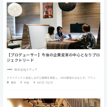
【プロデューサー】今後の企業変革の中心となりプロ
ジェクトリード
株式会社ナディア
クライアントと並走しながら課題を発見し、WEB領域のみならず、ブランディング、メディアプランニング、動画制作、開発コンサルティング、交通広告など、手段を問わず課題解決につながる企画提案～プロジェクトマネジメントを行っていただきます。 当社の事業拡大に向け、WEBだけに留まらず周辺領域を拡大し新たな価値を創出していただけることを期待しています。 【具体的には】 ・クライアントと並走した課題発見（課題ヒアリング） ・課題解決に向けた企画戦略、提案 ・プロジェクトメンバーのアサイン ・顧客折衝 ・企画から納品まで、一連のプロジェクトマネジメント ・予算管理 など ★案件事例 ・企業のサービスを体感する施設の体験設計やコンテンツの開発 ・CI、VI開発、ブランドコミュニケーション戦略立案などのブランディング施策 ・テクノロジーを活用した展示やインスタレーション企画提案
東京
中途
447万
~
762万