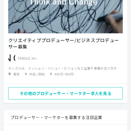
クリエイティブプロデューサー/ビジネスプロデュー
サー募集
TANGLE Inc.
タングルは、ミッション・バリュー・ビジョンなど企業や事業の在り方からコンセプトやパーパスの開発、CI/VI/BIの設計、UI/UXの定義・開発、ブランド戦略・マーケティング戦略の立案、広告/コミュニケーションプランニング、クリエイティブ全般の企画と実制作、マス媒体＋デジタル媒体のメディアプランニングと広告運用、サービスのオペレーションまで幅広く手掛けています。 クリエイティブにおいてもグラフィックや映像からxRなどデジタルの先進的な手法まで、顧客の最適な課題解決のために制限なく対応。 そんな同社ではただいまプロデューサー人材を募集中です。 このポジションでは顧客折衝やコミュニケーション戦略の立案、実施に向けたプロジェクトマネジメント、プロデューシング、および案件開拓を担っていただく想定で、ファッション、ビューティー(美容)、スポーツ(サッカー)、飲料(お酒)などジャンルを限定せずさまざまな案件を手掛けていただきます。 ブランディングや広告、キービジュアル開発からWebサイト、グラフィック広告やプロモーションツール、サイネージや動画まで、あなたの経験を活かし、伸ばしながら価値向上に貢献していただくことを期待します。
東京
中途 / 契約
450万
~
900万
その他のプロデューサー・マーケター求人を見る
プロデューサー・マーケターを募集する注目企業