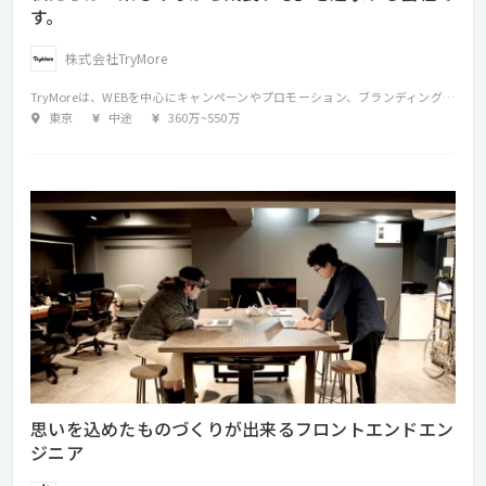
す。
株式会社TryMore
TryMoreは、WEBを中心にキャンペーンやプロモーション、ブランディングなどの企画・制作を行う会社です。 どんなときも、楽しんで仕事をする。 逆境に立たされても、ネガティブにならずアイデアと行動で未来をつくりだす。 それがTryMoreのポリシーです。 私たちは、 笑顔が似合うクリエイティブチームとして、日々ものづくり・ことづくりを続けています。 ・仕事内容 HTML5、CSS、JavaScriptで、キャンペーンサイトやブランドサイトおよびインタラクティブコンテンツの実装を担当していただきます。
東京
中途
360万
~
550万
思いを込めたものづくりが出来るフロントエンドエン
ジニア