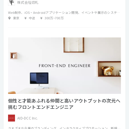
株式会社切札
Web制作、iOS・Androidアプリケーション開発、イベントや展示のシステム開発など、多岐に渡る制作業務に携わって頂きます。また、制作業務だけではなく、広告企画の立案などプロジェクトの初期段階から入って頂く機会も多くあります。 色々な経験や培ってきた知識を活かし、一緒に思いを込めたものづくりが出来るスタッフを募集しています。
東京
中途
300万
~
700万
個性と才能あふれる仲間と高いアウトプットの次元へ
挑むフロントエンドエンジニア
AID-DCC Inc.
さまざまな企業のブランディング、インタラクティブプロモーション、新規事業などの企画・制作において、フロントエンド（HTML/CSS/Javascript）の設計〜構築に携わります。 オリエンなどは職種に関係なく全員が参加するようにし、ブレストにもできるだけ参加する。互いの専門領域をミックスし新しい発想や考え方を大事にしています。