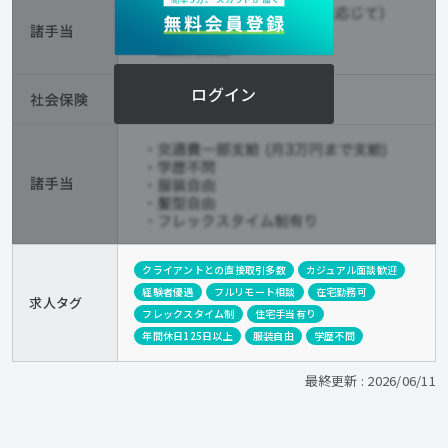
ログイン
クライアントとの直接取引多数
カジュアル面談歓迎
経験者優遇
フルリモート相談
在宅勤務可
求人タグ
フレックスタイム制
住宅手当有り
年間休日125日以上
服装自由
学歴不問
最終更新 : 2026/06/11