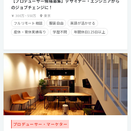
【プロデューサー候補募集】デザイナー・エンジニアから
のジョブチェンジに！
300万
~
550万
東京
フルリモート相談
服装自由
英語が活かせる
産休・育休実績有り
学歴不問
年間休日125日以上
クライアントとの直接取引多数
カジュアル面談歓迎
第二新卒歓迎
経験者優遇
フレックスタイム制
経験浅めOK
在宅勤務可
プロデューサー・マーケター