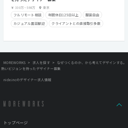
330万
~
598万
東京
フルリモート相談
年間休日125日以上
服装自由
カジュアル面談歓迎
クライアントとの直接取引多数
住宅手当有り
在宅勤務可
フレックスタイム制
学歴不問
経験者優遇
>
>
MOREWORKS
求人を探す
なぜつくるのか、から考えてデザインする。
熱いビジョンを持ったデザイナー募集
nide.incのデザイナー求人情報
トップページ