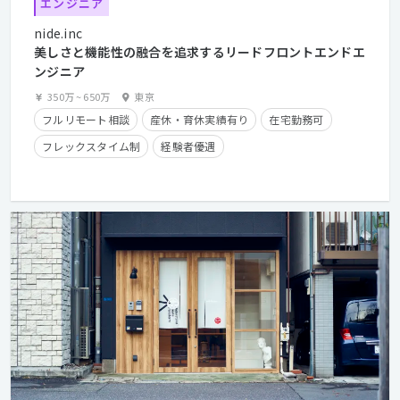
エンジニア
nide.inc
美しさと機能性の融合を追求するリードフロントエンドエ
ンジニア
350万
~
650万
東京
フルリモート相談
産休・育休実績有り
在宅勤務可
フレックスタイム制
経験者優遇