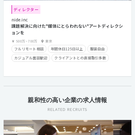
ディレクター
nide.inc
課題解決に向けた"媒体にとらわれない"アートディレクシ
ョンを
500万
~
700万
東京
フルリモート相談
年間休日125日以上
服装自由
カジュアル面談歓迎
クライアントとの直接取引多数
産休・育休実績有り
住宅手当有り
在宅勤務可
フレックスタイム制
学歴不問
経験者優遇
親和性の高い企業の求人情報
RELATED RECRUITS