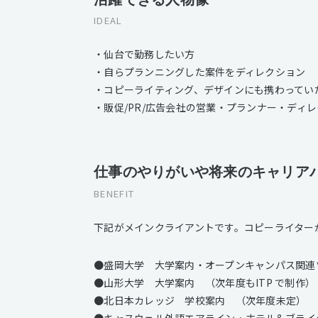
IDEAL
・仙台で勤務したい方
・自らプランニングした案件をディレクション
・コピーライティング、デザインにも携わってい
・販促/PR/広告会社の営業・プランナー・ディ
仕事のやりがいや将来のキャリア
BENEFIT
下記がメインクライアントです。コピーライター
●盛岡大学 大学案内・オープンキャンパス関連ツ
●山形大学 大学案内 （次年度もITP で制作）
●北日本カレッジ 学校案内 （次年度未定）
●キャスウェル外語エアライン・ホテル& ブラ