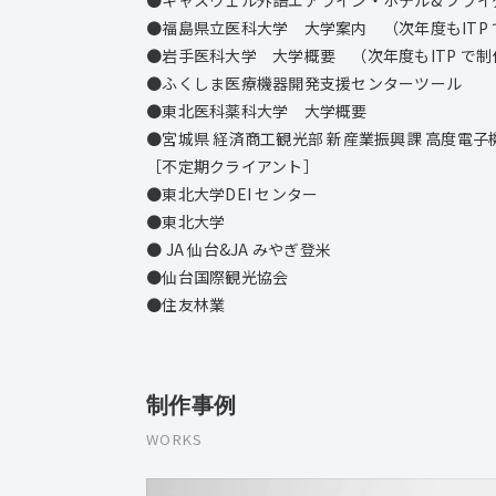
●福島県立医科大学 大学案内 （次年度もITP
●岩手医科大学 大学概要 （次年度もITP で
●ふくしま医療機器開発支援センターツール
●東北医科薬科大学 大学概要
●宮城県 経済商工観光部 新産業振興課 高度電
［不定期クライアント］
●東北大学DEI センター
●東北大学
● JA 仙台&JA みやぎ登米
●仙台国際観光協会
●住友林業
制作事例
WORKS