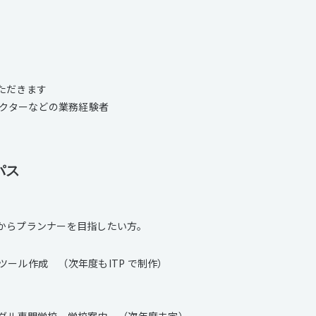
ただきます
レクターなどの業務経験者
パス
からプランナーを目指したい方。
ール作成 （次年度もITP で制作）
イダル専門学校 学校案内 （次年度未定）