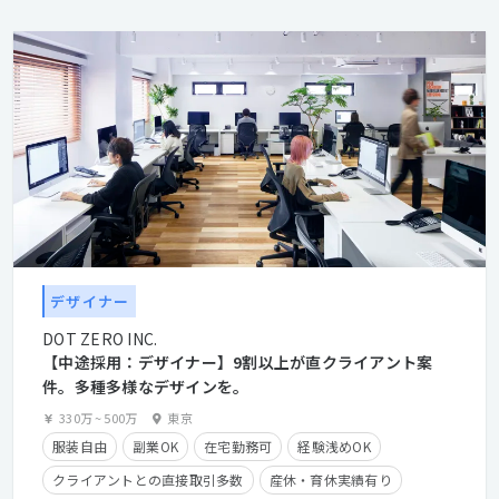
デザイナー
DOT ZERO INC.
【中途採用：デザイナー】9割以上が直クライアント案
件。多種多様なデザインを。
330万
~
500万
東京
服装自由
副業OK
在宅勤務可
経験浅めOK
クライアントとの直接取引多数
産休・育休実績有り