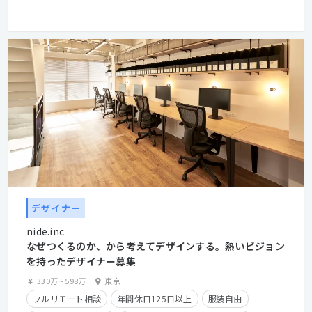
学歴不問
経験者優遇
デザイナー
nide.inc
なぜつくるのか、から考えてデザインする。熱いビジョン
を持ったデザイナー募集
330万
~
598万
東京
フルリモート相談
年間休日125日以上
服装自由