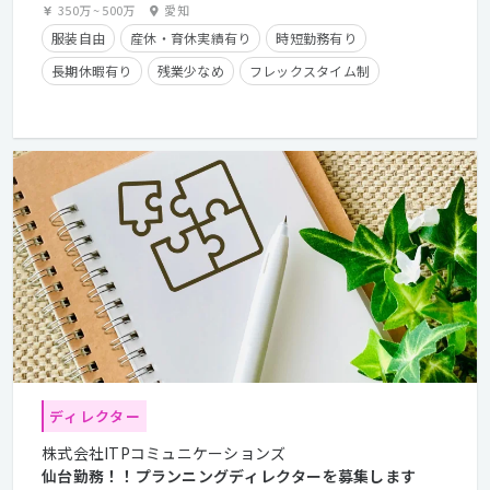
350万
~
500万
愛知
服装自由
産休・育休実績有り
時短勤務有り
長期休暇有り
残業少なめ
フレックスタイム制
経験者優遇
ディレクター
株式会社ITPコミュニケーションズ
仙台勤務！！プランニングディレクターを募集します