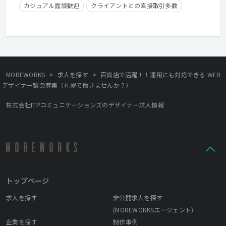
カジュアル面談歓迎
クライアントとの直接取引多数
住宅手当有り
在宅勤務可
フレックスタイム制
学歴不問
経験者優遇
>
>
MOREWORKS
求人を探す
百貨店で活躍！！運用にも対応できる WEB
デザイナー緊急募集（札幌で働きませんか？）
株式会社ITPコミュニケーションズのデザイナー求人情報
トップページ
求人を探す
非公開求人を探す
(MOREWORKSエージェント)
企業を探す
制作事例