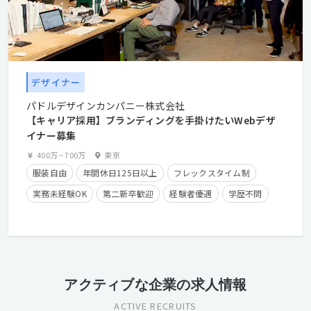
デザイナー
パドルデザインカンパニー株式会社
【キャリア採用】ブランディングを手掛けたいWebデザ
イナー募集
400万
~
700万
東京
服装自由
年間休日125日以上
フレックスタイム制
実務未経験OK
第二新卒歓迎
経験者優遇
学歴不問
在宅勤務可
時短勤務有り
残業手当有り
長期休暇有り
産休・育休実績有り
クライアントとの直接取引多数
経験浅めOK
アクティブな企業の求人情報
ACTIVE RECRUITS