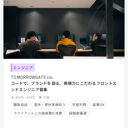
エンジニア
TOMORROWGATE inc.
コードで、ブランドを語る。――表現力にこだわるフロントエ
ンドエンジニア募集
400万
~
800万
大阪
服装自由
産休・育休実績有り
学歴不問
副業OK
クライアントとの直接取引多数
経験者優遇
住宅手当有り
フレックスタイム制