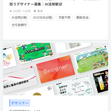
担うデザイナー募集｜AI活用歓迎
320万
~
720万
東京
AI活用(β版)
UIUX志向(β版)
学歴不問
服装自由
在宅勤務可
デザイナー