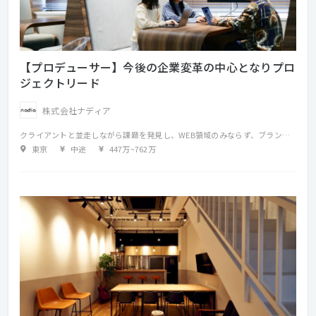
【プロデューサー】今後の企業変革の中心となりプロ
ジェクトリード
株式会社ナディア
クライアントと並走しながら課題を発見し、WEB領域のみならず、ブランディング、メディアプランニング、動画制作、開発コンサルティング、交通広告など、手段を問わず課題解決につながる企画提案～プロジェクトマネジメントを行っていただきます。 当社の事業拡大に向け、WEBだけに留まらず周辺領域を拡大し新たな価値を創出していただけることを期待しています。 【具体的には】 ・クライアントと並走した課題発見（課題ヒアリング） ・課題解決に向けた企画戦略、提案 ・プロジェクトメンバーのアサイン ・顧客折衝 ・企画から納品まで、一連のプロジェクトマネジメント ・予算管理 など ★案件事例 ・企業のサービスを体感する施設の体験設計やコンテンツの開発 ・CI、VI開発、ブランドコミュニケーション戦略立案などのブランディング施策 ・テクノロジーを活用した展示やインスタレーション企画提案
東京
中途
447万
~
762万