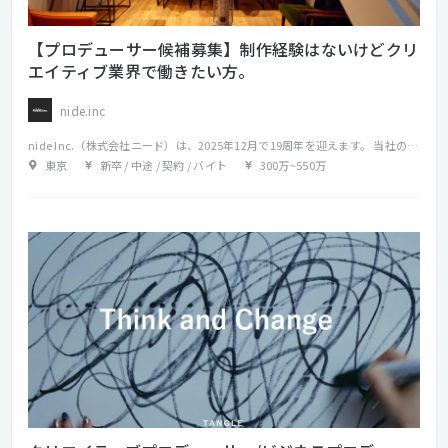
【プロデューサー候補募集】制作経験はないけどクリ
エイティブ業界で働きたい方。
nide.inc
nide Inc.（株式会社ニード）は、2025年12月で19周年を迎えます。 当社のクリエイティブチームは20名前後の少数精鋭。 各自の領域で個々が存分に活躍するディレクターズ・カンパニーとして ジャンルレスなデザイン力を軸に、アウトプットを横断して一貫したクリエイティブを手がけています。 創業してからはプロモーションやコーポレートを 中心としたウェブサイトを制作していましたが、 オンライン的な表現が広告やビジネスの軸に据えられるようになった昨今は、 グラフィックや映像関連のクリエイティブに加えて、 各企業との制作体制のディレクションなどを含めた コンサルティング的な領域を担うことも増えており、 さらには、新たなビジネスをクライアントと一緒に 創り上げていく仕事も行っております。 当社のクリエイティブチームは20名ほどの人数を維持しており、 各自の領域で存分に活躍することができます。 また、クリエイティブチームメンバーとの 積極的なディスカッションによる知識向上、 他チームとの関わりによる、新たなチャレンジの場も提供しています。 十余年の間に培った、高いデザイン力と技術力、そして提案力は、 複数の大手代理店また、様々な業種のクライアント様より 大きな信頼をいただいています。 分野を限定しないクリエイティブ経験は 知識と技術を慥かに蓄え、知恵と見識を育み、 さらに成功率の高いアクションと成果物をご提案できるのです。 クライアントワーク領域で、新たな活躍の場を探している方は、 ぜひ当社に話を聞きにきませんか？ 面接の前に、ライトな形で事業内容や 弊社ビジョンのご紹介をさせていただくことも可能です。 自ら新しいビジネスを創り上げたい方、 仲間と共にチャレンジしたい方のご応募をお待ちしています。
東京
新卒 / 中途 / 契約 / バイト
300万
~
550万