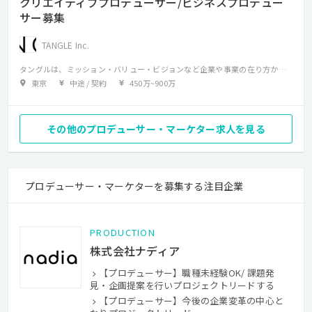
クリエイティブプロデューサー/ビジネスプロデュー
サー募集
TANGLE Inc.
タングルは、ミッション・バリュー・ビジョンなど企業や事業の在り方からコンセプトやパーパスの開発、CI/VI/BIの設計、UI/UXの定義・開発、ブランド戦略・マーケティング戦略の立案、広告/コミュニケーションプランニング、クリエイティブ全般の企画と実制作、マス媒体＋デジタル媒体のメディアプランニングと広告運用、サービスのオペレーションまで幅広く手掛けています。 クリエイティブにおいてもグラフィックや映像からxRなどデジタルの先進的な手法まで、顧客の最適な課題解決のために制限なく対応。 そんな同社ではただいまプロデューサー人材を募集中です。 このポジションでは顧客折衝やコミュニケーション戦略の立案、実施に向けたプロジェクトマネジメント、プロデューシング、および案件開拓を担っていただく想定で、ファッション、ビューティー(美容)、スポーツ(サッカー)、飲料(お酒)などジャンルを限定せずさまざまな案件を手掛けていただきます。 ブランディングや広告、キービジュアル開発からWebサイト、グラフィック広告やプロモーションツール、サイネージや動画まで、あなたの経験を活かし、伸ばしながら価値向上に貢献していただくことを期待します。
東京
中途 / 契約
450万
~
900万
その他のプロデューサー・マーケター求人を見る
プロデューサー・マーケターを募集する注目企業
PRODUCTION
株式会社ナディア
【プロデューサー】職種未経験OK/ 課題発
見・企画提案を行いプロジェクトリードする
【プロデューサー】今後の企業変革の中心と