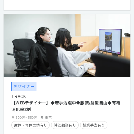
産休・育休実績有り
デザイナー
TRACK
【WEBデザイナー】◆若手活躍中◆服装/髪型自由◆有給
消化率8割
300万
~
550万
東京
産休・育休実績有り
時短勤務有り
残業手当有り