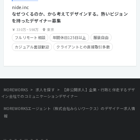
nide.inc
なぜつくるのか、から考えてデザインする。熱いビジョン
を持ったデザイナー募集
330万
~
598万
東京
フルリモート相談
年間休日125日以上
服装自由
カジュアル面談歓迎
クライアントとの直接取引多数
住宅手当有り
在宅勤務可
フレックスタイム制
学歴不問
経験者優遇
>
>
MOREWORKS
求人を探す
【非公開求人】企業・行政と伴走するデザ
イン会社でのコミュニケーションデザイナー
MOREWORKSエージェント（株式会社みらいワークス）のデザイナー求人情
報