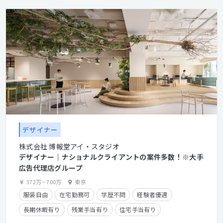
デザイナー
株式会社 博報堂アイ・スタジオ
デザイナー│ナショナルクライアントの案件多数！※大手
広告代理店グループ
372万
~
700万
東京
服装自由
在宅勤務可
学歴不問
経験者優遇
長期休暇有り
残業手当有り
住宅手当有り