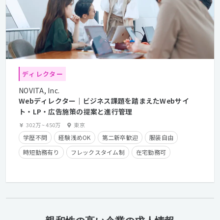
ディレクター
NOVITA, Inc.
Webディレクター｜ビジネス課題を踏まえたWebサイ
ト・LP・広告施策の提案と進行管理
302万
~
450万
東京
学歴不問
経験浅めOK
第二新卒歓迎
服装自由
時短勤務有り
フレックスタイム制
在宅勤務可
経験者優遇
カジュアル面談歓迎