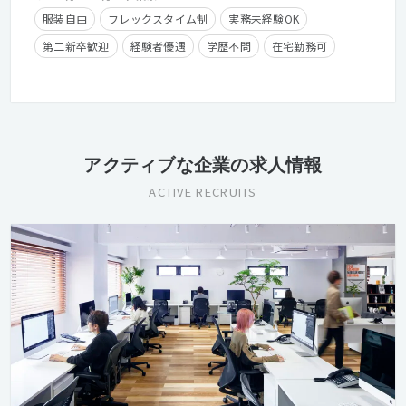
服装自由
フレックスタイム制
実務未経験OK
第二新卒歓迎
経験者優遇
学歴不問
在宅勤務可
残業手当有り
長期休暇有り
産休・育休実績有り
クライアントとの直接取引多数
経験浅めOK
アクティブな企業の求人情報
ACTIVE RECRUITS