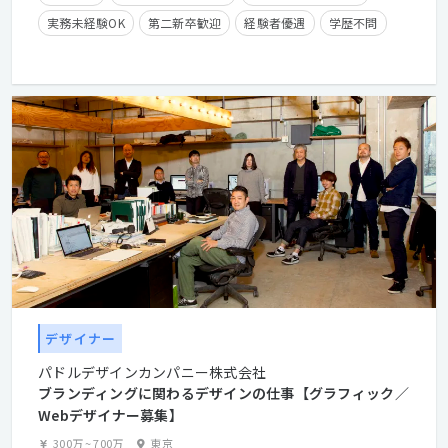
実務未経験OK
第二新卒歓迎
経験者優遇
学歴不問
在宅勤務可
時短勤務有り
残業手当有り
長期休暇有り
産休・育休実績有り
クライアントとの直接取引多数
経験浅めOK
デザイナー
パドルデザインカンパニー株式会社
ブランディングに関わるデザインの仕事【グラフィック／
Webデザイナー募集】
300万
~
700万
東京