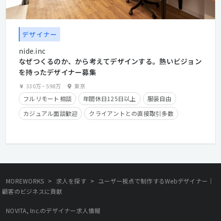
デザイナー
nide.inc
なぜつくるのか、から考えてデザインする。熱いビジョン
を持ったデザイナー募集
330万
~
598万
東京
フルリモート相談
年間休日125日以上
服装自由
カジュアル面談歓迎
クライアントとの直接取引多数
住宅手当有り
在宅勤務可
フレックスタイム制
学歴不問
経験者優遇
>
>
MOREWORKS
求人を探す
ユーザー視点で制作するWebデザイナー｜
顧客のビジネスに貢献
NOVITA, Inc.のデザイナー求人情報