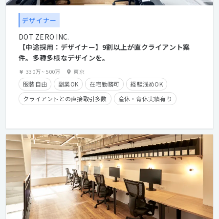
デザイナー
DOT ZERO INC.
【中途採用：デザイナー】9割以上が直クライアント案
件。多種多様なデザインを。
330万
~
500万
東京
服装自由
副業OK
在宅勤務可
経験浅めOK
クライアントとの直接取引多数
産休・育休実績有り
学歴不問
経験者優遇