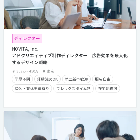
ディレクター
NOVITA, Inc.
アドクリエィティブ制作ディレクター｜広告効果を最大化
するデザイン戦略
302万
~
450万
東京
学歴不問
経験浅めOK
第二新卒歓迎
服装自由
産休・育休実績有り
フレックスタイム制
在宅勤務可
経験者優遇
カジュアル面談歓迎