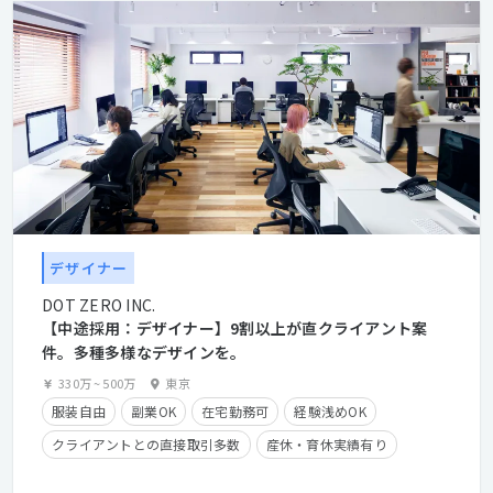
デザイナー
DOT ZERO INC.
【中途採用：デザイナー】9割以上が直クライアント案
件。多種多様なデザインを。
330万
~
500万
東京
服装自由
副業OK
在宅勤務可
経験浅めOK
クライアントとの直接取引多数
産休・育休実績有り
学歴不問
経験者優遇