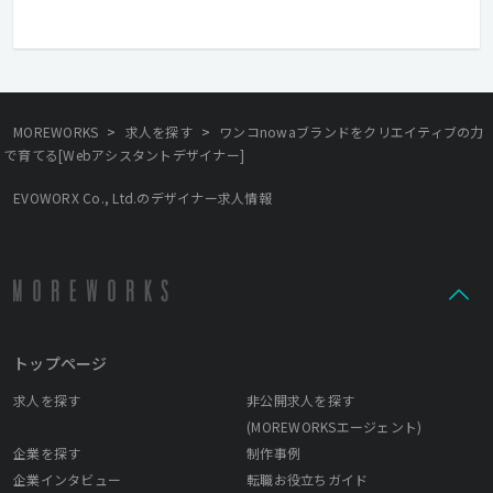
住宅手当有り
在宅勤務可
フレックスタイム制
学歴不問
経験者優遇
>
>
MOREWORKS
求人を探す
ワンコnowaブランドをクリエイティブの力
で育てる[Webアシスタントデザイナー]
EVOWORX Co., Ltd.のデザイナー求人情報
トップページ
求人を探す
非公開求人を探す
(MOREWORKSエージェント)
企業を探す
制作事例
企業インタビュー
転職お役立ちガイド