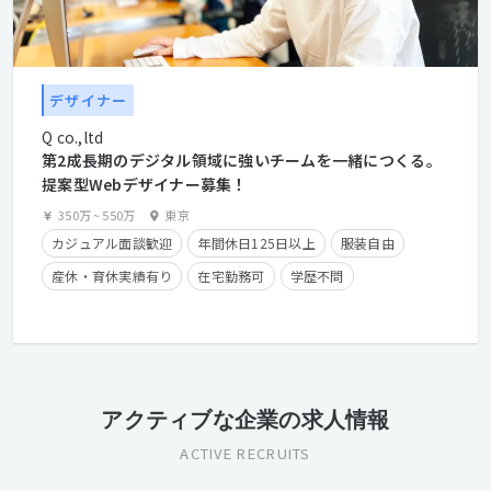
デザイナー
Q co.,ltd
第2成長期のデジタル領域に強いチームを一緒につくる。
提案型Webデザイナー募集！
350万
~
550万
東京
カジュアル面談歓迎
年間休日125日以上
服装自由
産休・育休実績有り
在宅勤務可
学歴不問
経験者優遇
長期休暇有り
アクティブな企業の求人情報
ACTIVE RECRUITS