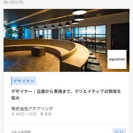
ザインの力で向かうべき未来を見つけることを社会に貢献できる
RECRUITS
ミッションと捉えて、 これからもいいモノづくりを続けていく。
▼Value ◎自分自身の価値観「いいモノをつくる」 一人一人
が、プロとしてこだわる。 どんなことにも本質を探究しなが
ら、誇りを持って、自分の仕事をとことん磨く。 ◎自分と組織の
価値観「チームの力を信じる」 いっしょにやれば、できるかもし
れない。 仲間を信じて求めあい、助けあい、高めあいながら、 一
人ではできないことを、チームで実現する。 ◎自分と社会の価値
観「理想へ背伸びをする」 どんなことも、始まりは「やってみ
る」から。 理想の社会から、自分の必要なことを見つけだし、果
敢に挑み、積み重ね、到達する。
デザイナー
デザイナー｜企画から表現まで、クリエイティブの領域を
拡大
株式会社アクアリング
400万
~
700万
愛知
スキル未登録
17