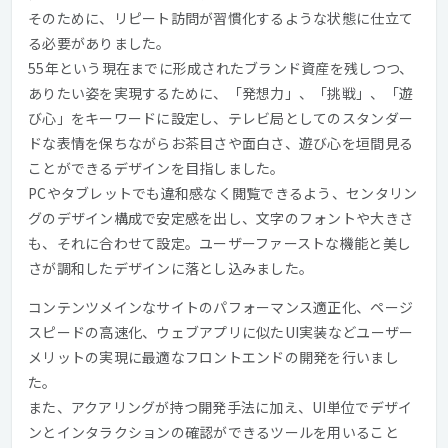
そのために、リピート訪問が習慣化するような状態に仕立て
る必要がありました。
55年という現在までに形成されたブランド資産を残しつつ、
ありたい姿を実現するために、「発想力」、「挑戦」、「遊
び心」をキーワードに設定し、テレビ局としてのスタンダー
ドな表情を保ちながらお茶目さや面白さ、遊び心を垣間見る
ことができるデザインを目指しました。
PCやタブレットでも違和感なく閲覧できるよう、センタリン
グのデザイン構成で安定感を出し、文字のフォントや大きさ
も、それに合わせて設定。ユーザーファーストな機能と美し
さが調和したデザインに落とし込みました。
コンテンツメインなサイトのパフォーマンス適正化、ページ
スピードの高速化、ウェブアプリに似たUI実装などユーザー
メリットの実現に最適なフロントエンドの開発を行いまし
た。
また、アクアリングが持つ開発手法に加え、UI単位でデザイ
ンとインタラクションの確認ができるツールを用いること