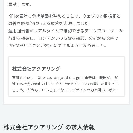
貢献します。
KPIを設計し分析基盤を整えることで、ウェブの効果検証と
改善を継続的に行える環境を実現しました。
運用担当者がリアルタイムで確認できるデータでユーザーの
行動を把握し、コンテンツの反響を確認、分析から改善の
PDCAを行うことが容易にできるようになりました。
株式会社アクアリング
▼Statement 「Oneness for good design」 未来は、曖昧だ。 加
速する社会の変化の中で、立ち止まると、 いつの間にか見失って
しまう。 だから、いっしょになって デザインの力で問い、考え、
作り、前へ進む。 一滴一滴が一体となっていく水のように、 本質
を見失わず、まだ見ぬカタチを目指していける。 そんな仲間であ
りたい。 私たちアクアリング は、 未来の輪郭につなぐモノづくり
のために一体となる コミュニケーションデザインファームです。
▼Mission 「仲間となって未来の輪郭をデザインする」 多様な専
株式会社アクアリング の求人情報
門性が集まって仲間となることが、アクアリングの提供価値。 デ