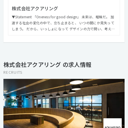
株式会社アクアリング
▼Statement 「Oneness for good design」 未来は、曖昧だ。 加
速する社会の変化の中で、立ち止まると、 いつの間にか見失って
しまう。 だから、いっしょになって デザインの力で問い、考え、
作り、前へ進む。 一滴一滴が一体となっていく水のように、 本質
を見失わず、まだ見ぬカタチを目指していける。 そんな仲間であ
りたい。 私たちアクアリング は、 未来の輪郭につなぐモノづくり
のために一体となる コミュニケーションデザインファームです。
▼Mission 「仲間となって未来の輪郭をデザインする」 多様な専
株式会社アクアリング の求人情報
門性が集まって仲間となることが、アクアリングの提供価値。 デ
ザインの力で向かうべき未来を見つけることを社会に貢献できる
RECRUITS
ミッションと捉えて、 これからもいいモノづくりを続けていく。
▼Value ◎自分自身の価値観「いいモノをつくる」 一人一人
が、プロとしてこだわる。 どんなことにも本質を探究しなが
ら、誇りを持って、自分の仕事をとことん磨く。 ◎自分と組織の
価値観「チームの力を信じる」 いっしょにやれば、できるかもし
れない。 仲間を信じて求めあい、助けあい、高めあいながら、 一
人ではできないことを、チームで実現する。 ◎自分と社会の価値
観「理想へ背伸びをする」 どんなことも、始まりは「やってみ
る」から。 理想の社会から、自分の必要なことを見つけだし、果