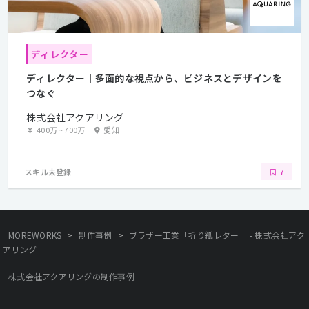
ディレクター
ディレクター｜多面的な視点から、ビジネスとデザインを
つなぐ
株式会社アクアリング
400万
~
700万
愛知
スキル未登録
7
>
>
MOREWORKS
制作事例
ブラザー工業「折り紙レター」 - 株式会社アク
アリング
株式会社アクアリングの制作事例