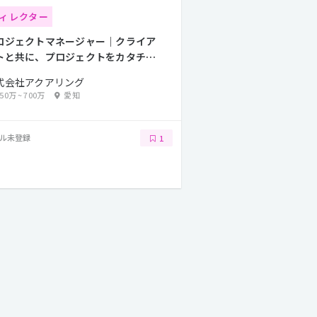
ィレクター
ロジェクトマネージャー｜クライア
トと共に、プロジェクトをカタチに
る。
式会社アクアリング
550万
~
700万
愛知
ル未登録
1