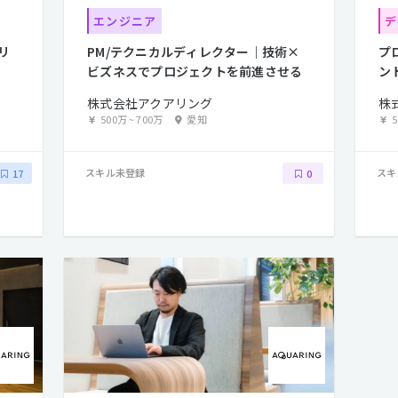
エンジニア
デ
リ
PM/テクニカルディレクター｜技術×
プ
ビズネスでプロジェクトを前進させる
ン
す
株式会社アクアリング
株
500万
~
700万
愛知
スキル未登録
スキ
17
0