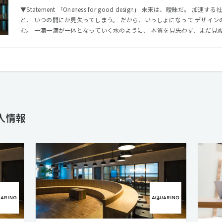
▼Statement 「Oneness for good design」 未来は、曖昧だ。 加速する社会の変化の中で、立ち止まる
と、 いつの間にか見失ってしまう。 だから、いっしょになって デザインの力で問い、考え、作り、前へ進
む。 一滴一滴が一体となっていく水のように、 本質を見失わず、まだ見ぬカタチを目指していける。 そん
な仲間でありたい。 私たちアクアリング は、 未来の輪郭につなぐモノづくりのために一体となる コミュニ
ケーションデザインファームです。 ▼Mission 「仲間となって未来の輪郭をデザインする」 多様な専門性
が集まって仲間となることが、アクアリングの提供価値。 デザインの力
を社会に貢献できるミッションと捉えて、 これからもいいモノづくりを続けていく。 ▼Val
の価値観「いいモノをつくる」 一人一人が、プロとしてこだわる。 
ら、誇りを持って、自分の仕事をとことん磨く。 ◎自分と組織の価値観「チームの力を信じる」 いっしょ
にやれば、できるかもしれない。 仲間を信じて求めあい、助けあい、高め
ことを、チームで実現する。 ◎自分と社会の価値観「理想へ背伸びをする」 どんなことも、始まりは「や
人情報
ってみる」から。 理想の社会から、自分の必要なことを見つけだし、果