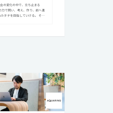
で向かうべき未来を見つけること
ue ◎自分自身
どんなことにも本質を探究しなが
あいながら、 一人ではできない
敢に挑み、積み重ね、到達する。