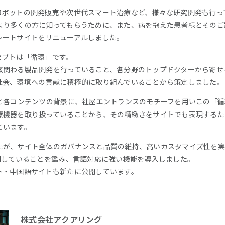
ロボットの開発販売や次世代スマート治療など、様々な研究開発も行っ
より多くの方に知ってもらうために、また、病を抱えた患者様とそのご
レートサイトをリニューアルしました。
セプトは「循環」です。
接関わる製品開発を行っていること、各分野のトップドクターから寄せ
社会、環境への貢献に積極的に取り組んでいることから策定しました。
ーと各コンテンツの背景に、社屋エントランスのモチーフを用いこの「
療機器を取り扱っていることから、その精緻さをサイトでも表現するた
ています。
たが、サイト全体のガバナンスと品質の維持、高いカスタマイズ性を実
開していることを鑑み、言語対応に強い機能を導入しました。
ト・中国語サイトも新たに公開しています。
株式会社アクアリング