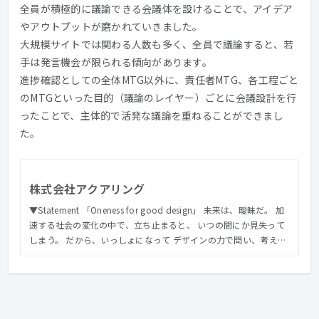
全員が積極的に議論できる会議体を設けることで、アイデア
やアウトプットが磨かれていきました。
大規模サイトでは関わる人数も多く、全員で議論すると、若
手は発言機会が限られる傾向があります。
進捗確認としての全体MTG以外に、責任者MTG、各工程ごと
のMTGといった目的（議論のレイヤー）ごとに会議設計を行
ったことで、主体的で活発な議論を重ねることができまし
た。
株式会社アクアリング
▼Statement 「Oneness for good design」 未来は、曖昧だ。 加
速する社会の変化の中で、立ち止まると、 いつの間にか見失って
しまう。 だから、いっしょになって デザインの力で問い、考え、
作り、前へ進む。 一滴一滴が一体となっていく水のように、 本質
を見失わず、まだ見ぬカタチを目指していける。 そんな仲間であ
りたい。 私たちアクアリング は、 未来の輪郭につなぐモノづくり
のために一体となる コミュニケーションデザインファームです。
▼Mission 「仲間となって未来の輪郭をデザインする」 多様な専