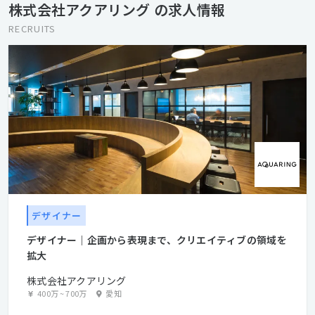
株式会社アクアリング の求人情報
門性が集まって仲間となることが、アクアリングの提供価値。 デ
ザインの力で向かうべき未来を見つけることを社会に貢献できる
RECRUITS
ミッションと捉えて、 これからもいいモノづくりを続けていく。
▼Value ◎自分自身の価値観「いいモノをつくる」 一人一人
が、プロとしてこだわる。 どんなことにも本質を探究しなが
ら、誇りを持って、自分の仕事をとことん磨く。 ◎自分と組織の
価値観「チームの力を信じる」 いっしょにやれば、できるかもし
れない。 仲間を信じて求めあい、助けあい、高めあいながら、 一
人ではできないことを、チームで実現する。 ◎自分と社会の価値
観「理想へ背伸びをする」 どんなことも、始まりは「やってみ
る」から。 理想の社会から、自分の必要なことを見つけだし、果
敢に挑み、積み重ね、到達する。
デザイナー
デザイナー｜企画から表現まで、クリエイティブの領域を
拡大
株式会社アクアリング
400万
~
700万
愛知