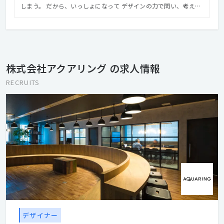
しまう。 だから、いっしょになって デザインの力で問い、考え、
作り、前へ進む。 一滴一滴が一体となっていく水のように、 本質
を見失わず、まだ見ぬカタチを目指していける。 そんな仲間であ
りたい。 私たちアクアリング は、 未来の輪郭につなぐモノづくり
のために一体となる コミュニケーションデザインファームです。
▼Mission 「仲間となって未来の輪郭をデザインする」 多様な専
株式会社アクアリング の求人情報
門性が集まって仲間となることが、アクアリングの提供価値。 デ
ザインの力で向かうべき未来を見つけることを社会に貢献できる
RECRUITS
ミッションと捉えて、 これからもいいモノづくりを続けていく。
▼Value ◎自分自身の価値観「いいモノをつくる」 一人一人
が、プロとしてこだわる。 どんなことにも本質を探究しなが
ら、誇りを持って、自分の仕事をとことん磨く。 ◎自分と組織の
価値観「チームの力を信じる」 いっしょにやれば、できるかもし
れない。 仲間を信じて求めあい、助けあい、高めあいながら、 一
人ではできないことを、チームで実現する。 ◎自分と社会の価値
観「理想へ背伸びをする」 どんなことも、始まりは「やってみ
る」から。 理想の社会から、自分の必要なことを見つけだし、果
敢に挑み、積み重ね、到達する。
デザイナー