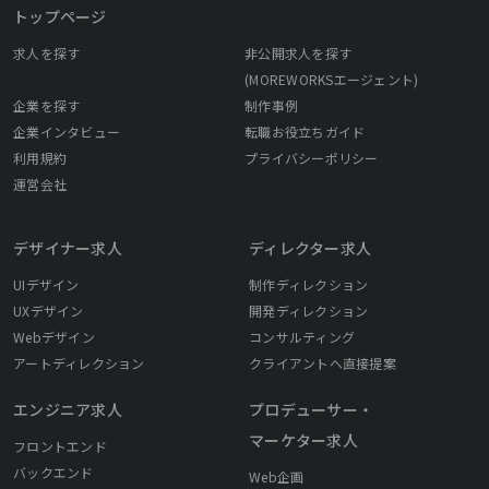
トップページ
求人を探す
非公開求人を探す
(MOREWORKSエージェント)
企業を探す
制作事例
企業インタビュー
転職お役立ちガイド
利用規約
プライバシーポリシー
運営会社
デザイナー求人
ディレクター求人
UIデザイン
制作ディレクション
UXデザイン
開発ディレクション
Webデザイン
コンサルティング
アートディレクション
クライアントへ直接提案
エンジニア求人
プロデューサー・
マーケター求人
フロントエンド
バックエンド
Web企画