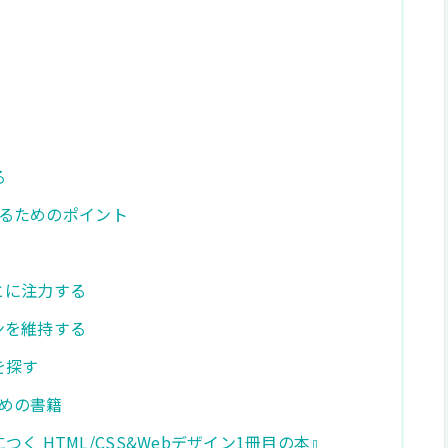
る
めるためのポイント
とに注力する
ンを維持する
を探す
すめの書籍
く HTML/CSS&Webデザイン1冊目の本』