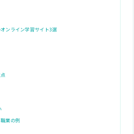
オンライン学習サイト3選
意点
い
る職業の例