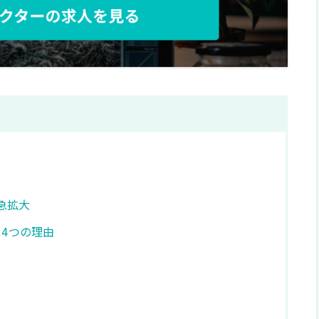
急拡大
る4つの理由