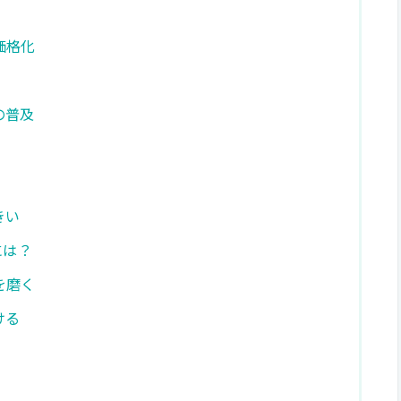
価格化
の普及
きい
には？
を磨く
ける