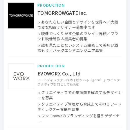
PRODUCTION
TOMORROWGATE inc.
あなたらしい企画とデザインを世界へ／大阪
で変なWEBデザイナー募集中です
映像でつくりだす企業のラシイ世界観／ブラ
ンド映像制作＆編集者の募集
誰も見たことないシステム開発して美味い酒
飲もう／バックエンドエンジニア募集
PRODUCTION
EVOWORX Co., Ltd.
アートディレクター森本千絵率いる「goen゜」のインタ
ラクティブ部門としても活動
クリエイティブで企業課題を解決するデザイナ
ーを募集
クリエイティブ管理から育成までを担うアート
ディレクター候補を募集
ワンコnowaのブランディングを担うデザイナ
ー