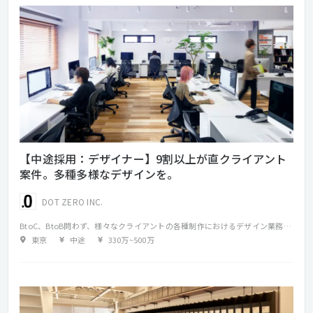
【中途採用：デザイナー】9割以上が直クライアント
案件。多種多様なデザインを。
DOT ZERO INC.
BtoC、BtoB問わず、様々なクライアントの各種制作におけるデザイン業務をお任せいたします。 ブランディングから携わることやプロモーションから依頼される案件もあり、デザイン業務だけでなく、企画提案から関わることができます。 クライアントとは直取引がほとんどのため、お客様との打ち合わせにも参加していただきます。 ご自身でのデザイン業務の他に、社外のパートナー（印刷会社やコーダー、カメラマンやライターなど）への指示出しも行いつつ、進めていただきます。 取り扱う媒体は多岐にわたりますので、様々な分野に関わり経験を積むことが可能です。 クライアントは有名アパレルメーカーをはじめ、コスメや食品、エンタメ関連など、お客様とのコミュニケーションを重視し、信頼関係を築きます。 流行に敏感でトレンドを意識している方にとてもおすすめです！ 【具体的な業務内容】 ・デザイン制作 ・撮影ディレクション（立ち合いあり） ・お客様との打ち合わせ 【主な制作物】 ・WEBサイト ・ランディングページ ・パンフレット ・パッケージ ・広告 ・DM ・フライヤー ・動画 ・ブランディング
東京
中途
330万
~
500万