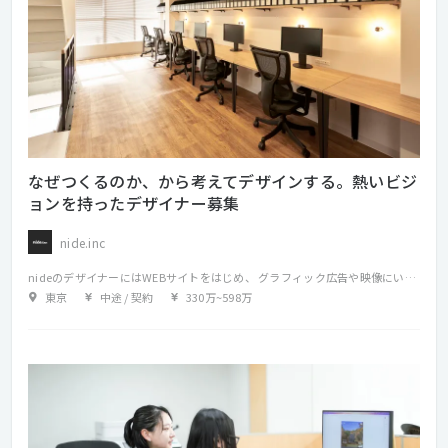
なぜつくるのか、から考えてデザインする。熱いビジ
ョンを持ったデザイナー募集
nide.inc
nideのデザイナーにはWEBサイトをはじめ、 グラフィック広告や映像にいたるまで、ジャンルレスにデザインを手がけていただきます。 クライアントが望むものをただつくるだけでなく、私たちを含めた生活者のインサイトを見極めて、 多角的な視野で複数の解決策を提案することが私たちのモットー。 アウトプットを限定しない依頼や、相談段階からの依頼を受けることもあります。 特に近年では、企業や製品、サービスがもつべきブランドの中核概念の策定からビジュアルデザインまでを総合的に支援するプロジェクトも増えています。
東京
中途 / 契約
330万
~
598万