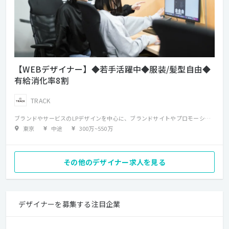
【WEBデザイナー】◆若手活躍中◆服装/髪型自由◆
有給消化率8割
TRACK
ブランドやサービスのLPデザインを中心に、ブランドサイトやプロモーションサイト、Web広告用バナー、SNS用クリエイティブなどのWebデザイン業務を担当していただきます。 案件によっては、簡単なワイヤー作成や構成検討など、企画段階から関わることもあります。 制作は、プロデューサーやディレクター、エンジニアとチームを組み、相談しながら進行します。 クライアントの要望や課題を踏まえ、デザインとしてどう表現するかを考え、Web上での見え方や体験を意識しながら制作を行うポジションです。
東京
中途
300万
~
550万
その他のデザイナー求人を見る
デザイナーを募集する注目企業