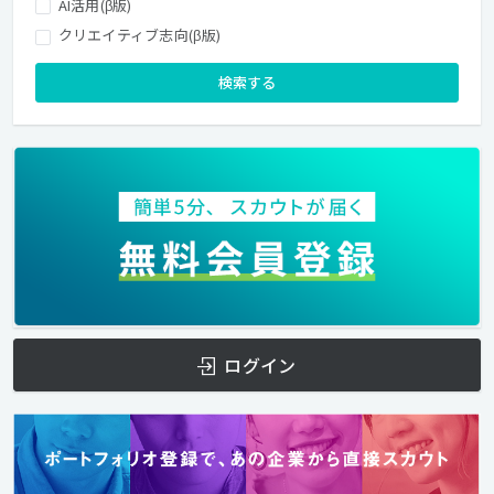
AI活用(β版)
クリエイティブ志向(β版)
検索する
ログイン