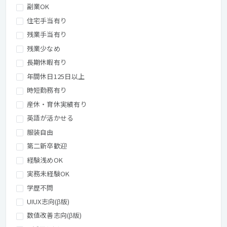
副業OK
住宅手当有り
残業手当有り
残業少なめ
長期休暇有り
年間休日125日以上
時短勤務有り
産休・育休実績有り
英語が活かせる
服装自由
第二新卒歓迎
経験浅めOK
実務未経験OK
学歴不問
UIUX志向(β版)
数値改善志向(β版)