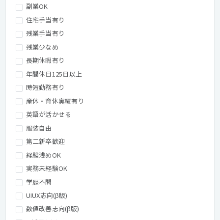
副業OK
住宅手当有り
残業手当有り
残業少なめ
長期休暇有り
年間休日125日以上
時短勤務有り
産休・育休実績有り
英語が活かせる
服装自由
第二新卒歓迎
経験浅めOK
実務未経験OK
学歴不問
UIUX志向(β版)
数値改善志向(β版)