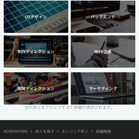
UXデザイン
バックエンド
制作ディレクション
Web企画
開発ディレクション
マーケティング
左の求人をクリックすると詳細が表示されます。
>
>
>
MOREWORKS
求人を探す
エンジニア求人
詳細検索