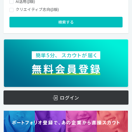
AI活用(β版)
クリエイティブ志向(β版)
検索する
ログイン