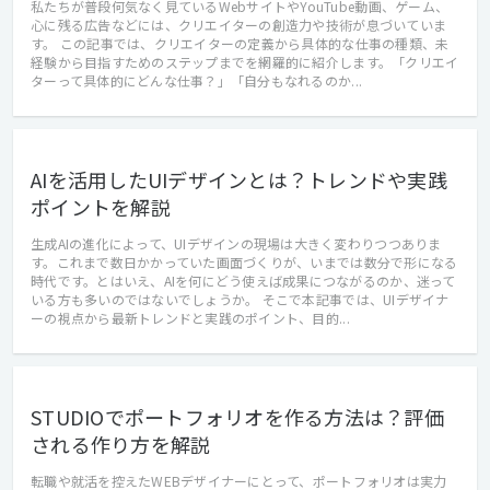
私たちが普段何気なく見ているWebサイトやYouTube動画、ゲーム、
心に残る広告などには、クリエイターの創造力や技術が息づいていま
す。 この記事では、クリエイターの定義から具体的な仕事の種類、未
経験から目指すためのステップまでを網羅的に紹介します。「クリエイ
ターって具体的にどんな仕事？」「自分もなれるのか...
AIを活用したUIデザインとは？トレンドや実践
ポイントを解説
生成AIの進化によって、UIデザインの現場は大きく変わりつつありま
す。これまで数日かかっていた画面づくりが、いまでは数分で形になる
時代です。とはいえ、AIを何にどう使えば成果につながるのか、迷って
いる方も多いのではないでしょうか。 そこで本記事では、UIデザイナ
ーの視点から最新トレンドと実践のポイント、目的...
STUDIOでポートフォリオを作る方法は？評価
される作り方を解説
転職や就活を控えたWEBデザイナーにとって、ポートフォリオは実力