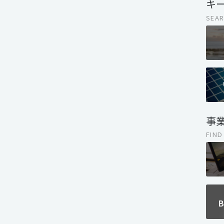
キ
SEAR
事
FIND