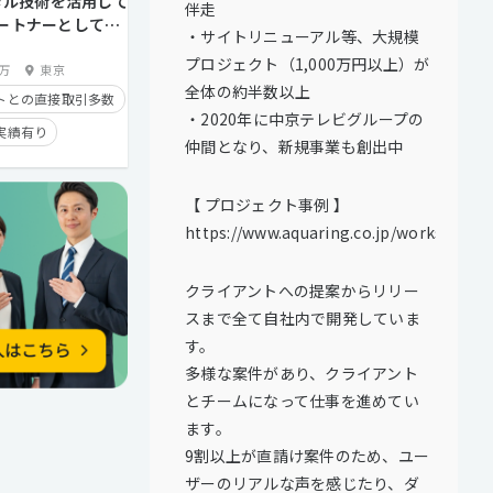
ジタル技術を活用して
伴走
経験者優遇
ートナーとして頼
・サイトリニューアル等、大規模
ニカルディレクタ
プロジェクト（1,000万円以上）が
0万
東京
全体の約半数以上
トとの直接取引多数
・2020年に中京テレビグループの
実績有り
仲間となり、新規事業も創出中
タイム制
【 プロジェクト事例 】
https://www.aquaring.co.jp/works/
経験者優遇
迎
クライアントへの提案からリリー
スまで全て自社内で開発していま
す。
多様な案件があり、クライアント
とチームになって仕事を進めてい
ます。
9割以上が直請け案件のため、ユー
ザーのリアルな声を感じたり、ダ