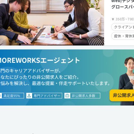
Web/デ
学歴不問
グロースパ
られるテク
ー
350万
~
70
クライアン
産休・育休
在宅勤務可
フレックス
学歴不問
第二新卒歓