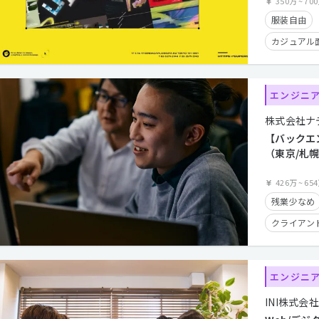
350万
~
70
服装自由
カジュアル
クライアン
英語が活か
エンジニ
長期休暇有
株式会社ナ
在宅勤務可
【バックエ
フレックス
（東京/札
境 / 長期
学歴不問
も多数
426万
~
65
残業少なめ
クライアン
産休・育休
残業手当有
エンジニ
在宅勤務可
INI株式会社
フレックス