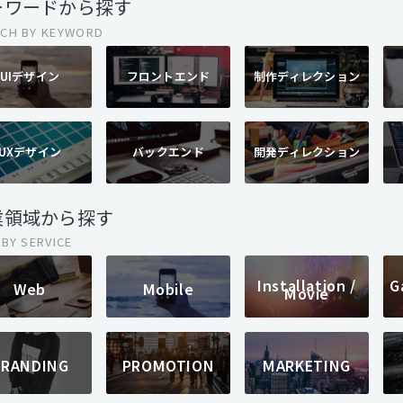
ーワードから探す
CH BY KEYWORD
UIデザイン
フロントエンド
制作ディレクション
UXデザイン
バックエンド
開発ディレクション
業領域から探す
 BY SERVICE
Installation /
G
Web
Mobile
Movie
BRANDING
PROMOTION
MARKETING