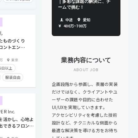
｜多彩な課題の解決に、チ
ームで挑む！
5日以上
り
服装自由
中途
愛知
ア
400万
~
700万
面談歓迎
札
トとの直接取引多数
たものづくり
実績有り
ロントエンド
り
在宅勤務可
業務内容について
0万
東京
経験者優遇
5日以上
ABOUT JOB
服装自由
企画段階から参画し、表層の実装
だけではなく、クライアントやユ
タイム制
ーザーの課題や目的に合わせた
ア
UI/UXを実現していきます。
ER Inc.
アクセシビリティを考慮した技術
を活かし、心地よ
設計など、テクニカルな側面から
出できるフロント
最適な解決策を導ける方をお待ち
ジニア募集
しています。