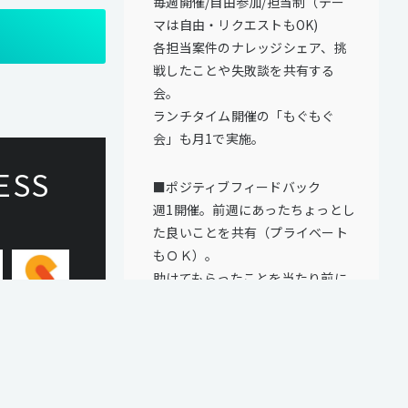
毎週開催/自由参加/担当制（テー
マは自由・リクエストもOK)
各担当案件のナレッジシェア、挑
戦したことや失敗談を共有する
会。
ランチタイム開催の「もぐもぐ
会」も月1で実施。
ESS
■ポジティブフィードバック
週1開催。前週にあったちょっとし
た良いことを共有（プライベート
もＯＫ）。
助けてもらったことを当たり前に
せず、お互いに感謝を伝え合う
場。
プロダクトや
トフォンアプ
■アクセシビリティへの取り組み
行っている企
エンジニア発信で別職域メンバー
ジェクトにじっ