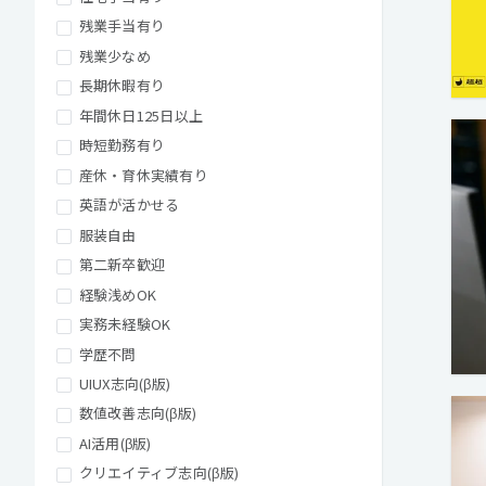
残業手当有り
残業少なめ
長期休暇有り
年間休日125日以上
時短勤務有り
産休・育休実績有り
英語が活かせる
服装自由
第二新卒歓迎
経験浅めOK
実務未経験OK
学歴不問
UIUX志向(β版)
数値改善志向(β版)
AI活用(β版)
クリエイティブ志向(β版)