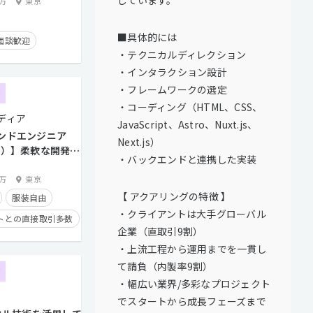
0万
東京
■具体的には
面談歓迎
・テクニカルディレクション
トとの直接取引多数
・インタラクション設計
せる
・フレームワークの選定
ア
り
残業手当有り
・コーディング（HTML、CSS、
ディア
JavaScript、Astro、Nuxt.js、
ンドエンジニア
Next.js）
タイム制
幌）】柔軟な開発環
・バックエンドと連携した実装
サービス、短期案件
経験者優遇
4万
東京
【 アクアリングの特徴 】
服装自由
・クライアントは大手グローバル
トとの直接取引多数
企業（直取引9割）
実績有り
・上流工程から運用までを一貫し
り
時短勤務有り
て請負（内製率9割）
ア
・幅広い業界/多彩なプロジェクト
でスタートから成長フェーズまで
タイム制