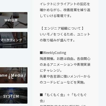
イレクトにクライアントの反応を
確かめながら、改善提案を繰り返
していける環境です。
Web企画
【 エンジニア組織について 】
いいモノをつくるため、ユニット
の取り組みが盛んです。
マーケティング
■WeeklyCoding
隔週開催。お題は自由。各自関心
のあるアニメーションや表現実装
にチャレンジ。
ame / Media /
先輩や各言語に強いメンバーから
EC
のコードレビューなどを実施。
■「もくもく会」＋「もぐもぐ
SYSTEM
会」