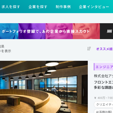
求人を探す
企業を探す
制作事例
企業インタビュー
結果
 件を表示
エンジニ
株式会社ア
フロントエ
多彩な課題
で挑む！
400万
~
70
クリエイティ
AI活用(β版)