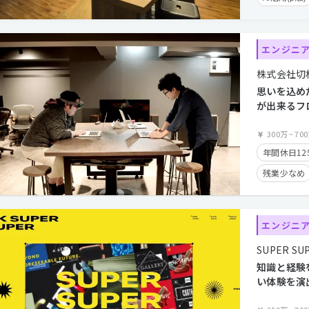
年間休日12
時短勤務有
エンジニ
カジュアル
株式会社切
クライアン
思いを込め
産休・育休
が出来るフ
エンジニア
長期休暇有
300万
~
70
学歴不問
年間休日12
残業少なめ
学歴不問
フレックス
エンジニ
経験者優遇
SUPER SUP
経験浅めOK
知識と経験
い体験を演
エンドエン