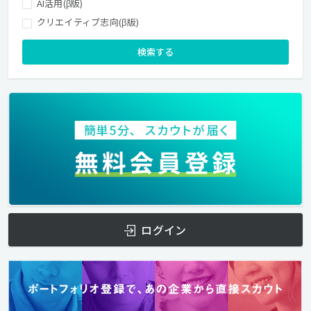
AI活用(β版)
クリエイティブ志向(β版)
検索する
ログイン