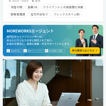
400万
~
800万
東京
学歴不問
副業OK
クライアントとの直接取引多数
経験者優遇
住宅手当有り
フレックスタイム制