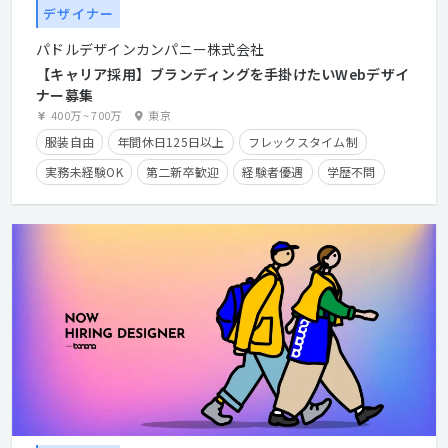
デザイナー
パドルデザインカンパニー株式会社
【キャリア採用】ブランディングを手掛けたいWebデザイ
ナー募集
400万
~
700万
東京
服装自由
年間休日125日以上
フレックスタイム制
実務未経験OK
第二新卒歓迎
経験者優遇
学歴不問
在宅勤務可
時短勤務有り
残業手当有り
長期休暇有り
産休・育休実績有り
クライアントとの直接取引多数
経験浅めOK