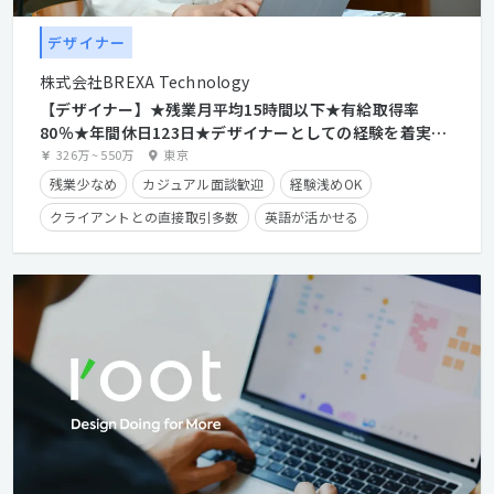
デザイナー
株式会社BREXA Technology
【デザイナー】★残業月平均15時間以下★有給取得率
80％★年間休日123日★デザイナーとしての経験を着実に
積みながらディレクターも目指せます！★充実の教育体制
326万
~
550万
東京
と様々な案件を通して成長可能！
残業少なめ
カジュアル面談歓迎
経験浅めOK
クライアントとの直接取引多数
英語が活かせる
産休・育休実績有り
長期休暇有り
住宅手当有り
残業手当有り
経験者優遇