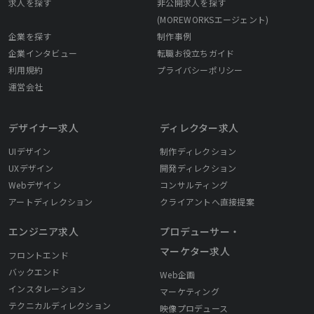
求人を探す
非公開求人を探す
(MOREWORKSエージェント)
企業を探す
制作事例
企業インタビュー
転職お役立ちガイド
利用規約
プライバシーポリシー
運営会社
デザイナー求人
ディレクター求人
UIデザイン
制作ディレクション
UXデザイン
開発ディレクション
Webデザイン
コンサルティング
アートディレクション
クライアントへ直接提案
エンジニア求人
プロデューサー・
マーケター求人
フロントエンド
バックエンド
Web企画
インスタレーション
マーケティング
テクニカルディレクション
映像プロデュース