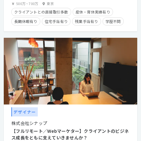
500万
~
700万
東京
クライアントとの直接取引多数
産休・育休実績有り
長期休暇有り
住宅手当有り
残業手当有り
学歴不問
経験者優遇
デザイナー
株式会社シナップ
【フルリモート／Webマーケター】クライアントのビジネ
ス成長をともに支えていきませんか？