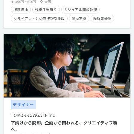
350万
~
600万
大阪
服装自由
残業手当有り
カジュアル面談歓迎
クライアントとの直接取引多数
学歴不問
経験者優遇
デザイナー
TOMORROWGATE inc.
下請けから脱却。企画から関われる、クリエイティブ職
へ。