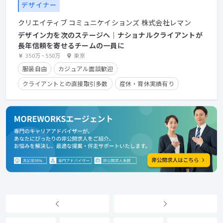
デザイナー
クリエイティブ コミュニケイションズ 株式会社レマン
デザイン力を次のステージへ｜ナショナルクライアントが
長年信頼を寄せるチームの一員に
350万
~
550万
東京
服装自由
カジュアル面談歓迎
クライアントとの直接取引多数
産休・育休実績有り
残業手当有り
時短勤務有り
学歴不問
経験者優遇