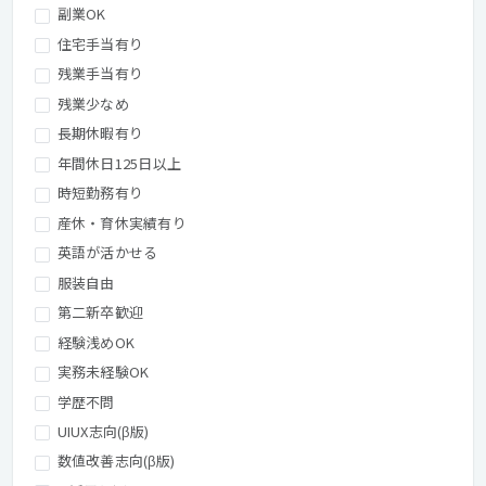
副業OK
住宅手当有り
残業手当有り
残業少なめ
長期休暇有り
年間休日125日以上
時短勤務有り
産休・育休実績有り
英語が活かせる
服装自由
第二新卒歓迎
経験浅めOK
実務未経験OK
学歴不問
UIUX志向(β版)
数値改善志向(β版)