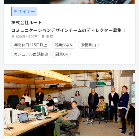
デザイナー
株式会社ルート
コミュニケーションデザインチームのディレクター募集！
600万
~
800万
東京
年間休日125日以上
残業少なめ
服装自由
カジュアル面談歓迎
副業OK
クライアントとの直接取引多数
長期休暇有り
残業手当有り
時短勤務有り
在宅勤務可
フレックスタイム制
第二新卒歓迎
学歴不問
経験者優遇