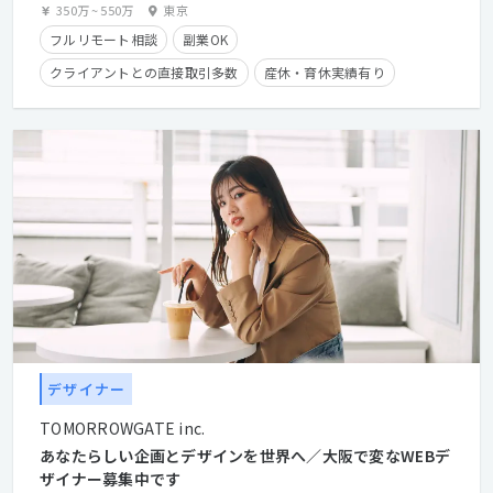
350万
~
550万
東京
フルリモート相談
副業OK
クライアントとの直接取引多数
産休・育休実績有り
長期休暇有り
時短勤務有り
在宅勤務可
学歴不問
経験者優遇
デザイナー
TOMORROWGATE inc.
あなたらしい企画とデザインを世界へ／大阪で変なWEBデ
ザイナー募集中です