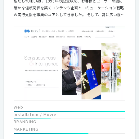
私たちYUIDEAは、1995年の設立以来、お客様とユーザーの間に
確かな信頼関係を築くコンテンツ企画とコミュニケーション戦略
の実行支援を事業のコアとしてきました。 そして、常に広い視野
で、事業課題、社会課題、技術の進化、生活者のくらしなどの背
景を読み解きながら揺るがない“つながり”を生み出すコミュニケ
ーションの仕組みをご提案してきました。 この“つながり”の継続
的な価値化は、購買促進を中心とするダイレクトコミュニケーシ
ョンからCSRコミュニケーション、採用広報、事業広報によるコ
ーポレートブランディング、そしてアジアへのジャパンプロモー
ションへと拡がる、私たちの事業フィールドに共通するValueで
す。 いまデジタルイノベーションが、日々、人と企業のコミュニ
ケーションシーンを塗り替えています。 私たちは、進化する情報
環境にしなやかに対応し、デジタル技術を活かした動的な接点設
計とコンテンツ品質で理解を深化する「良き出会い」を、信頼と
共感で結ばれた「良き関係」を、そして「未来への価値共創を実
現するつながり」を育て続け、よりグローバルなフィールドでお
Web
客様と多様なステークホルダー、そして生活者と社会とともに、
Installation / Movie
豊かな未来づくりに貢献していきます。
BRANDING
MARKETING