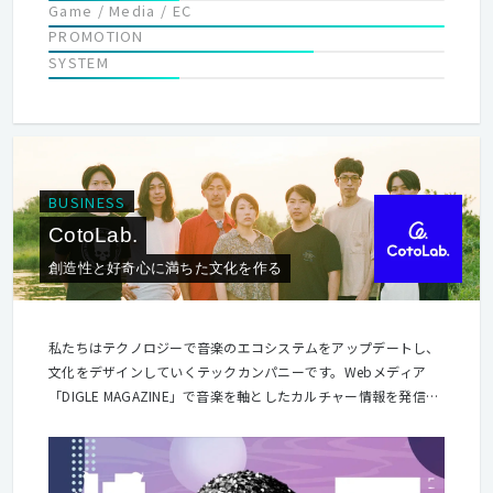
Game / Media / EC
PROMOTION
SYSTEM
BUSINESS
CotoLab.
創造性と好奇心に満ちた文化を作る
私たちはテクノロジーで音楽のエコシステムをアップデートし、
文化をデザインしていくテックカンパニーです。Webメディア
「DIGLE MAGAZINE」で音楽を軸としたカルチャー情報を発信す
るほか、アーティストや音楽関係者に向けたデジタルアクティベ
ーションツール「B.O.M」の運営、デジタルマーケティング支援
業務などを行っています。