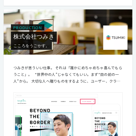
PRODUCTION
株式会社つみき
こころをうごかす。
つみきが思ういい仕事。 それは「誰かにめちゃめちゃ喜んでもら
うこと」。 “世界中の人”じゃなくてもいい。まず“目の前の一
人”から。 大切な人へ贈りものをするように、ユーザー、クライ
アント、仕事を共にする仲間が深い喜びを感じるモノをつくりた
い。 そして、半永久的にブラッシュアップしていく こだわりと
情熱を持ちつづけたい。 こころを尽くしてこそ、いい仕事ができ
る。 誰が、いつ、どのように使うかを明確に。 理屈を超えた
「いい！」をめざして。