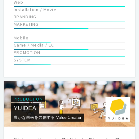
Web
Installation / Movie
BRANDING
MARKETING
Mobile
Game / Media / EC
PROMOTION
SYSTEM
PRODUCTION
YUIDEA
豊かな未来を共創する Value Creator