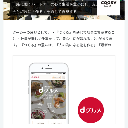
一緒に働くパートナーの心と生活を豊かにし、支えてくれる社
会と環境に「作る」を通じて貢献する
クーシーの思いとして、 ・『つくる』を通じて社会に貢献するこ
と ・社員が楽しく仕事をして、豊な生活が送れること がありま
す。 『つくる』の意味は、「人の為になる物を作る」「最新の技
術で作る」「良いデザインを作る」「コミュニティを作る」「ブ
ランドを作る」「文化を作る」など、色々な意味が込められてい
ます。 Web制作会社としてクライアントの課題解決やビジネスの
成長をサポートすることはもちろん、『つくる』を通じて、世の
中に様々な形で貢献できる企業に成長していくこと。 そしてもう
一つは、仕事にやりがいもって楽しみながらも、ライフイベント
などで変化するライフスタイルに合わせて、時間や場所など柔軟
に働く環境を変えていけるような会社にしていくことです。 手探
りですが、世の中の変化に合わせてクーシーも大きく成長してい
きます。 クーシーの思いに共感できる方との出会いを大切にして
いきたいと思います！