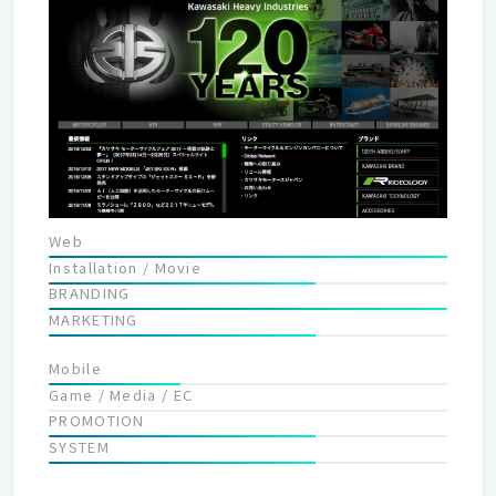
すが、いつの時代も課題は変わりませんね。 私たちはそれを担う
コミュニケーションの専門会社です。 あなたは世の中に何を伝え
たいですか？ 高度情報化によって企業だけでなく個人の情報発信
が可能になったことで、これまでの社会の枠組みが大きく変わり
つつあると思います。人の数だけアイデアがある多様な時代の到
来です。考えるだけでワクワクしてきますね。私たちは、私たち
自身が情報発信することで、そんな時代を積極的に取り込もうと
しています。あなたは世の中に何を伝えたいですか？そしてあな
た自身の世界を拡げていきましょう。この会社で働く事とは、そ
んな事だと考えています。
Web
Installation / Movie
BRANDING
MARKETING
Mobile
Game / Media / EC
PROMOTION
SYSTEM