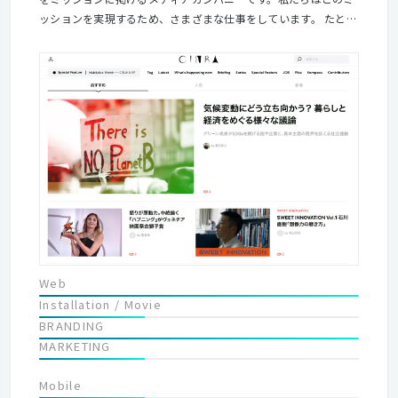
ッションを実現するため、さまざまな仕事をしています。 たとえ
ば自社のWEBメディア「CINRA」の運営や、リアル / オンライン
イベントの企画・プロデュース・運営。クライアント企業の声を
伝えるオウンドメディアの制作・運営や、デジタルマーケティン
グ、ブランド構築などなど。そういった私たちの事業のすべて
が、「人に変化を、世界に想像力を」というミッションとつなが
っているのです。 もちろん、自分たちのミッションだけが実現で
きればそれでいい、というわけではありません。2003年の創設
以来、私たちはアーティストやクリエイターをはじめ、官公庁や
教育機関、文化団体、ナショナルクライアントからベンチャーま
で、国内外の多種多様な人々の想いや、問題意識に耳を傾けてき
ました。それらの声を丁寧に束ねて編み、ストーリーやデザイ
ン、ウェブサイトといったかたちにすることを通じて、人に変化
を与え、世界に想像力をもたらす。私たちはそれを目指して仕事
Web
をしています。
Installation / Movie
BRANDING
MARKETING
Mobile