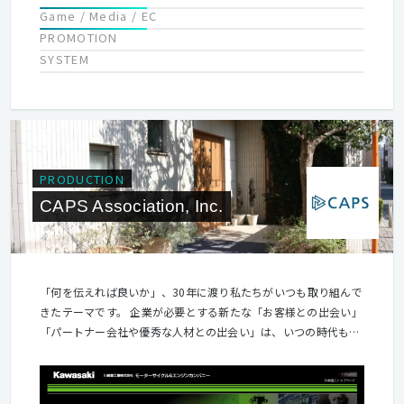
Game / Media / EC
PROMOTION
SYSTEM
PRODUCTION
CAPS Association, Inc.
「何を伝えれば良いか」、30年に渡り私たちがいつも取り組んで
きたテーマです。 企業が必要とする新たな「お客様との出会い」
「パートナー会社や優秀な人材との出会い」は、いつの時代も適
切なコンテンツを通じて、企業が持つ価値を正しく理解してもら
い、消費者や市場に真の価値を共感させることによってはじめて
達成できると考えています。 すごいスピードで変化する「今」で