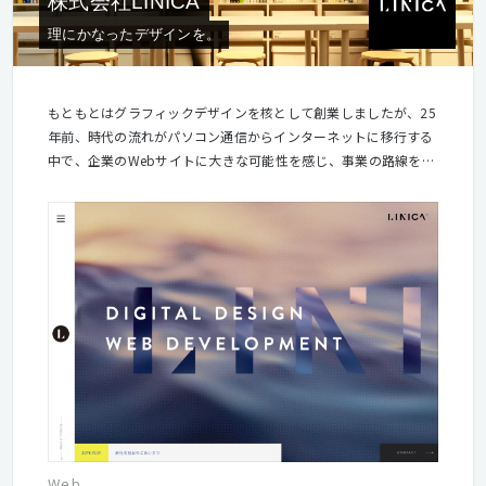
株式会社LINICA
理にかなったデザインを。
もともとはグラフィックデザインを核として創業しましたが、25
年前、時代の流れがパソコン通信からインターネットに移行する
中で、企業のWebサイトに大きな可能性を感じ、事業の路線をシ
フトしてきました。Web制作を扱い始めたのは1995年のこと
で、Webデザイン業界の中では古株のポジションに位置していま
す。 ここ数年、コーポレートサイトなどに関しては特に構成やデ
ザインが画一化、定番化しているように思えます。私たちが生み
出したいものは、クライアント自身では気づくことのなかった異
なる切り口の魅力を発見し、企業価値を必要としているターゲッ
トに正しく訴求すること。ロジックと感覚の相互作用で、クライ
アントの課題に隠れさた価値を見出していきます！
Web