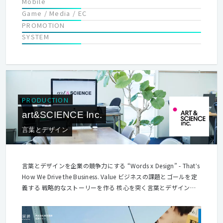
Mobile
Game / Media / EC
PROMOTION
SYSTEM
PRODUCTION
art&SCIENCE Inc.
言葉とデザイン
言葉とデザインを企業の競争力にする “Words x Design” - Thatʼs
How We Drive the Business. Value ビジネスの課題とゴールを定
義する 戦略的なストーリーを作る 核心を突く言葉とデザインを
生み出す 心を摑む体験と機能を提供する Way 気持ちのいい仲間
であれ 新しい力を与える存在であれ 核心を突け、心を掴め Be
Nice. Stay Inspirational. Know Where the Heart is.