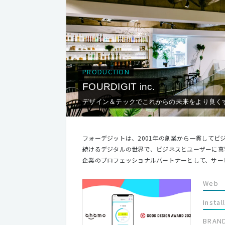
PRODUCTION
FOURDIGIT inc.
デザイン＆テックでこれからの未来をより良く
フォーデジットは、2001年の創業から一貫してビ
続けるデジタルの世界で、ビジネスとユーザーに真
企業のプロフェッショナルパートナーとして、サー
ザイン＆テックを世界中で提供していきます。 Asia No.1 Design & Tech Company 私たちは、日本で培ったDesign&Techの経
験を、これから大きな発展が見込まれるアジアの領
Web
南アジア領域にブランチを広げ、現地のメンバーと
Instal
み上げながらデザインのケイパビリティを向上し、アジアNo
BRAN