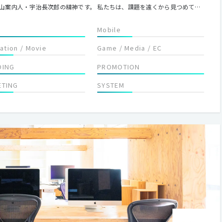
山案内人・宇治長次郎の精神です。 私たちは、課題を遠くから見つめて指
として、ともに悩み、ともに考え、ともに登っていく。マルチプルは、そ
カンパニーです。
Mobile
lation / Movie
Game / Media / EC
DING
PROMOTION
ETING
SYSTEM