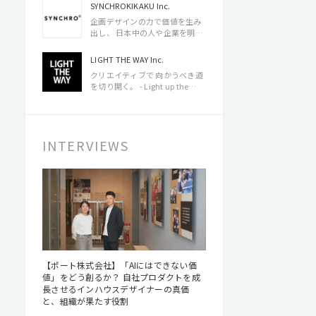
SYNCHROKIKAKU Inc.
企画デザインの力で価値を生み
出し、 日本中の人や企業を明る
く元気にする。
LIGHT THE WAY Inc.
クリエイティブで 向かうべき道
を切り開く。 - Light up the
way -
INTERVIEWS
【ポート株式会社】「AIにはできない価
値」をどう創るか？ 自社プロダクトを成
長させるインハウスデザイナーの真価
と、組織が果たす役割