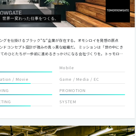
、世界一変わった仕事をつくる。
ングを仕掛けるブラック”な”企業が存在する。オモシロイを発想の原点
ト設計が強みの真っ黒な組織だ。 ミッションは「世の中にき
いる。誰かが決めた世の中の常識を真っ黒に塗りつぶそう。
Mobile
lation / Movie
Game / Media / EC
DING
PROMOTION
ETING
SYSTEM