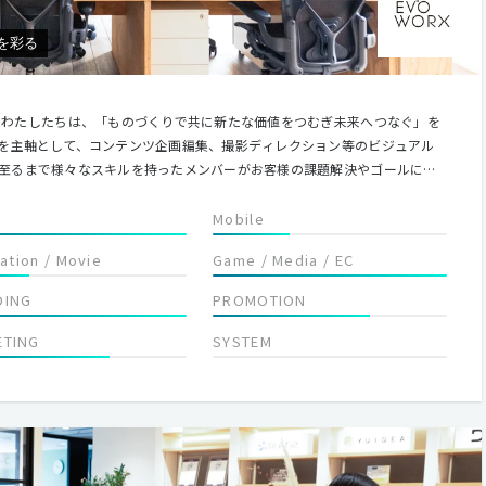
を彩る
を
を主軸として、コンテンツ企画編集、撮影ディレクション等のビジュアル
至るまで様々なスキルを持ったメンバーがお客様の課題解決やゴールに向
ートナーとの協業により、高い次元でのコミュニケーションデザインを遂
Mobile
す。 クリエイティブでコミュニケーションの進化をデザインする。それがエヴォワークスです。
lation / Movie
Game / Media / EC
DING
PROMOTION
ETING
SYSTEM