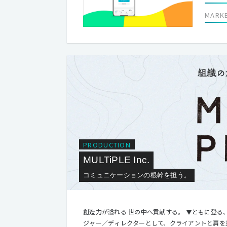
MARK
PRODUCTION
MULTiPLE Inc.
コミュニケーションの根幹を担う。
創造力が溢れる 世の中へ貢献する。 ▼ともに登る、だから見える景色がある。 マルチプルは創業以来、プロジェクトマネー
ジャー／ディレクターとして、クライアントと肩を