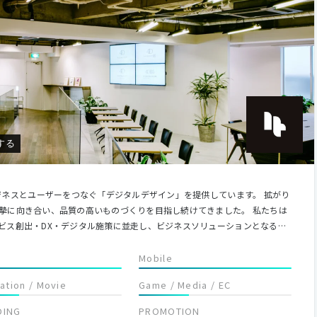
する
ジネスとユーザーをつなぐ「デジタルデザイン」を提供しています。 拡がり
摯に向き合い、品質の高いものづくりを目指し続けてきました。 私たちは
ビス創出・DX・デジタル施策に並走し、ビジネスソリューションとなるデ
域へと拡げていきます。 現在稼働しているタイ、ベトナムだけでなく、東
Mobile
共にアジアのデジタルデザイン業界を牽引していきます。 着実に実績を積
lation / Movie
Game / Media / EC
.1のDesign & Tech Companyを目指します。
DING
PROMOTION