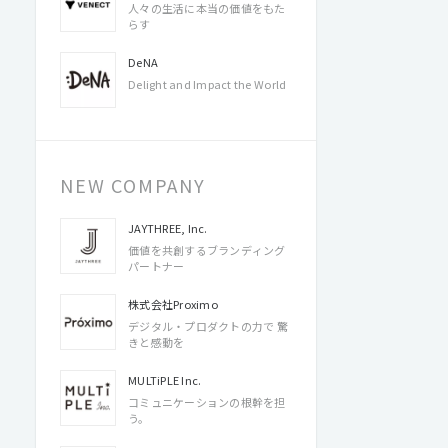
人々の生活に本当の価値をもた
らす
DeNA
Delight and Impact the World
NEW COMPANY
JAYTHREE, Inc.
価値を共創するブランディング
パートナー
株式会社Proximo
デジタル・プロダクトの力で 驚
きと感動を
MULTiPLE Inc.
コミュニケーションの根幹を担
う。