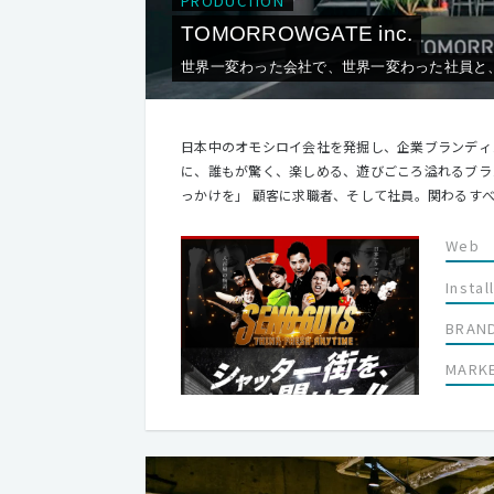
PRODUCTION
TOMORROWGATE inc.
世界一変わった会社で、世界一変わった社員と
日本中のオモシロイ会社を発掘し、企業ブランディ
に、誰もが驚く、楽しめる、遊びごころ溢れるブランドコンセプ
っかけを」 顧客に求職者、そして社員。関わるすべてのひとたちが一歩前に進めるきっかけになる会社づくりを。トゥモロー
ゲートという社名には会社の存在意義が込められて
Web
Instal
BRAN
MARK