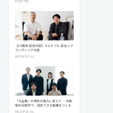
PORT INC.
【10周年 記念対談】マルチプル 自社リブ
ランディング対談
MULTiPLE Inc.
「大企業」の特性を強みに変えて ― 共創
型Web制作で、自走できる組織をつくる
MULTiPLE Inc.