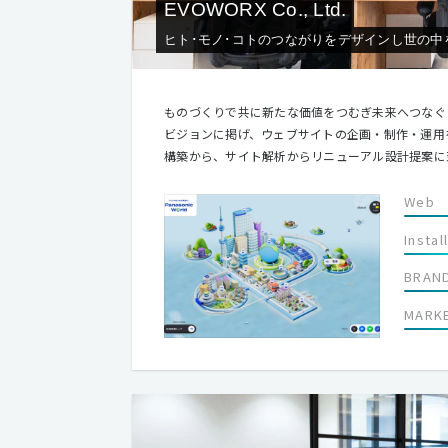
EVOWORX Co., Ltd.
ヒト･モノ･コトのつながりをデザインし世の中
ものづくりで共に新たな価値をつむぎ未来へつなぐ わたしたちは、「ものづくりで共に新たな価値をつむぎ未来へつなぐ」
ビジョンに掲げ、ウェブサイトの企画・制作・運用
構築から、サイト解析からリニューアル設計提案に
かって共創します。 さらにアートディレクター『森本千絵』が率いる『goen゜』のインタラクティブ部門（SUPER goen゜）
としての活動、業界の垣根を超えて、多種多様のパ
Web
行できる体制を整えていま
Instal
BRAN
MARK