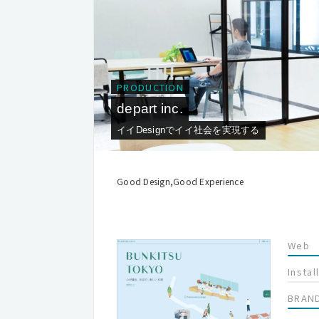
PRODUCTION
depart inc.
イイDesignでイイ社会を実現する
Good Design,Good Experience
Web
Instal
BRAN