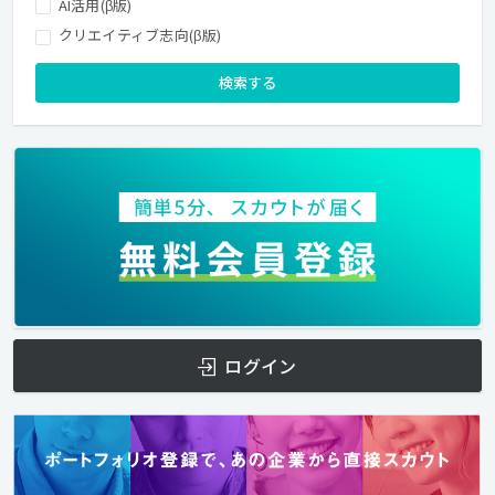
AI活用(β版)
クリエイティブ志向(β版)
検索する
ログイン