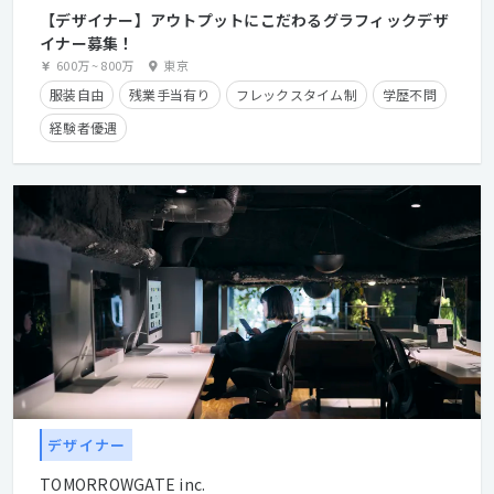
【デザイナー】アウトプットにこだわるグラフィックデザ
イナー募集！
600万
~
800万
東京
服装自由
残業手当有り
フレックスタイム制
学歴不問
経験者優遇
デザイナー
TOMORROWGATE inc.