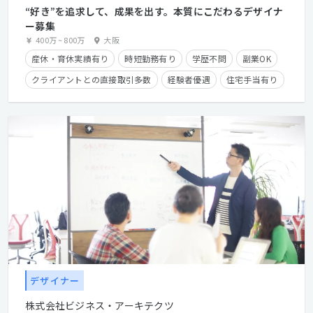
“好き”を追求して、成果を出す。本質にこだわるデザイナ
ー募集
400万
~
800万
大阪
産休・育休実績有り
時短勤務有り
学歴不問
副業OK
クライアントとの直接取引多数
経験者優遇
住宅手当有り
フレックスタイム制
デザイナー
株式会社ビジネス・アーキテクツ