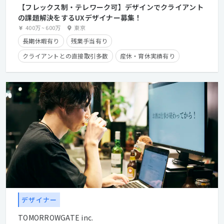
【フレックス制・テレワーク可】デザインでクライアント
の課題解決をするUXデザイナー募集！
400万
~
600万
東京
長期休暇有り
残業手当有り
クライアントとの直接取引多数
産休・育休実績有り
時短勤務有り
在宅勤務可
フレックスタイム制
学歴不問
経験者優遇
デザイナー
TOMORROWGATE inc.