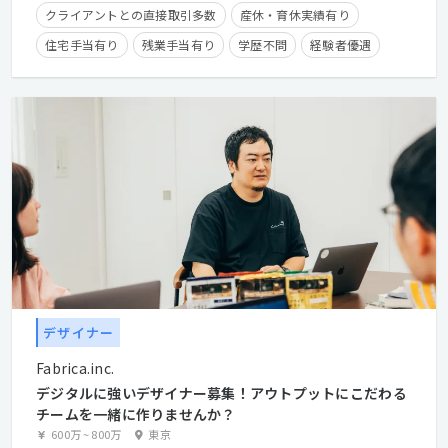
クライアントとの直接取引多数
産休・育休実績有り
住宅手当有り
残業手当有り
学歴不問
経験者優遇
デザイナー
Fabrica.inc.
デジタルに強いデザイナー募集！アウトプットにこだわる
チームを一緒に作りませんか？
600万
~
800万
東京