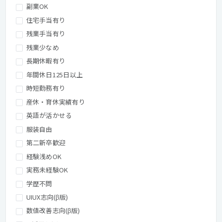
副業OK
住宅手当有り
残業手当有り
残業少なめ
長期休暇有り
年間休日125日以上
時短勤務有り
産休・育休実績有り
英語が活かせる
服装自由
第二新卒歓迎
経験浅めOK
実務未経験OK
学歴不問
UIUX志向(β版)
数値改善志向(β版)