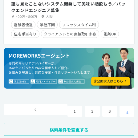
誰も見たことないシステム開発して美味い酒飲もう／バッ
クエンドエンジニア募集
400万
~
800万
大阪
経験者優遇
学歴不問
フレックスタイム制
住宅手当有り
クライアントとの直接取引多数
副業OK
1
2
3
4
検索条件を変更する