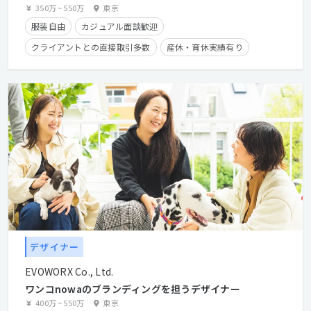
350万
~
550万
東京
服装自由
カジュアル面談歓迎
クライアントとの直接取引多数
産休・育休実績有り
残業手当有り
時短勤務有り
学歴不問
経験者優遇
デザイナー
EVOWORX Co., Ltd.
ワンコnowaのブランディングを担うデザイナー
400万
~
550万
東京