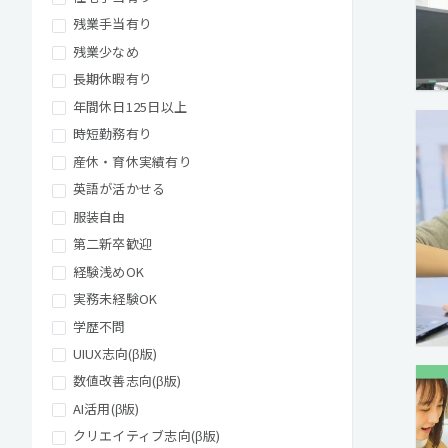
残業手当有り
残業少なめ
長期休暇有り
年間休日125日以上
時短勤務有り
産休・育休実績有り
英語が活かせる
服装自由
第二新卒歓迎
経験浅めOK
実務未経験OK
学歴不問
UIUX志向(β版)
数値改善志向(β版)
AI活用(β版)
クリエイティブ志向(β版)