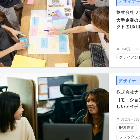
デザイナ
株式会社ワ
大手企業の
クトのUX
ザイナー募
350万
~
65
クライアン
デザイナ
株式会社ナ
【モーショ
しいアイデ
デザインを
372万
~
58
服装自由
フレックス