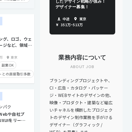
したデザイン戦略が強み！
デザイナー募集！
トとの直接取引多数
中途
東京
ー
351万
~
513万
り
タイム制
ング、ロゴ、ウェ
ージなど、領域を
したいデザイナー
業務内容について
0万
東京
副業OK
ABOUT JOB
トとの直接取引多数
ブランディングプロジェクトや、
せる
経験者優遇
CI・広告・カタログ・パッケー
ジ・WEBサイトのデザインの他、
ー
映像・プロダクト・建築など幅広
ンパク
いチャネルを横断したプロジェク
Webや自社プ
トのデザイン制作業務を手がける
XUIをリード
デザイナー（グラフィック /
イナー募集！
WEB）を募集します。