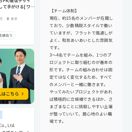
らPR/販促デザイ
して手がける[ ワン
【チーム体制】
プロダクトデザイナ
現在、約15名のメンバーが在籍し
0万
東京
ており、少数精鋭スタイルで働い
ていますが、フラットで風通しが
実績有り
よく、和気あいあいとした雰囲気
です。
トとの直接取引多数
3～4名でチームを組み、1つのプ
ロジェクトに取り組むのが基本の
面談歓迎
形です。チームの組み合わせは固
残業手当有り
定ではなく変化するため、すべて
り
のメンバーと一緒に働きます。
やってみたいプロジェクトがあれ
ば積極的に立候補できるほか、さ
まざまなことに挑戦しやすい土壌
が整っていいて、居心地のよい職
ー
場です。
., Ltd.