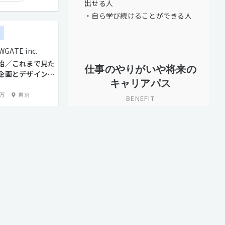
出せる人
学歴不問
・自ら学び続けることができる人
残業手当有り
ー
実績有り
GATE inc.
トとの直接取引多数
始／これまで見た
仕事のやりがいや将来の
企画とデザインを
キャリアパス
Bデザイナーへ
0万
東京
BENEFIT
【仕事のやりがい】
トとの直接取引多数
セイタロウデザインは、ブランド
り
戦略の企画設計から制作まで一貫
タイム制
してお手伝いできることが強みの
経験者優遇
ため、クライアントと密なコミュ
ニケーションを図れることと、企
画から練った本質的なクリエイテ
今すぐ無料登録
ィブを提供できることが、アート
ディレクター・デザイナーにとっ