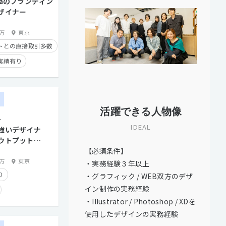
waのブランディン
ザイナー
0万
東京
トとの直接取引多数
実績有り
り
残業手当有り
経験者優遇
ー
活躍できる人物像
.
IDEAL
強いデザイナ
ウトプットに
【必須条件】
ームを一緒に
か？
0万
東京
・実務経験３年以上
り
・グラフィック / WEB双方のデザ
イン制作の実務経験
・Illustrator / Photoshop / XDを
使用したデザインの実務経験