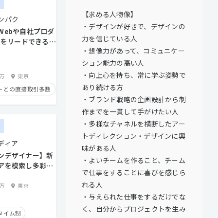
ー
【求める人物像】
ンパク
・デザインが好きで、デザインの
Webや自社プロダ
力を信じている人
UIをリードできるデ
・想像力があって、コミュニケー
集！
ション能力の高い人
・向上心を持ち、常に学ぶ姿勢で
0万
東京
あり続ける方
トとの直接取引多数
・ブランド戦略の企画設計から制
作までを一貫して手がけたい人
・多様なチャネルを横断したアー
ー
トディレクション・デザインに興
ディア
味がある人
ンデザイナー】新
・よいチームを作ること、チーム
アを模索し多彩な
で仕事をすることに喜びを感じら
制作
れる人
8万
東京
・与えられた仕事をするだけでな
く、自分からプロジェクトを生み
タイム制