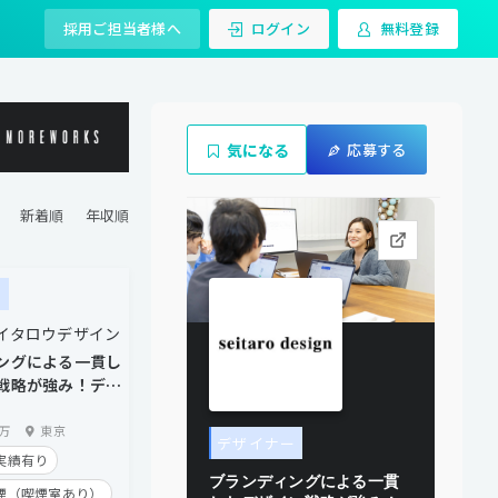
採用ご担当者様へ
ログイン
無料登録
気になる
応募する
ー
イタロウデザイン
ングによる一貫し
戦略が強み！デザ
！
3万
東京
デザイナー
実績有り
ブランディングによる一貫
煙（喫煙室あり）