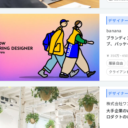
副業OK
クライアン
デザイナ
残業手当有
banana
フレックス
ブランディ
経験者優遇
ブ、パッケ
広げて活躍
募集
350万
~
45
服装自由
クライアン
英語が活か
デザイナ
株式会社ワ
大手企業の
ロダクトのU
できるデザ