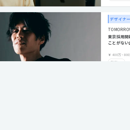
経験者優遇
在宅勤務可
デザイナ
産休・育休
TOMORROW
クライアン
東京採用開
ことがない
つくるWE
400万
~
80
副業OK
クライアン
住宅手当有
フレックス
学歴不問
機能
利な専用機能を用意しています。