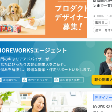
商品開発か
ンまで一貫
コnowa
ー]
400万
~
55
服装自由
産休・育休
学歴不問
クライアン
カジュアル
経験者優遇
住宅手当有
デザイナ
EVOWORX Co