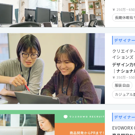
250万
~
65
長期休暇有
デザイナ
クリエイテ
イションズ
デザイン力
｜ナショナ
長年信頼を
350万
~
55
員に
服装自由
カジュアル
クライアン
産休・育休
デザイナ
残業手当有
EVOWORX Co
学歴不問