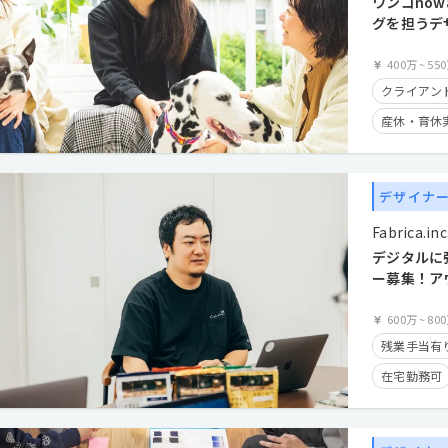
ワンコno
グを担うデ
400万
~
55
クライアン
産休・育休
住宅手当有
学歴不問
デザイナ
Fabrica.inc
デジタルに
ー募集！ア
こだわるチ
作りません
600万
~
80
残業手当有
在宅勤務可
経験者優遇