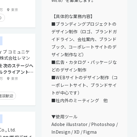
0万
東京
【具体的な業務内容】
り
■ブランディングプロジェクトの
デザイン制作（ロゴ、ブランドガ
イドライン、会社案内、ブランド
ー
ブック、コーポレートサイトのデ
ィブ コミュニケ
ザイン制作など）
 株式会社レマン
■広告・カタログ・パッケージな
を次のステージへ
どのデザイン制作
ルクライアントが
■WEBサイトのデザイン制作（コ
寄せるチームの一
0万
東京
ーポレートサイト、ブランドサイ
トが中心です）
面談歓迎
■社内外のミーティング 他
トとの直接取引多数
実績有り
▼使用ツール
ー
り
時短勤務有り
Adobe illustrator / Photoshop /
., Ltd.
InDesign / XD / Figma
経験者優遇