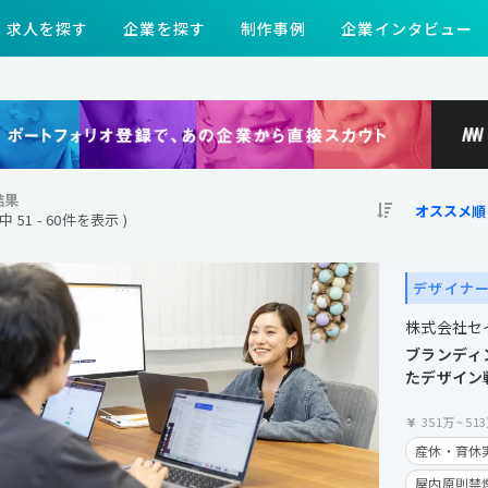
求人を探す
企業を探す
制作事例
企業インタビュー
結果
件中 51 - 60件を表示 )
デザイナ
株式会社セ
ブランディ
たデザイン
イナー募集
351万
~
51
産休・育休
屋内原則禁