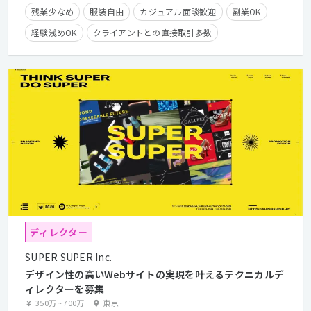
残業少なめ
服装自由
カジュアル面談歓迎
副業OK
経験浅めOK
クライアントとの直接取引多数
英語が活かせる
残業手当有り
学歴不問
経験者優遇
第二新卒歓迎
実務未経験OK
ディレクター
SUPER SUPER Inc.
デザイン性の高いWebサイトの実現を叶えるテクニカルデ
ィレクターを募集
350万
~
700万
東京