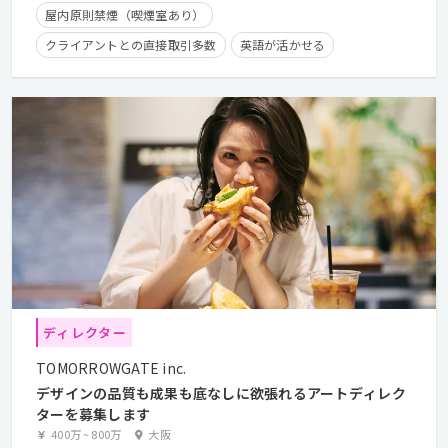
屋内原則禁煙（喫煙室あり）
クライアントとの直接取引多数
英語が活かせる
長期休暇有り
残業手当有り
在宅勤務可
フレックスタイム制
学歴不問
経験者優遇
ディレクター
TOMORROWGATE inc.
デザインの品質も成果も底なしに欲張れるアートディレク
ターを募集します
400万
~
800万
大阪