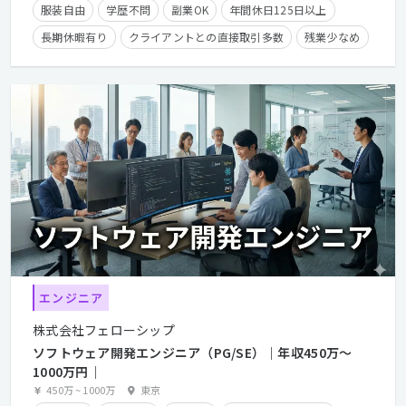
服装自由
学歴不問
副業OK
年間休日125日以上
長期休暇有り
クライアントとの直接取引多数
残業少なめ
経験者優遇
残業手当有り
在宅勤務可
エンジニア
株式会社フェローシップ
ソフトウェア開発エンジニア（PG/SE）｜年収450万〜
1000万円｜
450万
~
1000万
東京