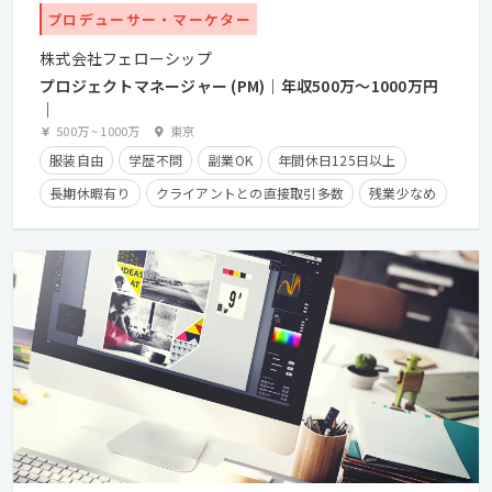
プロデューサー・マーケター
株式会社フェローシップ
プロジェクトマネージャー (PM)｜年収500万〜1000万円
｜
500万
~
1000万
東京
服装自由
学歴不問
副業OK
年間休日125日以上
長期休暇有り
クライアントとの直接取引多数
残業少なめ
経験者優遇
残業手当有り
在宅勤務可