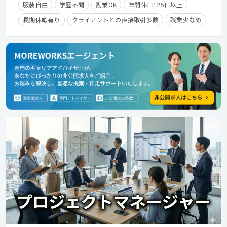
服装自由
学歴不問
副業OK
年間休日125日以上
長期休暇有り
クライアントとの直接取引多数
残業少なめ
経験者優遇
残業手当有り
在宅勤務可