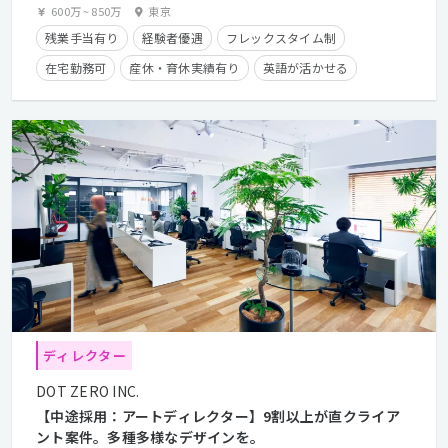
600万
~
850万
東京
残業手当有り
経験者優遇
フレックスタイム制
在宅勤務可
産休・育休実績有り
英語が活かせる
クライアントとの直接取引多数
ディレクター
DOT ZERO INC.
【中途採用：アートディレクター】9割以上が直クライア
ント案件。多種多様なデザインを。