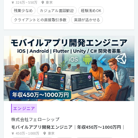
積みながらディレクターも目指せます！★充実の教育体制
326万
~
550万
東京
と様々な案件を通して成長可能！
残業少なめ
カジュアル面談歓迎
経験浅めOK
クライアントとの直接取引多数
英語が活かせる
産休・育休実績有り
長期休暇有り
住宅手当有り
残業手当有り
経験者優遇
エンジニア
株式会社フェローシップ
モバイルアプリ開発エンジニア｜年収450万〜1000万円｜
450万
~
1000万
東京