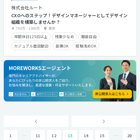
株式会社ルート
CXOへのステップ！デザインマネージャーとしてデザイン
組織を構築しませんか？
700万
~
1000万
東京
年間休日125日以上
残業少なめ
服装自由
カジュアル面談歓迎
副業OK
経験浅めOK
クライアントとの直接取引多数
長期休暇有り
残業手当有り
時短勤務有り
在宅勤務可
フレックスタイム制
第二新卒歓迎
学歴不問
経験者優遇
1
…
11
12
13
14
15
…
20