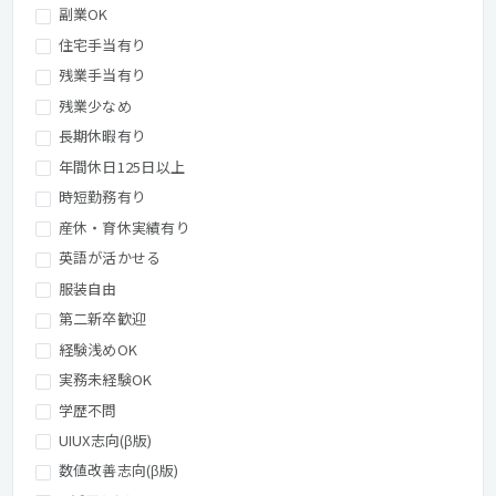
副業OK
住宅手当有り
残業手当有り
残業少なめ
長期休暇有り
年間休日125日以上
時短勤務有り
産休・育休実績有り
英語が活かせる
服装自由
第二新卒歓迎
経験浅めOK
実務未経験OK
学歴不問
UIUX志向(β版)
数値改善志向(β版)