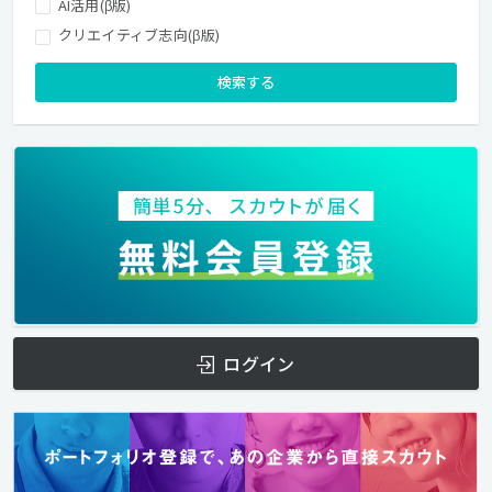
AI活用(β版)
クリエイティブ志向(β版)
検索する
ログイン