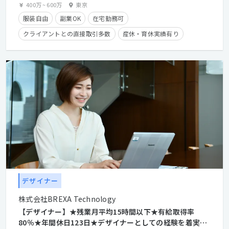
400万
~
600万
東京
服装自由
副業OK
在宅勤務可
クライアントとの直接取引多数
産休・育休実績有り
学歴不問
経験者優遇
デザイナー
株式会社BREXA Technology
【デザイナー】★残業月平均15時間以下★有給取得率
80％★年間休日123日★デザイナーとしての経験を着実に