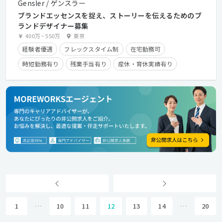
Gensler / ゲンスラー
ブランドエッセンスを捉え、ストーリーを伝えるためのブ
ランドデザイナー募集
400万
~
550万
東京
経験者優遇
フレックスタイム制
在宅勤務可
時短勤務有り
残業手当有り
産休・育休実績有り
英語が活かせる
1
…
10
11
12
13
14
…
20