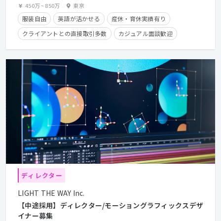
450万
~
850万
東京
服装自由
英語が活かせる
産休・育休実績有り
クライアントとの直接取引多数
カジュアル面談歓迎
経験者優遇
残業手当有り
フレックスタイム制
在宅勤務可
ディレクター
LIGHT THE WAY Inc.
【中途採用】ディレクター/モーショングラフィックスデザ
イナー募集