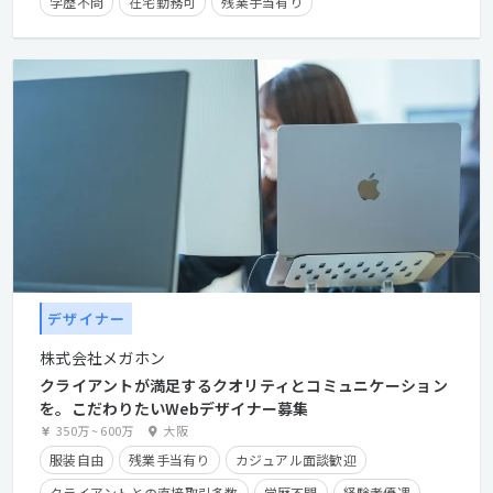
学歴不問
在宅勤務可
残業手当有り
産休・育休実績有り
クライアントとの直接取引多数
デザイナー
株式会社メガホン
クライアントが満足するクオリティとコミュニケーション
を。こだわりたいWebデザイナー募集
350万
~
600万
大阪
服装自由
残業手当有り
カジュアル面談歓迎
クライアントとの直接取引多数
学歴不問
経験者優遇