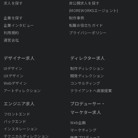
求人を探す
非公開求人を探す
(MOREWORKSエージェント)
企業を探す
制作事例
企業インタビュー
転職お役立ちガイド
利用規約
プライバシーポリシー
運営会社
デザイナー求人
ディレクター求人
UIデザイン
制作ディレクション
UXデザイン
開発ディレクション
Webデザイン
コンサルティング
アートディレクション
クライアントへ直接提案
エンジニア求人
プロデューサー・
マーケター求人
フロントエンド
バックエンド
Web企画
インスタレーション
マーケティング
テクニカルディレクション
映像プロデュース