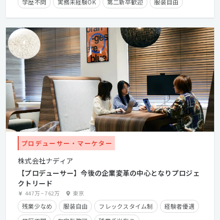
学歴不問
実務未経験OK
第二新卒歓迎
服装自由
プロデューサー・マーケター
株式会社ナディア
【プロデューサー】今後の企業変革の中心となりプロジェ
クトリード
447万
~
762万
東京
残業少なめ
服装自由
フレックスタイム制
経験者優遇