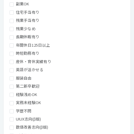
副業OK
住宅手当有り
残業手当有り
残業少なめ
長期休暇有り
年間休日125日以上
時短勤務有り
産休・育休実績有り
英語が活かせる
服装自由
第二新卒歓迎
経験浅めOK
実務未経験OK
学歴不問
UIUX志向(β版)
数値改善志向(β版)