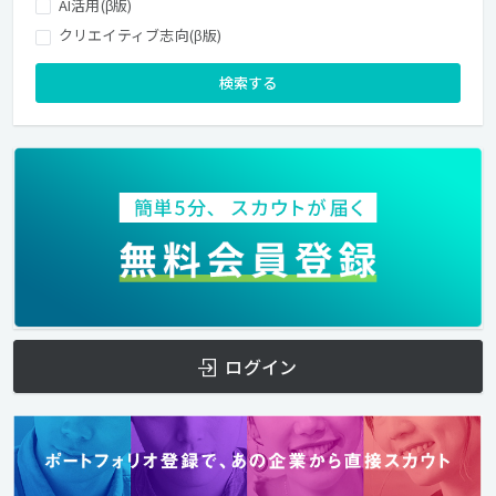
AI活用(β版)
クリエイティブ志向(β版)
検索する
ログイン