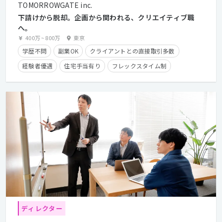
TOMORROWGATE inc.
下請けから脱却。企画から関われる、クリエイティブ職
へ。
400万
~
800万
東京
学歴不問
副業OK
クライアントとの直接取引多数
経験者優遇
住宅手当有り
フレックスタイム制
ディレクター