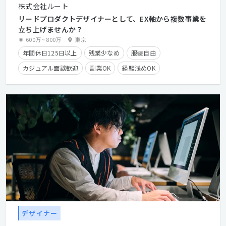
株式会社ルート
リードプロダクトデザイナーとして、EX軸から複数事業を
立ち上げませんか？
600万
~
800万
東京
年間休日125日以上
残業少なめ
服装自由
カジュアル面談歓迎
副業OK
経験浅めOK
クライアントとの直接取引多数
長期休暇有り
残業手当有り
時短勤務有り
在宅勤務可
フレックスタイム制
第二新卒歓迎
学歴不問
経験者優遇
デザイナー