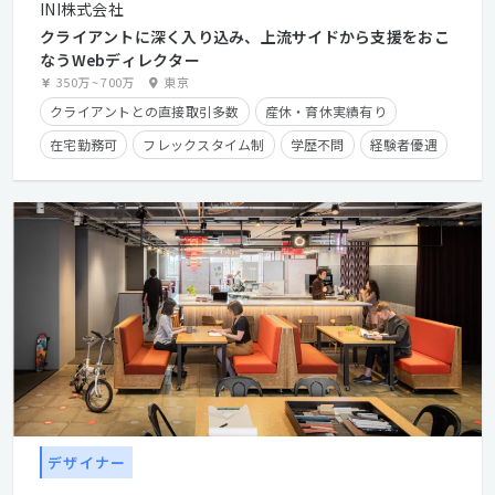
INI株式会社
クライアントに深く入り込み、上流サイドから支援をおこ
なうWebディレクター
350万
~
700万
東京
クライアントとの直接取引多数
産休・育休実績有り
在宅勤務可
フレックスタイム制
学歴不問
経験者優遇
第二新卒歓迎
デザイナー