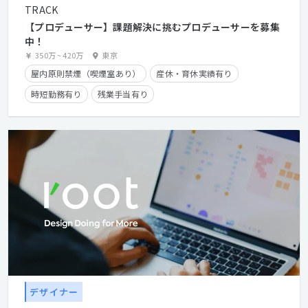
TRACK
【プロデューサー】課題解決に挑むプロデューサーを募集
中！
350万
~
420万
東京
屋内原則禁煙（喫煙室あり）
産休・育休実績有り
時短勤務有り
残業手当有り
デザイナー