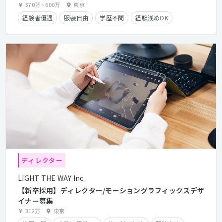
370万
~
600万
東京
経験者優遇
服装自由
学歴不問
経験浅めOK
ディレクター
LIGHT THE WAY Inc.
【新卒採用】ディレクター/モーショングラフィックスデザ
イナー募集
312万
東京