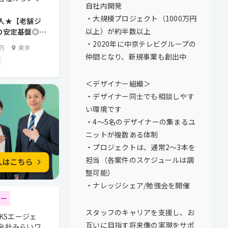
自社内開発
・大規模プロジェクト（1000万円
人★【老舗ジ
以上）が約半数以上
の安定基盤◎/
24日】＜プロダ
・2020年に中京テレビグループの
0万
東京
ナー＞
仲間となり、新規事業も創出中
＜デザイナー組織＞
・デザイナー同士でも相談しやす
い環境です
・4～5名のデザイナーの集まるユ
ニットが複数ある体制
・プロジェクトは、通常2～3本を
担当（各案件のスケジュールは調
整可能）
・ナレッジシェア/勉強会を開催
ター
スタッフのキャリアを支援し、お
RKSエージェ
互いに目指す将来像の実現をサポ
会社みらいワ