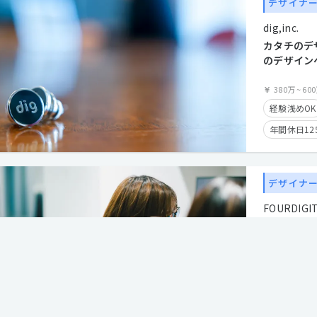
デザイナ
学歴不問
dig,inc.
クライアン
カタチのデ
のデザイン
ー
380万
~
60
経験浅めOK
年間休日12
服装自由
カジュアル
デザイナ
クライアン
FOURDIGIT 
産休・育休
【Desig
時短勤務有
してキャリ
ローバル案
経験者優遇
500万
~
70
年間休日12
服装自由