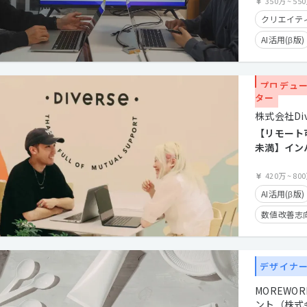
350万
~
55
クリエイティ
AI活用(β版)
数値改善志向
UIUX志向(β
プロデュ
ター
実務未経験O
株式会社Div
第二新卒歓
【リモート可
残業少なめ
未満】イン
アプリ_上
住宅手当有
マーケター
420万
~
80
フレックス
AI活用(β版)
在宅勤務可
数値改善志向
カジュアル
産休・育休
クライアン
残業少なめ
デザイナ
残業手当有
MOREWO
フレックス
ント（株式