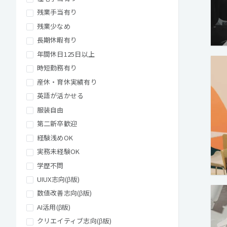
残業手当有り
残業少なめ
長期休暇有り
年間休日125日以上
時短勤務有り
産休・育休実績有り
英語が活かせる
服装自由
第二新卒歓迎
経験浅めOK
実務未経験OK
学歴不問
UIUX志向(β版)
数値改善志向(β版)
AI活用(β版)
クリエイティブ志向(β版)