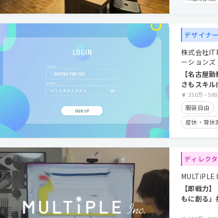
数値改善志向
UIUX志向(β
デザイナ
時短勤務有
株式会社I
年間休日12
ーションズ
服装自由
【名古屋勤
さもスキル
カジュアル
ない人へ。
350万
~
50
クライアン
ー募集。
服装自由
産休・育休
産休・育休
長期休暇有
時短勤務有
学歴不問
長期休暇有
ディレク
残業少なめ
MULTiPLE I
フレックス
【即戦力】
経験者優遇
もに創る」
マネージャ