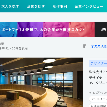
求人を探す
企業を探す
制作事例
企業インタビュー
結果
9件中 41 - 50件を表示 )
デザイナ
株式会社ア
デザイナー
で、クリエ
拡大
400万
~
70
クリエイティ
AI活用(β版)