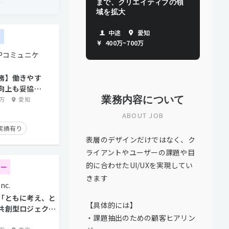
まで、クリエイティブの領
域を拡大
(β版)
版)
中途
愛知
ー
400万
~
700万
り
TPコミュニケ
5日以上
務】働きやす
向上も妥協し
面談歓迎
業務内容について
WEBデザイナ
0万
愛知
トとの直接取引多数
ABOUT JOB
実績有り
実績有り
り
在宅勤務可
表層のデザインだけではなく、ク
り
経験者優遇
ライアントやユーザーの課題や目
り
的に合わせたUI/UXを実現してい
ター
きます
nc.
タイム制
「ともに考え、と
【具体的には】
共創型ロジェクト
・課題抽出のための顧客ヒアリン
ー募集