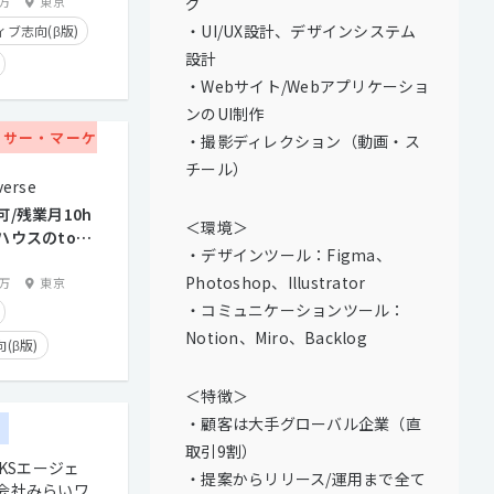
グ
0万
東京
・UI/UX設計、デザインシステム
ブ志向(β版)
設計
・Webサイト/Webアプリケーショ
(β版)
ンのUI制作
版)
学歴不問
ーサー・マーケ
・撮影ディレクション（動画・ス
K
経験浅めOK
チール）
erse
迎
服装自由
/残業月10h
＜環境＞
残業手当有り
ハウスのtoC
・デザインツール：Figma、
流から設計する
り
副業OK
Photoshop、Illustrator
0万
東京
タイム制
・コミュニケーションツール：
経験者優遇
Notion、Miro、Backlog
(β版)
面談歓迎
実績有り
＜特徴＞
トとの直接取引多数
・顧客は大手グローバル企業（直
ー
り
副業OK
取引9割）
RKSエージェ
・提案からリリース/運用まで全て
タイム制
会社みらいワ