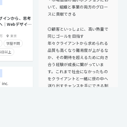
ー
いて、組織と事業の両方のグロー
スに貢献できる
トとの直接取引多数
ザインから、思考
へ｜Webデザイナ
◎顧客といっしょに、高い熱量で
同じゴールを目指す
0万
東京
年々クライアントから求められる
学歴不問
品質も高くなり難易度が上がるな
5日以上
か、その期待を超えるために向き
合う経験が成長に繋がっていま
面談歓迎
す。これまで社会になかったもの
ー
トとの直接取引多数
をクライアントと一緒に世の中へ
inc.
送り出すチャンスを手にできる制
実績有り
ner】制作経験を活か
作会社はそんなに多くありませ
り
在宅勤務可
アUP！直クラ＆グ
ん。
件多数
デザイナーはここまでという職域
0万
東京
の境界線は設けていません。ディ
5日以上
レクターやエンジニアと連携しな
残業手当有り