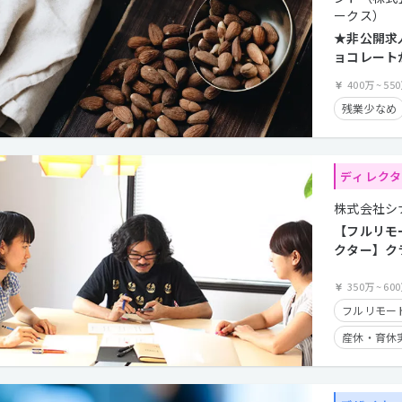
ークス）
★非公開求
ョコレート
な世界を実
400万
~
55
イティブデ
残業少なめ
ディレク
株式会社シ
【フルリモ
クター】ク
ネス成長を
ませんか？
350万
~
60
フルリモー
産休・育休
時短勤務有
経験者優遇