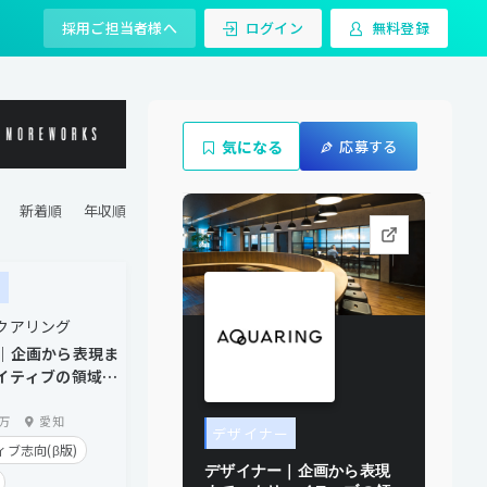
採用ご担当者様へ
ログイン
無料登録
気になる
応募する
ー
クアリング
｜企画から表現ま
イティブの領域を
0万
愛知
デザイナー
ブ志向(β版)
デザイナー｜企画から表現