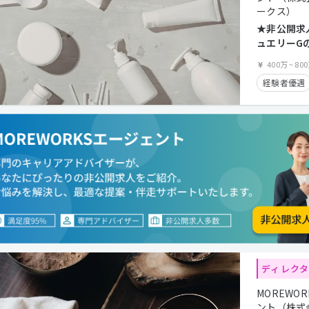
ークス）
在宅勤務可
★非公開求
ュエリーG
年間休日1
400万
~
80
クトデザイ
経験者優遇
ディレク
MOREWO
ント（株式