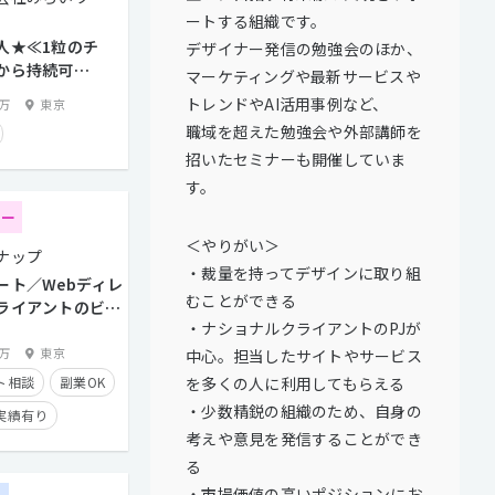
ートする組織です。
人★≪1粒のチ
デザイナー発信の勉強会のほか、
から持続可能
マーケティングや最新サービスや
現≫【クリエ
トレンドやAI活用事例など、
0万
東京
ィレクター】
職域を超えた勉強会や外部講師を
招いたセミナーも開催していま
す。
ター
＜やりがい＞
ナップ
・裁量を持ってデザインに取り組
ート／Webディレ
むことができる
ライアントのビジ
・ナショナルクライアントのPJが
ともに支えていき
0万
東京
中心。担当したサイトやサービス
を多くの人に利用してもらえる
ト相談
副業OK
・少数精鋭の組織のため、自身の
実績有り
考えや意見を発信することができ
り
在宅勤務可
る
長期休暇有り
・市場価値の高いポジションにお