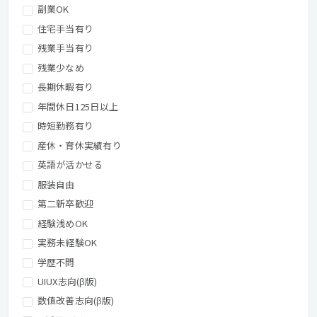
副業OK
住宅手当有り
残業手当有り
残業少なめ
長期休暇有り
年間休日125日以上
時短勤務有り
産休・育休実績有り
英語が活かせる
服装自由
第二新卒歓迎
経験浅めOK
実務未経験OK
学歴不問
UIUX志向(β版)
数値改善志向(β版)