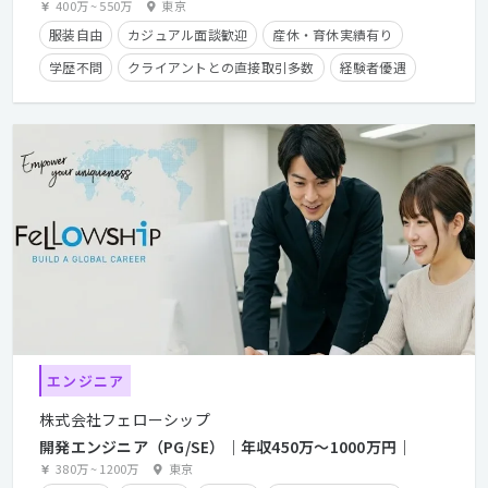
400万
~
550万
東京
服装自由
カジュアル面談歓迎
産休・育休実績有り
学歴不問
クライアントとの直接取引多数
経験者優遇
残業手当有り
住宅手当有り
エンジニア
株式会社フェローシップ
開発エンジニア（PG/SE）｜年収450万〜1000万円｜
380万
~
1200万
東京