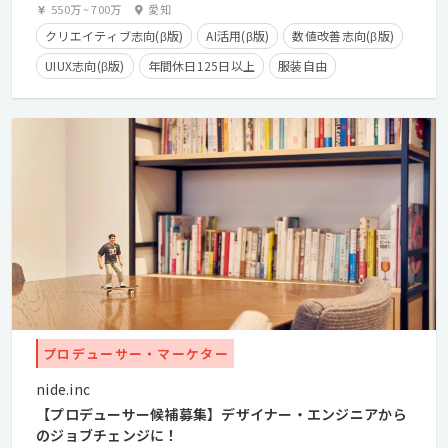
550万
~
700万
愛知
クリエイティブ志向(β版)
AI活用(β版)
数値改善志向(β版)
UIUX志向(β版)
年間休日125日以上
服装自由
カジュアル面談歓迎
経験浅めOK
クライアントとの直接取引多数
産休・育休実績有り
長期休暇有り
在宅勤務可
学歴不問
経験者優遇
プロデューサー・マーケター
nide.inc
【プロデューサー候補募集】デザイナー・エンジニアから
のジョブチェンジに！