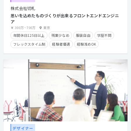
株式会社切札
思いを込めたものづくりが出来るフロントエンドエンジニ
ア
300万
~
700万
東京
年間休日125日以上
残業少なめ
服装自由
学歴不問
フレックスタイム制
経験者優遇
経験浅めOK
デザイナー