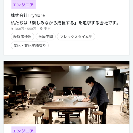
エンジニア
株式会社TryMore
私たちは「楽しみながら成長する」を追求する会社です。
360万
~
550万
東京
経験者優遇
学歴不問
フレックスタイム制
産休・育休実績有り
エンジニア