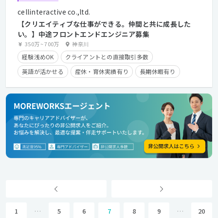
cellinteractive co.,ltd.
【クリエイティブな仕事ができる。仲間と共に成長した
い。】中途フロントエンドエンジニア募集
350万
~
700万
神奈川
経験浅めOK
クライアントとの直接取引多数
英語が活かせる
産休・育休実績有り
長期休暇有り
時短勤務有り
学歴不問
経験者優遇
第二新卒歓迎
1
…
5
6
7
8
9
…
20