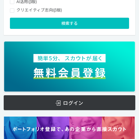
AI活用(β版)
クリエイティブ志向(β版)
検索する
ログイン