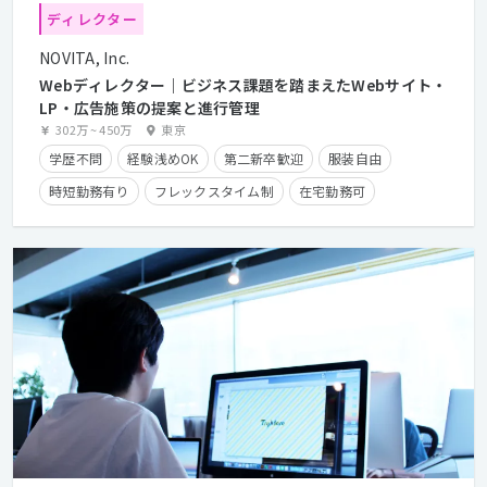
ディレクター
NOVITA, Inc.
Webディレクター｜ビジネス課題を踏まえたWebサイト・
LP・広告施策の提案と進行管理
302万
~
450万
東京
学歴不問
経験浅めOK
第二新卒歓迎
服装自由
時短勤務有り
フレックスタイム制
在宅勤務可
経験者優遇
カジュアル面談歓迎