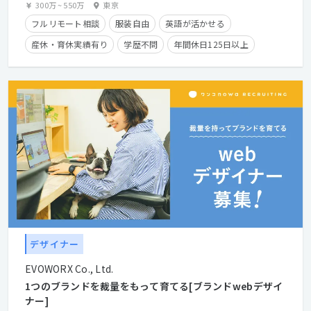
300万
~
550万
東京
フルリモート相談
服装自由
英語が活かせる
産休・育休実績有り
学歴不問
年間休日125日以上
クライアントとの直接取引多数
カジュアル面談歓迎
第二新卒歓迎
経験者優遇
フレックスタイム制
経験浅めOK
在宅勤務可
デザイナー
EVOWORX Co., Ltd.
1つのブランドを裁量をもって育てる[ブランドwebデザイ
ナー]