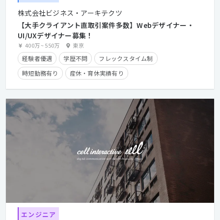
株式会社ビジネス・アーキテクツ
【大手クライアント直取引案件多数】Webデザイナー・
UI/UXデザイナー募集！
400万
~
550万
東京
経験者優遇
学歴不問
フレックスタイム制
時短勤務有り
産休・育休実績有り
クライアントとの直接取引多数
在宅勤務可
エンジニア