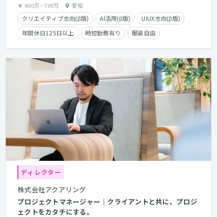
400万
~
700万
愛知
クリエイティブ志向(β版)
AI活用(β版)
UIUX志向(β版)
年間休日125日以上
時短勤務有り
服装自由
カジュアル面談歓迎
クライアントとの直接取引多数
産休・育休実績有り
長期休暇有り
在宅勤務可
学歴不問
経験者優遇
ディレクター
株式会社アクアリング
プロジェクトマネージャー｜クライアントと共に、プロジ
ェクトをカタチにする。