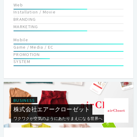
Web
Installation / Movie
BRANDING
MARKETING
Mobile
Game / Media / EC
PROMOTION
SYSTEM
BUSINESS
株式会社エアークローゼット
ワクワクが空気のようにあたりまえになる世界へ