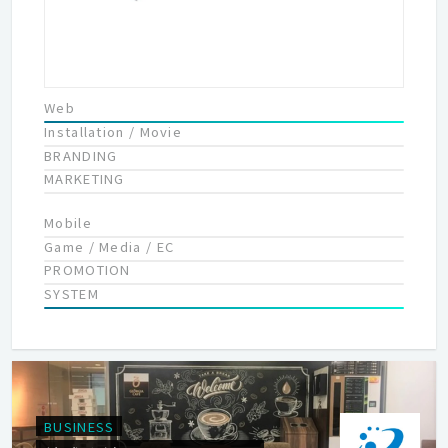
ェッショナルに驚きと感動を 自らの知見を更新し続けること、プ
ロフェッショナルと向き合い続けることで、テクノロジーと弁護
士の専門知識を組み合わせた期待を超える価値を届け続ける。 ・
Super Big Pictureを描く 自分だけの大きな未来図を描こう。高み
を信じ、実現へ向けて行動することで、10年後の理想を現実に変
Web
えていく。 ・正気を保つ バイアスにとらわれていないか。場の
Installation / Movie
空気に流されていないか。周囲の声に耳をかたむけているか。い
BRANDING
つも事実を冷静に捉え、論理的に考えて意思決定をしよう。
MARKETING
Mobile
Game / Media / EC
PROMOTION
SYSTEM
BUSINESS