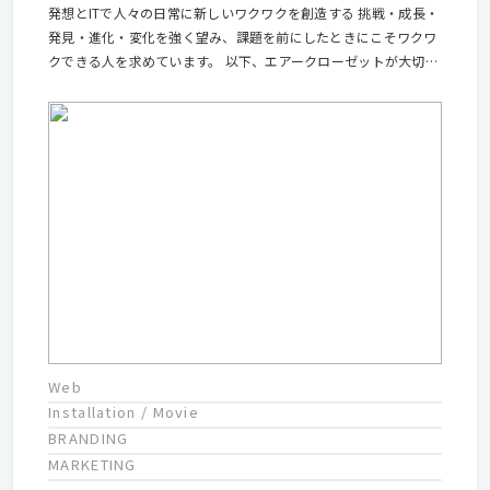
発想とITで人々の日常に新しいワクワクを創造する 挑戦・成長・
発見・進化・変化を強く望み、課題を前にしたときにこそワクワ
クできる人を求めています。 以下、エアークローゼットが大切に
している行動指針です 【9 Hearts】 1．お客様の感動が第一 2．
BE POSITIVE, BE ACTIVE 3．スピード感を持ち、動く 4．発信す
る個であれ 5．シェアをし、チームも自己も成長する 6．失敗を
恐れるな 7．BE CREATIVE, GET "WOW!" 8．私たちに障害はな
い 9．全力で楽しむ！
Web
Installation / Movie
BRANDING
MARKETING