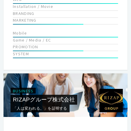
Installation / Movie
BRANDING
MARKETING
Mobile
Game / Media / EC
PROMOTION
SYSTEM
BUSINESS
RIZAPグループ株式会社
「人は変われる。」を証明する