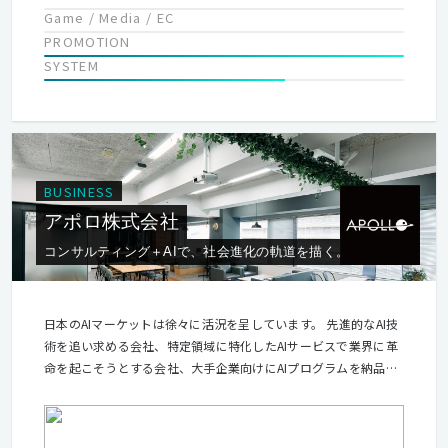
Game / Media / EC
PROMOTION
SYSTEM
BUSINESS
アポロ株式会社
コンサルティング＋AIで、社会進化の軌道を描く。
日本のAIマーケットは徐々に活況を呈しています。 先進的なAI技
術を追い求める会社、特定領域に特化したAIサービスで業界に革
命を起こそうとする会社、大手企業向けにAIプログラムを納品す
る会社、AIエンジニアを派遣する会社、AIを動かすために必要な
システム環境を提供する会社．．．様々な企業が、思い思いのス
タイルで市場に参加しています。 そんな市場環境下、クライアン