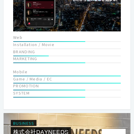
Web
Installation / Movie
BRANDING
MARKETING
Mobile
Game / Media / EC
PROMOTION
SYSTEM
BUSINESS
株式会社DAYNEEDS