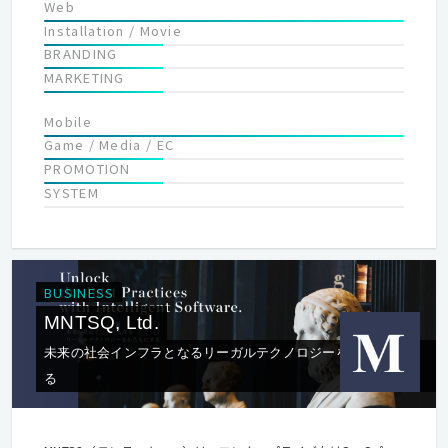
Web
Installation / Movie
BRANDING
MARKETING
Mobile
Game / Media / EC
PROMOTION
SYSTEM
BUSINESS
MNTSQ, Ltd.
未来の社会インフラとなるリーガルテクノロジーをかたちにす
る