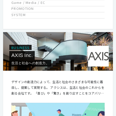
Game / Media / EC
PROMOTION
SYSTEM
BUSINESS
AXIS Inc.
生活と社会への創造力。
デザインの創造力によって、生活と社会のさまざまな可能性に着
目し、提案して実現する。 アクシスは、生活と社会のこれからを
創る会社です。 「喜び」や「驚き」を創り出すことをコアバリュ
ーとし、クリエイティブな活動を行なっています。1981年に創業
し、これまでに培った知見とネットワークで、従来の枠にとらわ
れない取り組みを「共創」していきたいと考えています。