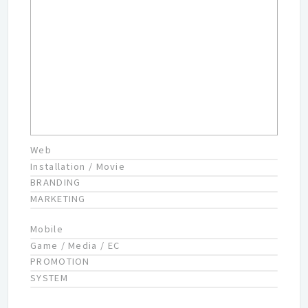
ト企業のAI活用の支援を行いつつ、自社AIサービスの開発・普及
を実現する．．．2つの事業を、相乗効果を生む形で推進するた
めに作った会社がアポロ株式会社です。 社会に貢献できるAIを、
高確率に、スピーディーに、なるべく沢山。 Apollo11のよう
に、社会を未踏の地に連れていくことが私たちの夢です。 大手フ
ァームで多数のAI導入プロジェクトを経験してきた社会実装のプ
ロフェッショナルと、アカデミックを含め技術のプロフェッショ
ナルがコラボレーションすることで、目標に少しずつ近づいてい
る最中です。
Web
Installation / Movie
BRANDING
MARKETING
Mobile
Game / Media / EC
PROMOTION
SYSTEM