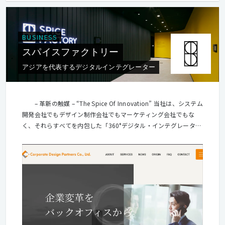
BUSINESS
スパイスファクトリー
アジアを代表するデジタルインテグレーター
– 革新の触媒 – “The Spice Of Innovation” 当社は、システム
開発会社でもデザイン制作会社でもマーケティング会社でもな
く、それらすべてを内包した「360°デジタル・インテグレータ
ー」を掲げています。ただの下請け会社にならず、クライアント
企業のデジタル・トランスフォーメーション（DX）を多面的に支
援する“革新の触媒"として日本のデジタル変革を目指していま
す。 案件の大半はtoB向けで、特にDX案件の比率が高いことが特
徴です。 なかでもSDGs（Sustainable Development Goals：持
続可能な開発目標）に関わる領域や自治体の地方創生事業、経産
省など官公庁が関わる事業、さらに教育や医療など公共性や社会
的責任が高い業種の案件に積極的に取り組んでおり、デザイナー
として向き合うペルソナの幅には自信があります。 ■実際のプロ