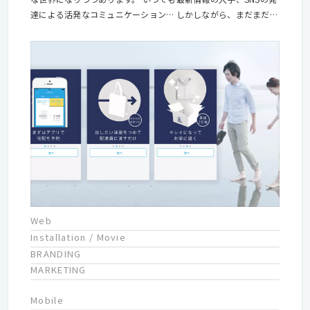
達による活発なコミュニケーション… しかしながら、まだまだネ
ット化の遅れている分野があります。 それは、もっと現実に近
い“生活”の部分。 例えば、技術力が高くても、営業力が不足する
クリーニング工場が多いのが現状です。 しかし、私たちにはイン
ターネットの高い技術力があります。 工場の方のリアルな技術力
と私たちのネットの技術力をお互いに補うことで、 クリーニング
業界をより発展させていくことが出来ます。 「ネット」×「リア
ル」をコンセプトに もっと「日々の生活と心にゆとりと豊かさ」
を実現する。新しい日常を創る。 それが私たちのミッションで
す。
Web
Installation / Movie
BRANDING
MARKETING
Mobile