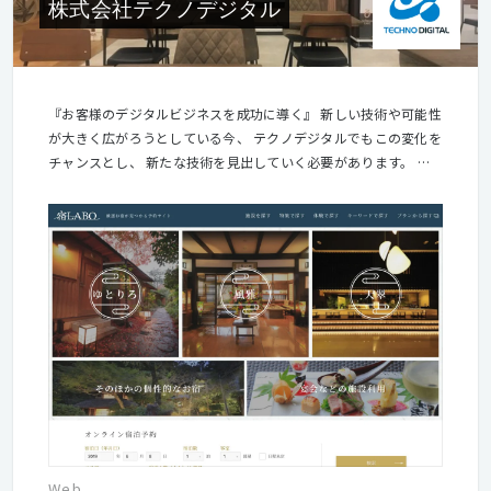
株式会社テクノデジタル
『お客様のデジタルビジネスを成功に導く』 新しい技術や可能性
が大きく広がろうとしている今、 テクノデジタルでもこの変化を
チャンスとし、 新たな技術を見出していく必要があります。 新
たな変化は新しい物を生み出すきっかけになり、 新しいものを生
み出すことは我々プロフェッショナルの喜びでもあり、 当社の存
在意義がそこにあると考えます。 『お客様と社会と技術のため
に、プロフェッショナルであり続けること』 『情報化社会におい
て、便利と感動を人々に提供できる企業であること』 それが私た
ちの使命です。
Web