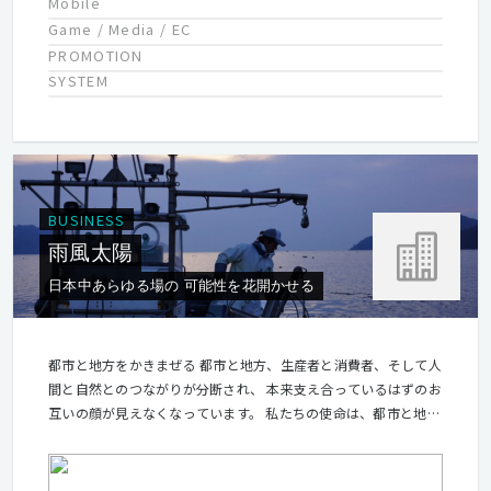
Mobile
Game / Media / EC
PROMOTION
SYSTEM
BUSINESS
雨風太陽
日本中あらゆる場の 可能性を花開かせる
都市と地方をかきまぜる 都市と地方、生産者と消費者、そして人
間と自然とのつながりが分断され、 本来支え合っているはずのお
互いの顔が見えなくなっています。 私たちの使命は、都市と地方
をかきまぜ、場所と場所、人と人とをつなげて、境目をなくすこ
と。 生かし、生かされあう関係を実感することで、感謝や喜びを
感じられる社会を作ることです。 その先には、日本中のあらゆる