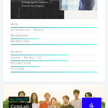
ジェクト事例 ・日本の偏差値教育をデジタルを使って変える教育
DXプロジェクトに参画。 コンソーシアム型大学願書共通プラ
ットフォーム「TAO」や学生向けポートフォリオ管理サービスの
開発 ・デジタルの活用が遅れている医療、薬剤の業界に変革を。
Web
薬剤師IDと行動を紐づけることで、これまで分断されていた薬
Installation / Movie
剤師データの一元管理を叶えるプラットフォーム「アスヤクLIFE
BRANDING
研修」の開発。 ・スポーツアナリティクスをもっと身近に。
MARKETING
データスタジアム株式会社へのDX支援の一貫として
「SPORTERIA（スポーテリア）」のUI/UXデザイン、システム新
Mobile
規開発の支援。 当社には日本のデジタル変革を本気で目指し、か
Game / Media / EC
つ、それを実行できるメンバーが集まっていると信じています。
PROMOTION
システム開発における技術面ではAIなどの先端技術からミッショ
SYSTEM
ンクリティカルなシステムに至るまで、幅広く高度なレベル感で
対応。マーケティング領域では、広告運用やSEOだけではなくク
ライアントそのものをグロースさせます。
BUSINESS
CotoLab.