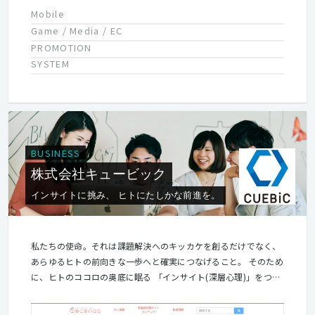
Mobile
Game / Media / EC
PROMOTION
SYSTEM
BUSINESS
株式会社キュービック
インサイトに挑み、 ヒトにたしかな前進を。
私たちの使命。それは課題解決へのキッカケを創るだけでなく、
あらゆるヒトの前向きな一歩へと確実につなげること。 そのため
に、ヒトのココロの奥底に眠る 「インサイト(深層心理)」をつか
むまで深く潜りこむ。 獲得したインサイトには徹底して寄り添
い、ともに適切な答えを導き出す。 私たちキュービックは、イン