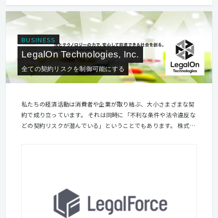
BUSINESS
LegalOn Technologies, Inc.
全ての契約リスクを制御可能にする
私たちの経済活動は消費者や企業が取り結ぶ、大小さまざまな契
約で成り立っています。 それは同時に「不利な条件や法令違反な
どの契約リスクが潜んでいる」ということでもあります。 株式会
社LegalOn Technologies（旧：株式会社LegalForce）は、最新の
テクノロジーと法務の知見を組み合わせて、契約リスクを可視化
し、コントロール可能な状態へ導きます。 あるべき権利が適切に
守られ、不測の事態が防がれるために。 そして、より豊かで信頼
に満ちた経済社会を目指します。 【Principles】 ・One Mission
ミッションに照らして、常に社のあるべき姿を考え、より高みを
目指していく。このために互いを巻き込み、力を合わせよう。
各々が自らの役割を最大限まで広げ、全力を尽くそう。 ・プロフ