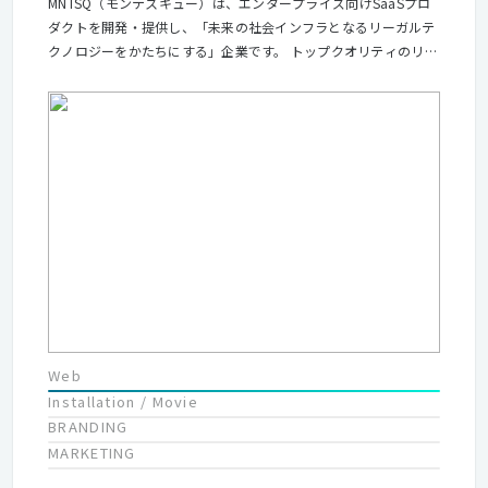
MNTSQ（モンテスキュー）は、エンタープライズ向けSaaSプロ
ダクトを開発・提供し、「未来の社会インフラとなるリーガルテ
クノロジーをかたちにする」企業です。 トップクオリティのリー
ガルナレッジと、自然言語処理・機械学習技術を中心とするテク
ノロジーを融合させ、大企業や法律事務所の契約関連業務を変革
していくことを目指しています。
Web
Installation / Movie
BRANDING
MARKETING