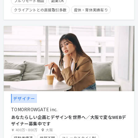
フルリモート相談
副業OK
クライアントとの直接取引多数
産休・育休実績有り
長期休暇有り
時短勤務有り
在宅勤務可
学歴不問
経験者優遇
デザイナー
TOMORROWGATE inc.
あなたらしい企画とデザインを世界へ／大阪で変なWEBデ
ザイナー募集中です
400万
~
800万
大阪
経験者優遇
学歴不問
フレックスタイム制