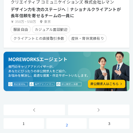
クリエイティブ コミュニケイションズ 株式会社レマン
デザイン力を次のステージへ｜ナショナルクライアントが
長年信頼を寄せるチームの一員に
350万
~
550万
東京
服装自由
カジュアル面談歓迎
クライアントとの直接取引多数
産休・育休実績有り
残業手当有り
時短勤務有り
学歴不問
経験者優遇
1
3
2