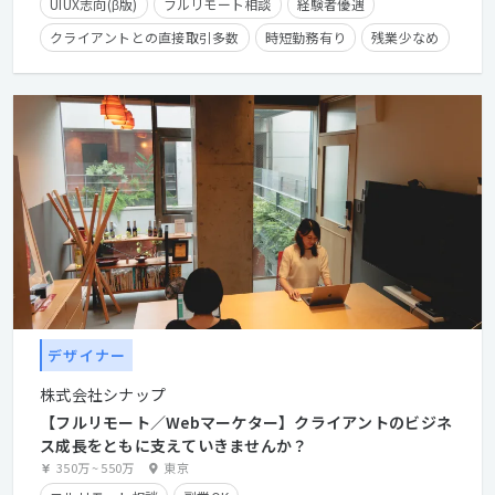
UIUX志向(β版)
フルリモート相談
経験者優遇
クライアントとの直接取引多数
時短勤務有り
残業少なめ
在宅勤務可
デザイナー
株式会社シナップ
【フルリモート／Webマーケター】クライアントのビジネ
ス成長をともに支えていきませんか？
350万
~
550万
東京