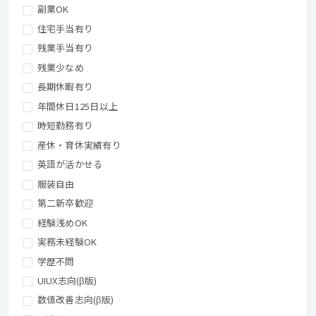
副業OK
住宅手当有り
残業手当有り
残業少なめ
長期休暇有り
年間休日125日以上
時短勤務有り
産休・育休実績有り
英語が活かせる
服装自由
第二新卒歓迎
経験浅めOK
実務未経験OK
学歴不問
UIUX志向(β版)
数値改善志向(β版)