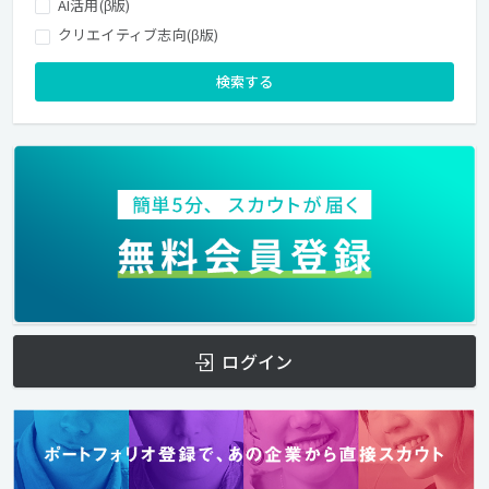
AI活用(β版)
クリエイティブ志向(β版)
検索する
ログイン