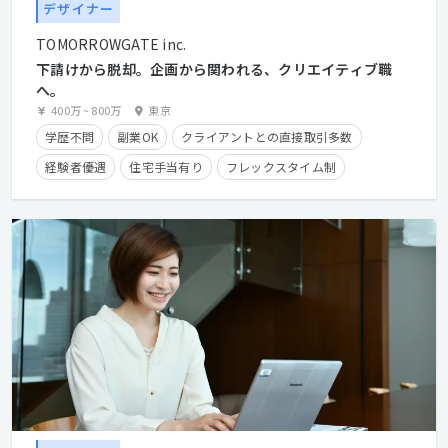
デザイナー
TOMORROWGATE inc.
下請けから脱却。企画から関われる、クリエイティブ職
へ。
400万
~
800万
東京
学歴不問
副業OK
クライアントとの直接取引多数
経験者優遇
住宅手当有り
フレックスタイム制