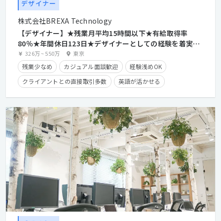
デザイナー
株式会社BREXA Technology
【デザイナー】★残業月平均15時間以下★有給取得率
80％★年間休日123日★デザイナーとしての経験を着実に
積みながらディレクターも目指せます！★充実の教育体制
326万
~
550万
東京
と様々な案件を通して成長可能！
残業少なめ
カジュアル面談歓迎
経験浅めOK
クライアントとの直接取引多数
英語が活かせる
産休・育休実績有り
長期休暇有り
住宅手当有り
残業手当有り
経験者優遇