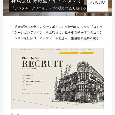
株式会社 博報堂アイ・スタジオ
「デジタル・クリエイティブの主役であり続ける」
生活者が触れる全てのタッチポイントを統合的につなぐ「コミュ
ニケーションデザイン」を主戦場に、世の中を動かすコミュニケ
ーションを仕掛け、アップデートを企み、生活者の感動と驚きを
創ることをミッションに掲げています。 2000年の創業以来培っ
てきた「卓越した表現力」と「最先端の技術力」、博報堂グルー
プ由来の「生活者発想」を武器に、オウンドメディアを中心に、
顧客体験設計とUIデザイン、企画制作、テック活用、システム開
発等、クロスボーダーでデジタルクリエイティブやソリューショ
ンを提供します。
Web