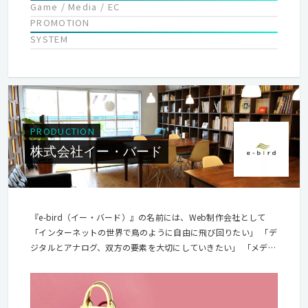
Game / Media / EC
PROMOTION
SYSTEM
PRODUCTION
株式会社イー・バード
『e-bird（イー・バード）』の名前には、Web制作会社として
「インターネットの世界で鳥のように自由に飛び回りたい」 「デ
ジタルとアナログ、双方の要素を大切にしていきたい」 「メディ
アや国など、さまざまな枠を超えたコミュニケーションの架け橋
となりたい」 という意味が込められています。 めまぐるしく発
展するWEB制作業界で果敢にチャレンジをしつつ、心のこもった
温かいWeb制作サービスを提供しつづける存在でありたいと考え