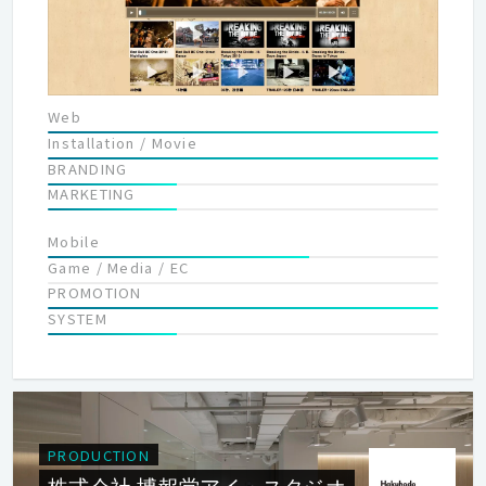
Web
Installation / Movie
BRANDING
MARKETING
Mobile
Game / Media / EC
PROMOTION
SYSTEM
PRODUCTION