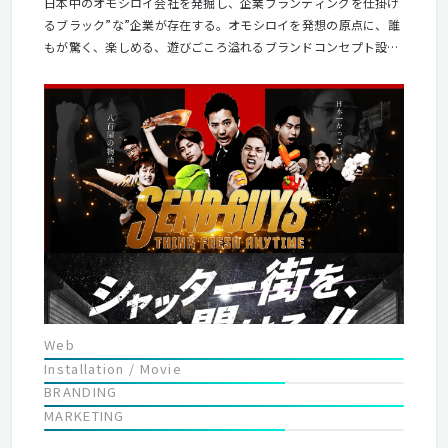
日本中のオモシロイ会社を発掘し、企業ブランディングを仕掛け
るブラック”な”企業が存在する。オモシロイを発想の原点に、誰
もが驚く、楽しめる、遊びごころ溢れるブランドコンセプト設計
が強みの真っ黒な組織だ。 ミッションは「世の中にきっかけを」
顧客に求職者、そして社員。関わるすべてのひとたちが一歩前に
進めるきっかけになる会社づくりを。トゥモローゲートという社
名には会社の存在意義が込められている。誰かが決めた世の中の
常識を真っ黒に塗りつぶそう。
Web
Installation / Movie
BRANDING
MARKETING