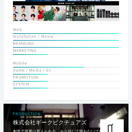
の制作では新しい可能性が求められています。私たちはハイブリ
ッド型プロダクションの強みを生かし、今まで以上に活躍の場を
広げていきます。
Web
Installation / Movie
BRANDING
MARKETING
Mobile
Game / Media / EC
PROMOTION
SYSTEM
PRODUCTION
株式会社ギークピクチュアズ
創造で世界は変えられる。そう信じて疑わないプロフェッショ