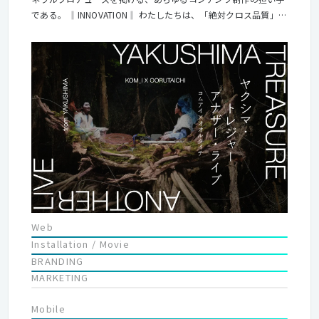
である。 ‖INNOVATION‖ わたしたちは、「絶対クロス品質」を
武器に 世の中にイノベーションを起こす、クリエーティブの起点
である。 ‖TRANSFORMATION‖ わたしたちは、時代の変化（気
分）を敏感に捉え、 柔軟に変化し対応できる制作プロダクション
である。
Web
Installation / Movie
BRANDING
MARKETING
Mobile