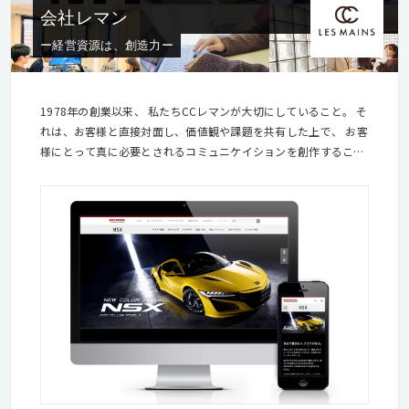
会社レマン
ー経営資源は、創造力ー
1978年の創業以来、 私たちCCレマンが大切にしていること。 そ
れは、お客様と直接対面し、価値観や課題を共有した上で、 お客
様にとって真に必要とされるコミュニケイションを創作するこ
と。 クリエイターの自己満足でも、エゴでもなく、 お客様の笑
顔を原動力とすること。 私たちは、このDNAを引き継ぎ、発展さ
せながら、 つねに時代に応じたコミュニケイション領域に対応
し、 戦略やコンセプトの策定から実際の施策にいたるまで、 ワ
ンストップでご提案・ご提供しております。 【職場環境につい
て】 ■会社の立地 JR渋谷駅から徒歩５分強。JR渋谷駅と地下
鉄表参道駅のほぼ中間地点にあり、 便利でありながら落ち着い
た場所にあります。 ■建物 歴史を重ねたデザインビル。開口
の多い明るい職場です。 ■会社の雰囲気 日々、ナショナルク
ライアント様に、パートナーとして接している会社らしく、 ど
ちらかというと落ち着いています。クライアント様もよく来社し
ます。 対話を重じて仕事をしています。 ■社員の傾向 web