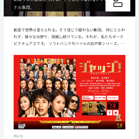
ナル集団。
創造で世界は変えられる。そう信じて疑わない集団。 枠にとらわ
れず、様々な分野で、挑戦し続けている。それが、私たちギーク
ピクチュアズです。 ソフトバンクモバイルの白戸家シリーズ、ト
ヨタマーケティングジャパンのFUN TO DRIVE AGAINRebornシリ
ーズをはじめ、数々の話題のCMを制作し、カンヌ国際広告祭、
ACC CM FESTIVAL、ギャラクシー賞など、世界中で賞を受賞して
きました。 現在では東京と上海、シンガポールにオフィスを構え
世界の様々なクライアントのニーズにも対応しています。 今回募
集するデジタルクリエイション制作部では、弊社制作のCMと連
動した大手企業のスペシャルサイトやキャンペーンサイト、 ま
た、ブランドコンテンツやアプリ開発、各種イベントとの連動、
映画サイトなど、多角的な広告プロデュースを展開しておりま
す。
Web