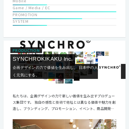
Mobile
Game / Media / EC
PROMOTION
SYSTEM
PRODUCTION
SYNCHROKIKAKU Inc.
企画デザインの力で価値を生み出し、 日本中の人や企業を明る
く元気にする。
私たちは、企画デザインの力で新しい価値を生み出すプロデュー
ス集団です。 独自の感性と技術で他社とは異なる価値や魅力を創
造し、ブランディング、プロモーション、イベント、商品開発、
施設開発等、あらゆるアウトプットに変換して提供することで、
日本中の人や企業（クライアント）を明るく元気にすることを理
念としています。