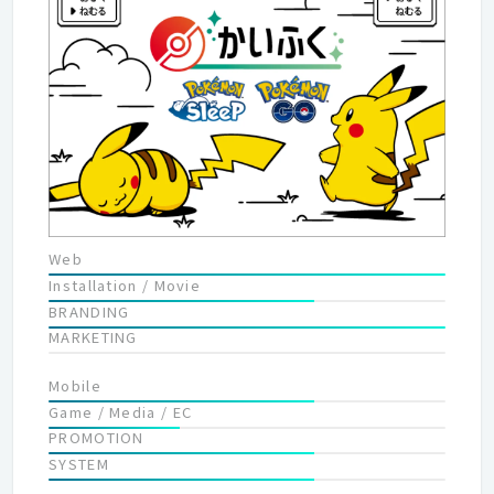
チを目指しています。 「Corporate」や「Company」といった
既存の会社の形態ではない「Collective」という組織を創業期か
ら目指しております。 社内の若手メンバーにとっては、外部のプ
ロフェッショナルなパートナーから刺激や学びを得ることがで
き、少数精鋭の組織ながらも幅広い経験を得ることができる環境
です。 【Fabrica.設立への想い】 クリエイティブアイディアをク
オリティ高く実現する。 クリエイターにより多くの選択肢を。
クリエイターの卵をプロフェッショナルに。 そんな３つの思いを
実現する会社としてファブリカはできました。
Web
Installation / Movie
BRANDING
MARKETING
Mobile
Game / Media / EC
PROMOTION
SYSTEM