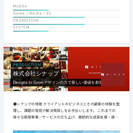
Mobile
Game / Media / EC
PROMOTION
SYSTEM
PRODUCTION
株式会社シナップ
Designs to Grow-デザインの力で新しい価値を創造したい-
●シナップの特徴 クライアントのビジネスとその顧客の体験を整
理し、課題の発見や解決策探しをお手伝いします。 これまでの
様々な新規事業／サービスの立ち上げ、継続的な成長支援・運用
経験をもとに、新たな成長を創り出すことが出来るのも、私たち
の強みです。 クライアントのプロジェクトだけではなく、自分た