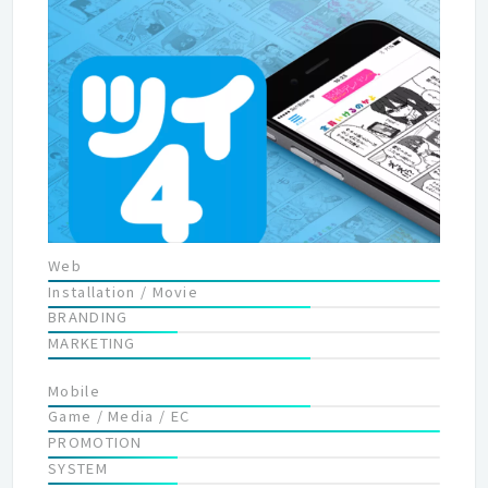
ちの成長のため、社内プロジェクトも活発に行っています！
Webサービスやアプリケーションを成長させるためのナレッジを
収集・調査研究を行う「growth」に、先進的な技術研究を実際
に試行する「R&D」。そこで得た知見は、クライアントに提供す
るサービスに活かされています。 ●大事にしていること 私たち
が大事にしているのは、サービスやビジネスの企画から関われる
関係、そのサービスをともに成長させていく関係です。信頼関係
を築きながら継続的な改善サイクルを回すことで、共に成長して
いきたいと考えています。
Web
Installation / Movie
BRANDING
MARKETING
Mobile
Game / Media / EC
PROMOTION
SYSTEM