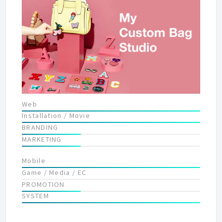
ています。 企業のブランドサイトから、CMSやECのシステム開
発、iPhoneアプリやタブレット型PC向けアプリの開発、映像制
作などWEBコンテンツの制作を、企画から制作、運営までワンス
トップで行っています。 また、最近では海外案件なども多く制作
しています。 WEBサイトをただ作るだけではなく、クライアン
ト様のご要望を丁寧にヒアリングしながら、&quot;本当の課題
&quot;を見極め、&quot;期待を超えるモノ&quot;をご提案して
いきたい。そのためにクリエイティブのクオリティには徹底的に
こだわりたいと考えています。 ものづくりへの熱い想いと向上心
Web
を持った方であれば、非常にやりがいのある面白い仕事に出会え
Installation / Movie
る場所です。
BRANDING
MARKETING
Mobile
Game / Media / EC
PROMOTION
SYSTEM