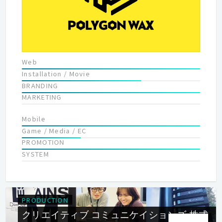
Web
Installation / Movie
BRANDING
MARKETING
Mobile
Game / Media / EC
PROMOTION
SYSTEM
PRODUCTION
クリエイティブ コミュニケイションズ 株式