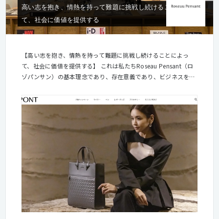
高い志を抱き、情熱を持って難題に挑戦し続けることによっ
て、社会に価値を提供する
【高い志を抱き、情熱を持って難題に挑戦し続けることによっ
て、社会に価値を提供する】 これは私たちRoseau Pensant（ロ
ゾパンサン）の基本理念であり、存在意義であり、ビジネスをす
る上での使命です。 「価値の創造と提供により、"人が行動する
機会"を世界で最も創り出す企業となる」 というビジョンのも
と、企業の成長実現のために、事業戦略・マーケティング戦略・
クリエイティブ戦略の立案から各種オペレーションの実装までワ
ンストップでソリューションを提供しています。