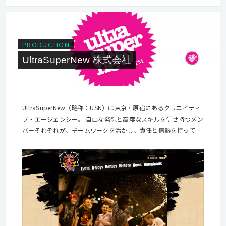
PRODUCTION
UltraSuperNew 株式会社
UltraSuperNew（略称：USN）は東京・原宿にあるクリエイティ
ブ・エージェンシー。 自由な発想と高度なスキルを併せ持つメン
バーそれぞれが、チームワークを活かし、責任と情熱を持って
日々活躍しています。 2007年の誕生以来、変化と競争の激しい
日本市場に新たな視点からインパクトを与えるという使命のも
と、国内向けプロジェクトからグローバルなものまで数多くのグ
ローバル・ブランドに対してデジタルを駆使したクリエイティブ
ソリューションを手がけています。クライアントはレッドブル・
ジャパン株式会社、ハイネケン・キリン株式会社、エレクトロニ
ック・アーツ株式会社など。