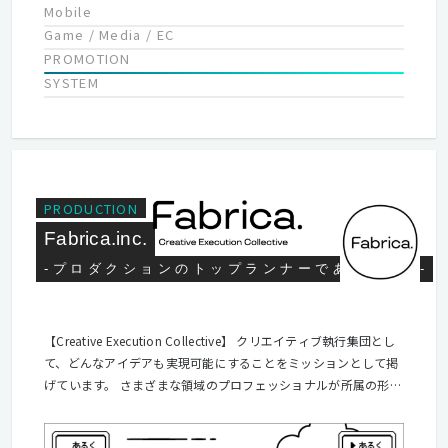
Mobile
Game / Media / EC
PROMOTION
SYSTEM
PRODUCTION
Fabrica.inc.
- プ ロ ダ ク シ ョ ン の ト ッ プ ラ ン ナ ー で あ り 続 け る -
【Creative Execution Collective】 クリエイティブ執行集団とし
て、どんなアイデアも実現可能にすることをミッションとして掲
げています。 さまざまな領域のプロフェッショナルが所属の形態
にとらわれず集まり、個々の巧みなものづくりで協業していくこ
とで、フラットかつフレキシブルなプロダクションの新しいカタ