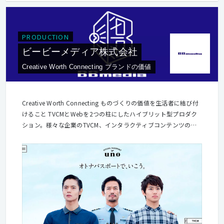
PRODUCTION
ビービーメディア株式会社
Creative Worth Connecting ブランドの価値
Creative Worth Connecting ものづくりの価値を生活者に結び付
けること TVCMとWebを2つの柱にしたハイブリット型プロダク
ション。様々な企業のTVCM、インタラクティブコンテンツの企
画制作が私たちの仕事です。 クライアントは化粧品メーカーをは
じめ、飲料メーカーや菓子メーカー、航空会社など、誰もが知っ
ている有名企業を中心に多岐にわたり、Web部門では、サイトの
企画構築からデザイン・プログラミング・運用に至る全ての工程
を手がけています。 7月に「One BBmedia」を言行一致させるべ
く、ワンフロアのオフィスに移転しました。100人以上の社員た
ちが風通しのよいオフィスでモノづくりに励んでいます。新設さ
れたLABでは、社内のハッカソンをはじめとして様々な実験的な
試みに取り組み、新領域に挑戦しています。 デジタルコンテンツ