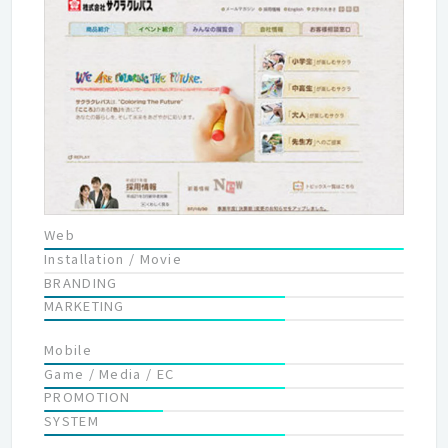
んでいます。（ノイへの期待感が高い案件中心） ・企画設計から
担当できる案件がほとんどです。 ・短納期の案件はあまりありま
せん。 ・企画設計からデザイン、開発まで社内一貫制作を基本と
しています。 ↓ ☆良質な案件をチームワーク良く、こだ
わりを持って取り組めます。 ■働き方について ・スタッフの約7
割が既婚者。ご家庭の事情に合わせた条件で働けます。 ・時間短
縮勤務、フレックスあり。在宅勤務（週１出勤）も実施予定。 ・
離職率は低いほうだと思います。 ・現在のスタッフ平均勤続年数
は約5.5年です。 ↓ ☆自分のペースで働き方を設定できま
す ■給与について ・社員平均年収の向上を経営の重要目標にし
ています。 ・会社の利益はしっかりと賞与還元する方針です。
Web
・2015年の社員平均年収は約530万円（役員除く） ・2015年賞
Installation / Movie
与支給実績はスタッフ平均 約7ヶ月分でした。 ↓ ☆利益
BRANDING
はしっかり還元。好業績だと年収も比例して向上。 スタッフが長
MARKETING
く、気持よく、働いていける環境を用意することで、 属人的な
WEB制作スキルやノウハウも蓄積され、制作クオリティも上が
Mobile
る。 制作クオリティが上がることで、良質な案件引合獲得につな
Game / Media / EC
がる。 そのような良いスパイラルを実現できています。
PROMOTION
SYSTEM