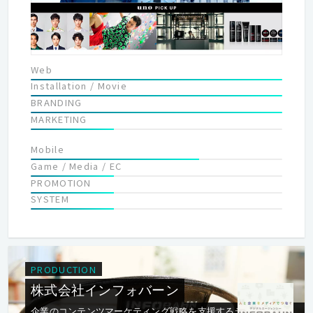
の制作では新しい可能性が求められています。私たちはハイブリ
ッド型プロダクションの強みを生かし、今まで以上に活躍の場を
広げていきます。
Web
Installation / Movie
BRANDING
MARKETING
Mobile
Game / Media / EC
PROMOTION
SYSTEM
PRODUCTION
株式会社インフォバーン
企業のコンテンツマーケティング戦略を支援するデジタルエー