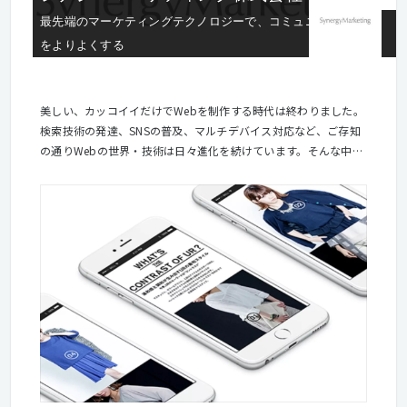
最先端のマーケティングテクノロジーで、コミュニケーション
をよりよくする
美しい、カッコイイだけでWebを制作する時代は終わりました。
検索技術の発達、SNSの普及、マルチデバイス対応など、ご存知
の通りWebの世界・技術は日々進化を続けています。そんな中で
注目されているのは、「インバウンドマーケティング」や「ビッ
クデータ」など、”顧客や消費者をいかに知り、適切な情報提供
を行うか”ということです。 当社が提供するクラウド型CRM（顧
客管理）システムは、お客様の顧客データを安心・安全にお預か
りすることはもちろん、顧客とコミュニケーションを取るための
プラットフォームとしてご利用いただいています。蓄積された顧
客データを活用し、お客様の本質的な課題を抽出・戦略提案を行
なえることが当社の強みです。 お預かりしている顧客データや長
年培ってきたCRMに関するノウハウ、2011年から本格的に進め
ている顧客インサイトの研究開発といった当社ならではの強みを
活かし、これからのWebの在り方を追及していきませんか。