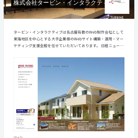
株式会社タービン・インタラクティブ
タービン・インタラクティブは名古屋有数のWeb制作会社として
東海地区を中心とする大手企業様のWebサイト構築・運用・マー
ケティング支援全般を任せていただいております。 日経ニューオ
フィス賞受賞し、働きやすいクリエイティブな会社として認定さ
れました。社内にはカフェ、バーカウンターなどリフレッシュス
ペースを設置。チームワークが多いWeb制作会社ならではのコミ
ュニケーション活性化に大活躍しています。 また、スタッフの疲
れやストレスを軽減させ、集中力を高めるために、オフィス内で
マッサージが受けられるユニークなリラクゼーションサービスを
導入するなど、働き心地を日々研究しています。 働き心地を大切
に、家族的で安心して長く働ける、新しいWeb会社を目指してい
ます。
Web