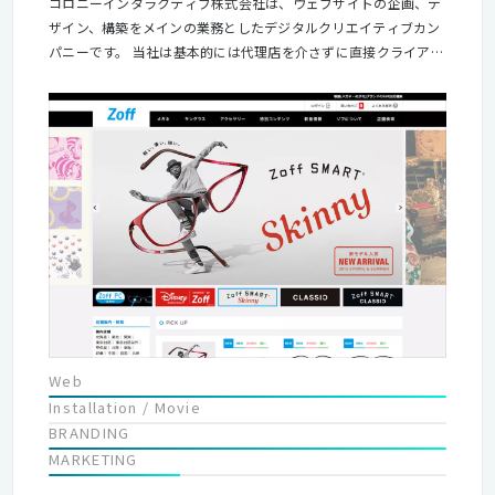
コロニーインタラクティブ株式会社は、ウェブサイトの企画、デ
ザイン、構築をメインの業務としたデジタルクリエイティブカン
パニーです。 当社は基本的には代理店を介さずに直接クライアン
トとやり取りを行います。クライアントからのリクエストを待つ
だけではなく積極的に提案も行い、クライアントの希望を実現し
ていきます。 クライアントはファッション、インテリア、ライフ
スタイル系のナショナルクライアントが多く、使いやすく、見た
目にも美しく…と常に高いクオリティを求められます。 そんな中
で私たちは、デザインやテクノロジーを最大限に使い「心地よ
く、毎日見たくなるサイト」を実現しています。 会社は自主性の
高いメンバーが多い環境です。 ナレッジを共有しチームで仕事を
する意味を理解して、業務範囲を自分で決めずに様々な部分でプ
ロジェクトや会社に貢献しようとする姿勢の方を歓迎します。
Web
Installation / Movie
BRANDING
MARKETING