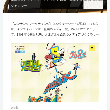
ジェンシー
「コンテンツマーケティング」というキーワードが注目されるな
か、インフォバーンは「企業のメディア化」のパイオニアとし
て、1998年の創業以来、さまざまな企業のメディアづくりやサイ
ト制作に携わってきました。 現在でも、大手化粧品メーカーや世
界的IT企業など、名だたるクライアントのオウンドメディア制作
やwebサイト制作に従事。グループ会社であるメディアジーンが
運営する「ギズモード・ジャパン」などと連携をとりながら、企
業のメッセージをユーザー視点で発信しています。 いま、生活者
の周りはモノやサービスであふれ、それらの利用シーンや組み合
わせも多様化し、生活者は自身のライフスタイルに合わせてモノ
や情報を自ら選択する時代です。そうしたなかで、企業が良いブ
ランドを生み出しても、その魅力を伝えることは容易ではありま
せん。 私たちは、コンテンツマーケティングのパイオニアとし
て、ユーザー視点を軸に「伝えたいメッセージ」を「伝わるコン
テンツ」に変換し、ユーザーに届けてきました。プロダクトやサ
ービス開発においても、私たちがこれまで蓄積してきたノウハウ
Web
を十分に生かしサポートできると考えています。 さらに、メディ