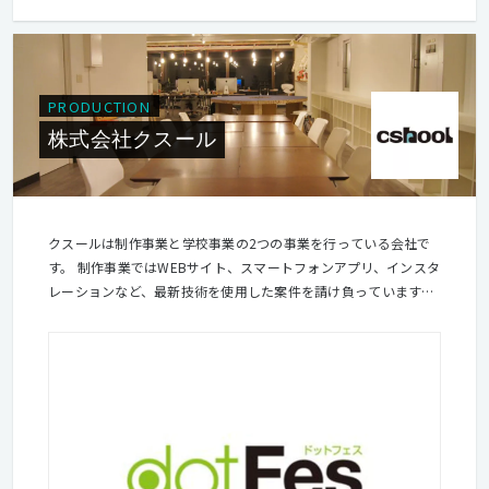
PRODUCTION
株式会社クスール
クスールは制作事業と学校事業の2つの事業を行っている会社で
す。 制作事業ではWEBサイト、スマートフォンアプリ、インスタ
レーションなど、最新技術を使用した案件を請け負っています。
学校事業では制作を通じて身につけた技術を受講者のみなさんに
伝えます。社員みんなが制作者であり、講師でもある会社です。
またdotFesなどのイベントを行い、制作者の交流の場を提供して
います。 「作る」「学ぶ」「つながる」といった3つのことを同
時に行うことで、 制作者が楽しみ、切磋琢磨できる場所を提供し
ていきたいと思っています。