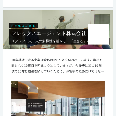
PRODUCTION
フレックスエージェント株式会社
スタッフ一人一人の多様性を活かし、『生きる』を豊かにする
10年継続できる企業は全体の6％とよくいわれています。弊社も
間もなく10期目を迎えようとしていますが、今後更に次の10年
次の10年と成長を続けていくために、お客様のためだけではなく
社会のために必要とされる企業にならなくてはならないと考えて
います。 今までの日本はより経済的に豊かになるために国民全員
が頑張ってきました。その結果、豊かさの一つの指標であるＧＮ
Ｐは世界有数の国となりました。しかし、これからの日本は人口
も減少し、高齢化が進んでいく中、単なる経済的な豊かさだけを
求めていく時代ではなくなってくるに違いありません。更には東
日本大震災などを経て、日本、そして日本人は大きく価値観を変