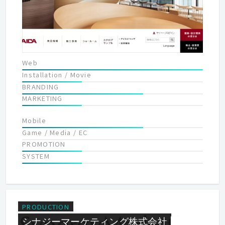
化させようとしていく過渡期だと私たちは考えています。 その価
値観の変化とはＧＮＰ（経済的な豊かさ）からＧＮＨ（幸せと感
じる豊かさ）へ求めるものが変わってきたということではないで
しょうか？弊社グループのビジョンである「生きるを豊かに」と
いう考え方はこういった考えに基づいています。そして、それこ
そがフレックスエージェントグループがなすべきミッションであ
Web
り成長する原動力なのです。
Installation / Movie
BRANDING
MARKETING
Mobile
Game / Media / EC
PROMOTION
SYSTEM
PRODUCTION
シナジーマーケティング株式会社