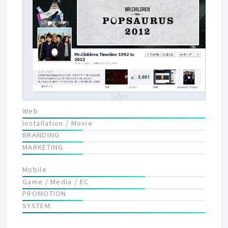
Web
Installation / Movie
BRANDING
MARKETING
Mobile
Game / Media / EC
PROMOTION
SYSTEM