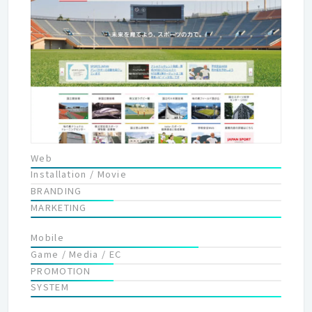
びいただけているか。それは、インフォネットが、お客様の課題
を解決するに値する高い技術力を有しているから、そして、全行
程を社内で完結させられる、ワンストップサービスだからだと考
えています。 それぞれの専門分野の専任スタッフが、自身の役割
のパフォーマンスを最大限に発揮しながらチームとして協力し合
える、そんな環境も整っています。高い技術力とプロ集団のチー
ムワーク。だからこそ、お客様の求めるサービスを提供でき、ご
満足頂けています。 お客様へ最高のものを提供する。そのため
に、社員が自身の力を最大限に発揮できる働きやすい会社であり
続けること。それが、インフォネットのスタイルです。
Web
Installation / Movie
BRANDING
MARKETING
Mobile
Game / Media / EC
PROMOTION
SYSTEM