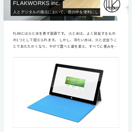
FLAKWORKS inc.
人とデジタルの接点において、世の中を便利にしていく。
FLAKとは火と水を表す造語です。 火と水は、よく背反するもの
の1つとして捉えられます。 しかし、冷たい水は、火と出会うこ
とであたたかくなり、やがて雲へと姿を変え、すべてに恵みをも
たらす雨となります。僕たちのまわりの背反する事柄も同じく、
ポジティブに向きあい重なったとき、とても素晴らしいものにな
るはず。 それは、さまざまな不条理を超え、難しいのにやさしく
て、大変だけど楽しくてしょうがない。この世界で、そんなワク
ワクするものをつくり続けたい。そしてそれが、すこしでも世の
中の為になれば、とても素晴らしくて、うれしい。僕たち
FLAKWORKSの存在する理由なんていうと、ちょっと大げさです
が、そういうことなんです。