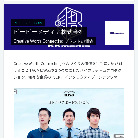
PRODUCTION
ビービーメディア株式会社
Creative Worth Connecting ブランドの価値
Creative Worth Connecting ものづくりの価値を生活者に結び付
けること TVCMとWebを2つの柱にしたハイブリット型プロダク
ション。様々な企業のTVCM、インタラクティブコンテンツの企
画制作が私たちの仕事です。 クライアントは化粧品メーカーをは
じめ、飲料メーカーや菓子メーカー、航空会社など、誰もが知っ
ている有名企業を中心に多岐にわたり、Web部門では、サイトの
企画構築からデザイン・プログラミング・運用に至る全ての工程
を手がけています。 7月に「One BBmedia」を言行一致させるべ
く、ワンフロアのオフィスに移転しました。100人以上の社員た
ちが風通しのよいオフィスでモノづくりに励んでいます。新設さ
れたLABでは、社内のハッカソンをはじめとして様々な実験的な
試みに取り組み、新領域に挑戦しています。 デジタルコンテンツ