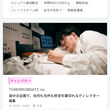
カジュアル面談歓迎
年間休日125日以上
服装自由
フレックスタイム制
住宅手当有り
経験者優遇
ディレクター
TOMORROWGATE inc.
自分の企画で、社内も社外も想定を裏切れるディレクター
募集
400万
~
800万
大阪