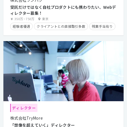
受託だけではなく自社プロダクトにも携わりたい、Webデ
ィレクター募集！
350万
~
750万
東京
経験者優遇
クライアントとの直接取引多数
残業手当有り
ディレクター
株式会社TryMore
「想像を超えていく」ディレクター