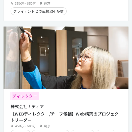
350万
~
650万
東京
クライアントとの直接取引多数
ディレクター
株式会社ナディア
【WEBディレクター/チーフ候補】Web構築のプロジェク
トリーダー
458万
~
600万
東京