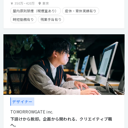
350万
~
420万
東京
屋内原則禁煙（喫煙室あり）
産休・育休実績有り
時短勤務有り
残業手当有り
デザイナー
TOMORROWGATE inc.
下請けから脱却。企画から関われる、クリエイティブ職
へ。