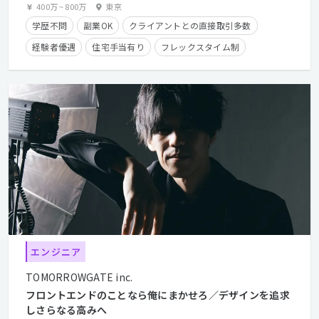
400万
~
800万
東京
学歴不問
副業OK
クライアントとの直接取引多数
経験者優遇
住宅手当有り
フレックスタイム制
エンジニア
TOMORROWGATE inc.
フロントエンドのことなら俺にまかせろ／デザインを追求
しさらなる高みへ