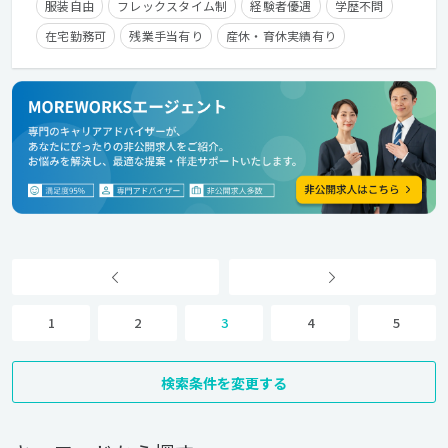
服装自由
フレックスタイム制
経験者優遇
学歴不問
在宅勤務可
残業手当有り
産休・育休実績有り
クライアントとの直接取引多数
1
2
3
4
5
検索条件を変更する