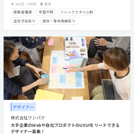
360万
~
550万
東京
経験者優遇
学歴不問
フレックスタイム制
住宅手当有り
産休・育休実績有り
デザイナー
株式会社ワンパク
大手企業のWebや自社プロダクトのUXUIをリードできる
デザイナー募集！