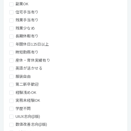
副業OK
住宅手当有り
残業手当有り
残業少なめ
長期休暇有り
年間休日125日以上
時短勤務有り
産休・育休実績有り
英語が活かせる
服装自由
第二新卒歓迎
経験浅めOK
実務未経験OK
学歴不問
UIUX志向(β版)
数値改善志向(β版)