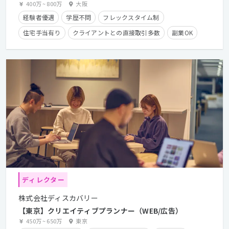
400万
~
800万
大阪
経験者優遇
学歴不問
フレックスタイム制
住宅手当有り
クライアントとの直接取引多数
副業OK
ディレクター
株式会社ディスカバリー
【東京】クリエイティブプランナー（WEB/広告）
450万
~
650万
東京