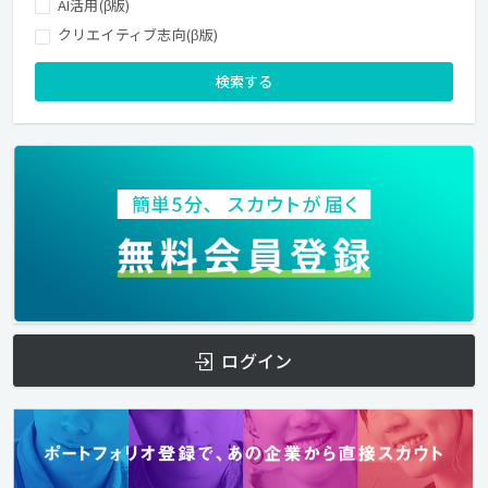
AI活用(β版)
クリエイティブ志向(β版)
検索する
ログイン