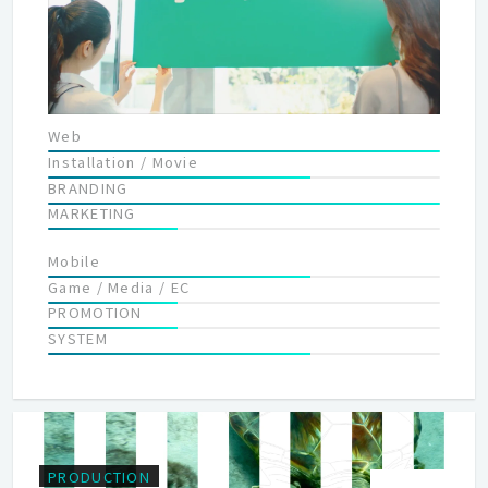
素で構成されてしまっては、 相手のことを想って相手の気持ちを
理解して頑張って対応したとしても ご依頼頂いている方々に喜ん
でいただけるわけはありません。 今できることで自分のできるこ
とで精一杯の努力と ご依頼頂いている方々へのまっすぐな想いが
伝わるように、 日々仕事・日常に対する考え方をプラスの方向に
持って、 ご依頼頂いている方々に喜んでいただけるようなプラス
Web
の要素で構成された制作物で、 感謝の気持ちと仕事の結果を残し
Installation / Movie
て行けるように、 高い熱意と能力を持ちかつそれを継続していく
BRANDING
姿勢を忘れず取り組み その人生の結果がどうなっていくのかを、
MARKETING
自分たち自身で体現していきましょう。
Mobile
Game / Media / EC
PROMOTION
SYSTEM
PRODUCTION