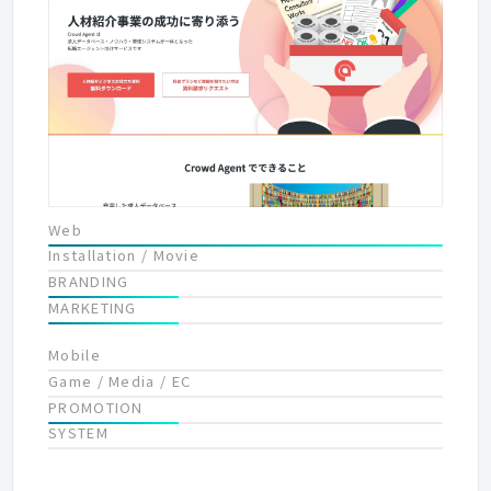
らく面白さをgroovesは追求していきます。 これまでの人々は、
労働に合わせて人生を選んできましたが、これからの人々は、人
生とともに「はたらく」を選んでいく時代です。そんな社会を実
現するために、私たちは、はたらく場を進化させ、インターネッ
トを通じて必要な人に届けていきます。 人々が、WorkTech とい
う、はたらく全ての人のためのテクノロジーの恩恵を受け、生き
生きとはたらける場を増やし、はたらく場が進化すれば、人はも
っとはたらくことを楽しめるはずです。 日本の「はたらく」に、
選択肢と創造性をもたらした数だけ、私たちの人生は豊かにな
Web
り、今の子どもたち、未来の大人たちに、「はたらく」をもっと
Installation / Movie
楽しむ価値観を残していきたい、それがgroovesが実現しようと
BRANDING
している未来です。
MARKETING
Mobile
Game / Media / EC
PROMOTION
SYSTEM