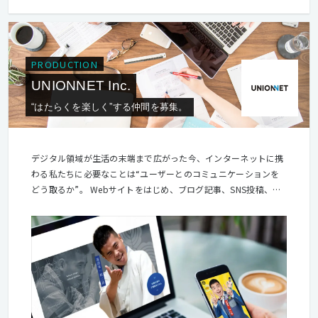
PRODUCTION
UNIONNET Inc.
“はたらくを楽しく”する仲間を募集。
デジタル領域が生活の末端まで広がった今、インターネットに携
わる私たちに必要なことは“ユーザーとのコミュニケーションを
どう取るか”。 Webサイトをはじめ、ブログ記事、SNS投稿、レ
ビュー・口コミなど、企業にとっての「コンテンツ」は、複合的
に企業価値を最大化するもので無くてはなりません。 私たち
は、企業のバックエンドとしてデジタル領域のコミュニケーショ
ンをアシストすることをミッションに掲げています。 “笑顔溢れ
る世界”と“明るい未来”をつくる。 社会にひとつでも多くのワク
ワクを届けることで、一緒に働く仲間と喜びを分かち合いなが
ら、未来につながるバリューコンテンツを創出していきたいと考
えています。