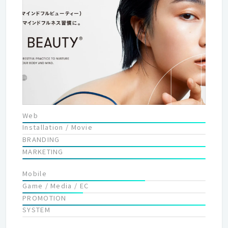
ントのストーリーやメッセージにより重きをおいています。 ただ
カッコいい、オシャレなサイトはセンスがある人なら誰でも作れ
ます。 しかし、なぜこの商品を売り出したいのか、最終的に企業
の将来どこに向かっているのかといった、クライアントの真のニ
ーズは、デザインを行うクリエイターが対話をしなければ発見す
ることができません。 そのため弊社ではクリエイターが自らがク
ライアントの個性を活かせるよう話し合い、ブランディングから
サイトの設計、サイトリリース後のフォローまでワンストップで
行います。 幸運なことに、こうした取り組みをクライアントに評
価してもらい、多くの紹介などから現在も弊社は成長を続けてい
Web
ます。 そして現在弊社は次のステージに突入するため、リスター
Installation / Movie
トを切り組織の再編成を行っています。 これまでクライアントと
BRANDING
作り上げてきた実績、信頼を大切にし、新たに出会えたクライア
MARKETING
ントをフォローする体制を作らなければなりません。 そして、常
にクライアントファーストで適切なソリューションを提供できる
Mobile
クリエイター集団であり続けることが、アナイスカンパニー最大
Game / Media / EC
のミッションであると同時に在るべき形です。
PROMOTION
SYSTEM