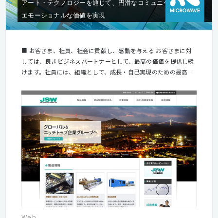
アート・テクノロジーを通じて、円滑なコミュニケーションと
エモーショナルな価値を実現
■ お客さま、社員、社会に貢献し、感動を与える お客さまに対
しては、良きビジネスパートナーとして、最高の価値を提供し続
けます。社員には、組織として、成長・自己実現のための最高の
場を提供し続けます。これらの価値提供を積み重ねることによ
り、社会に対して貢献し続けます。 ■ 戦略・アート・テクノロ
ジーを通じ、経済発展と豊かな社会づくりに貢献する 私たちは、
「戦略」、「アート」、「テクノロジー」の分野で、お客さまの
抱える経営課題を解決するプロフェッショナルファームです。こ
の3つの分野のバランスを常に保つことで、良いサービスがご提
供できると考えております。故事では「三本の矢は折れない」と
言います。それぞれの「矢」の品質を常に研ぎ澄まし、高付加価
値なサービスを提供し、豊かな社会作りに貢献いたします。 ■
創造力とチームワークを最大限に発揮する企業風土をつくる 企業
とは、個の集まりです。マイクロウェーブの全てのスタッフが、
柔軟な発想のもとで、それぞれの個性と創造力を発揮し、チーム
ワークを活かしながら、仕事に取り組みます。マイクロウェーブ
Web