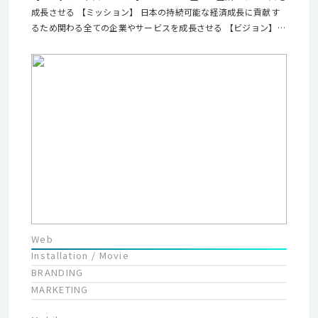
成長させる 【ミッション】 ⽇本の持続可能な経済成⻑に貢献す
るため関わる全ての企業やサービスを成⻑させる 【ビジョン】
本質をつかむ創造を 期待を超える共創を 【バリュー】 ・真面
目に柔軟に ・助け合い高め合う ・変化の主体者となる
Web
Installation / Movie
BRANDING
MARKETING