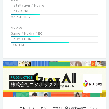
はそれを実現できる組織づくりをめざし、組織としての意味を持
Installation / Movie
ち続けていきたいと考えています。今だからできること、これか
BRANDING
らやりたいこと。ビジョンのために夢を共有できる仲間づくり。
MARKETING
組織でなくてはできないことそれが私たち組織の考えです。
Mobile
Game / Media / EC
PROMOTION
SYSTEM
PRODUCTION
株式会社ニジボックス
【コーポレートスローガン】 Grow all 全ての企業のサービスを