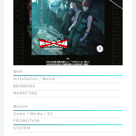
んな世代にとっても、エンターテイメントの楽しさや必要性は変
わらないと思います。 “この楽しさを伝えたい”、“笑顔や勇気を
渡したい”という気持ちを持ち、 人々のライフスタイルが変わっ
ても様々なツールや手法を通じて エンターテイメントを伝えてい
くことが私達の使命です。
Web
Installation / Movie
BRANDING
MARKETING
Mobile
Game / Media / EC
PROMOTION
SYSTEM