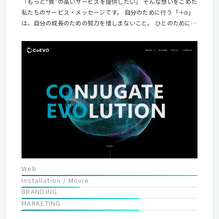
「もっと“質”の高いサービスを提供したい」 そんな想いをこめた
私たちのサービス・メッセージです。 自分のために行う「＋α」
は、自分の成長のための努力を惜しまないこと。 ひとのために行
う「＋α」は、お客様やパートナーはもちろん、 仲間や家族へ気
持ちを行動や言葉にして伝えていくこと。 そして、私たちフライ
ング・ハイ・ワークスがより有益な「社会の＋α」になること。
日々、一歩一歩を踏みしめるように、自分たちも成長していきた
い。 社会に貢献していく私たちの強い意志をロゴマークにこめて
表現しています。
Web
Installation / Movie
BRANDING
MARKETING