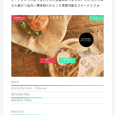
少人数かつ社内一貫体制だからこそ実現可能なスピードとクォリ
ティを重視し、 社員一人ひとりが常にクライアントの期待を超え
る結果を生み出すために 努力しながら完全オリジナルのサイトを
作り上げています。 モットーは“グラフネットワークだからでき
るデザイン”にこだわること。 今後もわたしたちの強みを活かし
た仕事をして行きたいと考えています。 またわたしたちは、 モ
ノ作りに関わる人が、長い期間安心して仕事を続けられる環境を
作っていくことを目標としています。 1つの案件につき1名のデ
ザイナーが担当するのが基本。 クライアントとのコミュニケーシ
ョンも各制作担当者が行うので、 評価もダイレクトに伝わってき
ます。さらに組織として明確な役割分担がないので、 本人次第で
スキルの幅を広げていける環境です。 グラフネットワークは、腰
を据えてモノ作りの仕事に取り組みたいと考えている方にとって
居心地のいい場所です。 ここでわたしたちと一緒に、わたしたち
Web
にしかできないモノ作りに取り組んでいきませんか。
Installation / Movie
BRANDING
MARKETING
Mobile