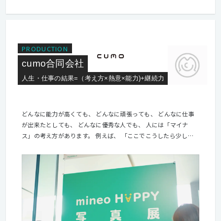
PRODUCTION
cumo合同会社
人生・仕事の結果=（考え方×熱意×能力)+継続力
どんなに能力が高くても、 どんなに頑張っても、 どんなに仕事
が出来たとしても、 どんなに優秀な人でも、 人には「マイナ
ス」の考え方があります。 例えば、 「ここでこうしたら少し楽
にできるのではないか？」 「ここはみんなわかるだろうから端折
ってしまおう」 「ほかの人がやるだろうからまあいいか」 「誰
も見てないからまあいいや」 「自分たちが良ければそれでいい
や」 「利用できるものは利用してやろう」 「これだけの金額し
かもらってないからこれくらいの対応で当然だ」 など、このよう
なマイナスの考え方から生まれた要素で 構成された仕事の結果は
マイナスの方向に向かいます。 制作するもの自体がマイナスの要