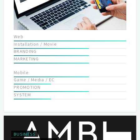
Web
Installation / Movie
BRANDING
MARKETING
Mobile
Game / Media / EC
PROMOTION
SYSTEM
BUSINESS