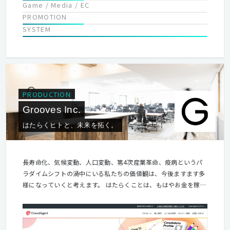
Game / Media / EC
PROMOTION
SYSTEM
PRODUCTION
Grooves Inc.
はたらくヒトと、未来を拓く。
長寿命化、気候変動、人口変動、第4次産業革命、疫病というパ
ラダイムシフトの渦中にいる私たちの価値観は、今後ますます多
様になっていくと考えます。 はたらくことは、もはやお金を稼ぐ
ためだけの労働ではなく、もっと楽しく、もっとクリエイティブ
なものであるはずです。 そのクリエイティブさを生み出すのが、
新しい仲間、新しい体験、新しい価値観との出会い。 様々な経験
を通じて、システムやAIが成し得ることが出来ない、ヒトがはた