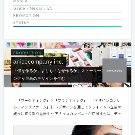
Mobile
Game / Media / EC
PROMOTION
SYSTEM
PRODUCTION
anicecompany inc.
「何を作るか」よりも「なぜ作るか」ストーリーとブランディ
ングが最高のデザインを生む
【「マーケティング」×「ブランディング」＝「デザインコンサ
ルティングファーム」】 ～デザインを通してクライアント企業の
成長に寄り添う重要性～ アナイスカンパニーが目指す先は、デザ
インを通してクライアント企業と共に成長を遂げることです。 デ
ザイン制作において「何を作るか」はもちろん重要ですが、弊社
では「なぜ作るか」といった、ユーザーが目に触れないクライア