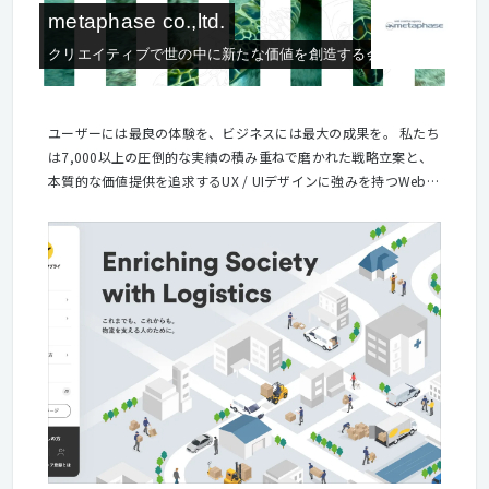
metaphase co.,ltd.
クリエイティブで世の中に新たな価値を創造する会社。
ユーザーには最良の体験を、ビジネスには最大の成果を。 私たち
は7,000以上の圧倒的な実績の積み重ねで磨かれた戦略立案と、
本質的な価値提供を追求するUX / UIデザインに強みを持つWeb制
作会社です。 私たちの強みを活かしたデザインの共創プロセスを
通じて、 ユーザーには最良の体験を提供し、 お客様のビジネス
には最大の成果を導くためのご支援をします。 「デザイン」とは
理解すること 私たちは常に「デザインとは何か」という問いを大
切にしています。私たちの考えるデザインの役割とは、ユーザー
に対して企業の提供するサービスやプロダクトの本質的な価値を
見出し、伝えることにあります。 そのため、お客様のビジネスへ
の深い理解が最も重要だと考えています。