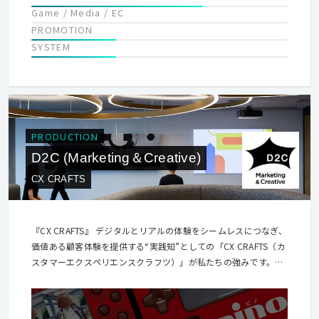
Game / Media / EC
PROMOTION
SYSTEM
PRODUCTION
D2C (Marketing＆Creative)
CX CRAFTS
『CX CRAFTS』 デジタルとリアルの体験をシームレスにつなぎ、
価値ある顧客体験を提供する“実践知”としての「CX CRAFTS（カ
スタマーエクスペリエンスクラフツ）」が私たちの強みです。統
合的なマーケティング・コミュニケーション戦略を、長年培って
きたクラフトマンシップでクリエイティブへ昇華し、お客様のク
リエイティブパートナーとしてビジネス課題に共感をもって伴走