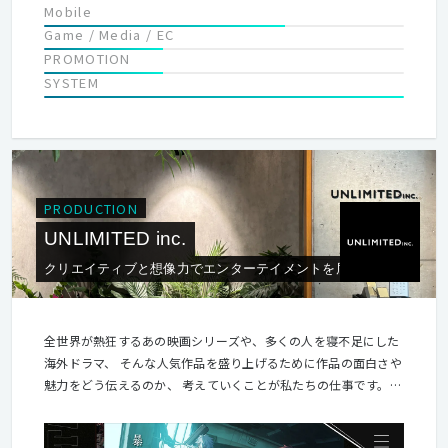
Mobile
Game / Media / EC
PROMOTION
SYSTEM
PRODUCTION
UNLIMITED inc.
クリエイティブと想像力でエンターテイメントを届けます。
全世界が熱狂するあの映画シリーズや、多くの人を寝不足にした
海外ドラマ、 そんな人気作品を盛り上げるために作品の面白さや
魅力をどう伝えるのか、 考えていくことが私たちの仕事です。
自分自身が「面白い」「ワクワクする」とのめり込んでしまう醍
醐味が、 当社の仕事にはあふれています。 どんな時代でも、そ