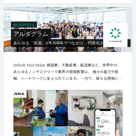
BUSINESS
アルダグラム
あらゆる「現場」がKANNAでつながり、円滑化された世界へ。
Unlock Your Value. 建設業、不動産業、製造業など、世界中の、
あらゆるノンデスクワーク業界の現場管理は、 個々の能力や経
験、ハードワークに支えられています。 一方で、様々な現場にお
いて、まだまだ非効率的な仕組みが多く存在するのも事実。 私た
ちは、テクノロジーの力で、持続可能かつ生産性の高いプラット
フォームを共に創り、 古いシステムにしばられている現場で働く
すべての人々本来の能力を解き放ちます。 現場の優れた技術や経
験が、最大限に活かされた社会へ。 業界を越え、国境を越え、仕
組みを共に変えることで、 世界中の現場の価値ある能力を、アン
ロックしよう。