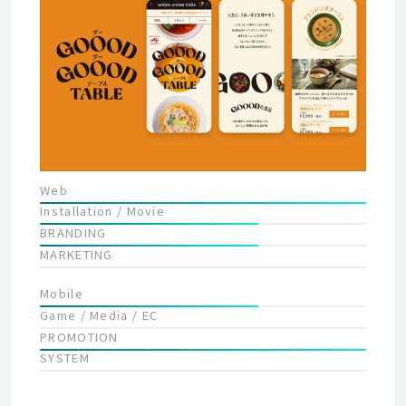
いる為、時に新しいことにチャレンジしたり、インターフェース
デザインを研究したり、事例の研究をしたりと様々なところから
アプローチする必要があると考えています。 私たちが考えるアイ
デアやノウハウが形を作り、デジタルクリエイティブがさまざま
な企業や地域、団体に必要とされ、課題解決する。そんな未来を
作っていきたいと思っています。 また、近年新しいことにもチャ
レンジしていておりクライアントワークのみでなく、自社プロジ
ェクトの開発も増えてきております。 様々な領域にチャレンジ
し、プロトタイプ型の提案にも積極的に取り組んでいます。
Web
Installation / Movie
BRANDING
MARKETING
Mobile
Game / Media / EC
PROMOTION
SYSTEM