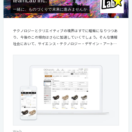
teamLab Inc.
一緒に、ものづくりで未来に進みませんか
テクノロジーとクリエイティブの境界はすでに曖昧になりつつあ
り、今後のこの傾向はさらに加速していくでしょう。そんな情報
社会において、サイエンス・テクノロジー・デザイン・アートな
どの境界を曖昧にしながら、『実験と革新』をテーマにものを創
ることによって、もしくは、創るプロセスを通して、ものごとの
ソリューションを提供します。 チームラボでは、さまざまな専門
分野をもつ幅広いメンバーが力を出し合うことで、一人ではつく
ることのできないものをつくってきました。 誰にでも、得意なこ
とや苦手なことがありますが、苦手なことを克服するより、得意
なことを最大限に生かして協力するほうが新しく、クオリティの
高い作品を生み出せると、私達は考えています。 あなたの得意分
野や経験を、是非チームラボで活かしませんか？ 【クリエイティ
ブな発想を生み出すオフィスの秘密】 チームラボは、エンジニ
ア、デザイナー、カタリストなど、様々な分野の専門家が集まっ
ています。ひとつの作品を作り上げるには、オフィス全体でコミ
ュニケーションが起こることが大切だと考えています。職能の垣
Web