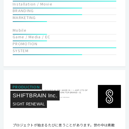
Installation / Movie
う新しい体験を生み出し続けます。 ソニックジャムについてのデ
BRANDING
ータや社員インタビューが見られる動画はこちら。 弊社採用に興
MARKETING
味がある方は必見です！ https://www.youtube.com/watch?
v=YycAgpnhixo
Mobile
Game / Media / EC
PROMOTION
SYSTEM
PRODUCTION
SHIFTBRAIN Inc.
SIGHT RENEWAL
プロジェクトが始まるたびに思うことがあります。世の中は素敵