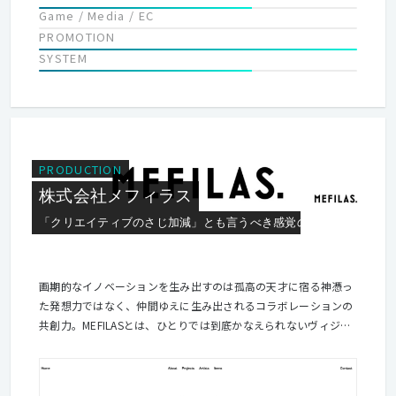
Game / Media / EC
PROMOTION
SYSTEM
PRODUCTION
株式会社メフィラス
「クリエイティブのさじ加減」とも言うべき感覚の体験訴求
画期的なイノベーションを生み出すのは孤高の天才に宿る神憑っ
た発想力ではなく、仲間ゆえに生み出されるコラボレーションの
共創力。MEFILASとは、ひとりでは到底かなえられないヴィジョ
ンを共有する場でありシステムです。 私たちが抱えるクライアン
トは日本を代表する大手企業が多く、常に高い志向を持ち続け、
クライアント・エンドユーザーに本当に必要なもの、期待を超え