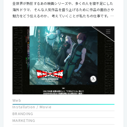
全世界が熱狂するあの映画シリーズや、多くの人を寝不足にした
海外ドラマ、 そんな人気作品を盛り上げるために作品の面白さや
魅力をどう伝えるのか、 考えていくことが私たちの仕事です。
自分自身が「面白い」「ワクワクする」とのめり込んでしまう醍
醐味が、 当社の仕事にはあふれています。 どんな時代でも、そ
んな世代にとっても、エンターテイメントの楽しさや必要性は変
わらないと思います。 “この楽しさを伝えたい”、“笑顔や勇気を
渡したい”という気持ちを持ち、 人々のライフスタイルが変わっ
ても様々なツールや手法を通じて エンターテイメントを伝えてい
くことが私達の使命です。
Web
Installation / Movie
BRANDING
MARKETING