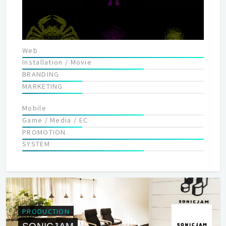
きる人。自分の可能性を決めつけることなく、様々なプロジェク
トにやってみる！精神で、楽しんでチャレンジする人。 そして、
つくることが好きで、好きで、大好きで、たまらないあなたへ。
最高のスキルが発揮できる環境をお約束します。 私たちとタッグ
Web
を組み、みんながワクワクできるクリエイションを生みだしまし
Installation / Movie
ょう。
BRANDING
MARKETING
Mobile
Game / Media / EC
PROMOTION
SYSTEM
PRODUCTION