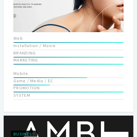
ーズは、デザインを行うクリエイターが対話をしなければ発見す
ることができません。 そのため弊社ではクリエイターが自らがク
ライアントの個性を活かせるよう話し合い、ブランディングから
サイトの設計、サイトリリース後のフォローまでワンストップで
行います。 幸運なことに、こうした取り組みをクライアントに評
価してもらい、多くの紹介などから現在も弊社は成長を続けてい
Web
ます。 そして現在弊社は次のステージに突入するため、リスター
Installation / Movie
トを切り組織の再編成を行っています。 これまでクライアントと
BRANDING
作り上げてきた実績、信頼を大切にし、新たに出会えたクライア
MARKETING
ントをフォローする体制を作らなければなりません。 そして、常
にクライアントファーストで適切なソリューションを提供できる
Mobile
クリエイター集団であり続けることが、アナイスカンパニー最大
Game / Media / EC
のミッションであると同時に在るべき形です。
PROMOTION
SYSTEM
BUSINESS