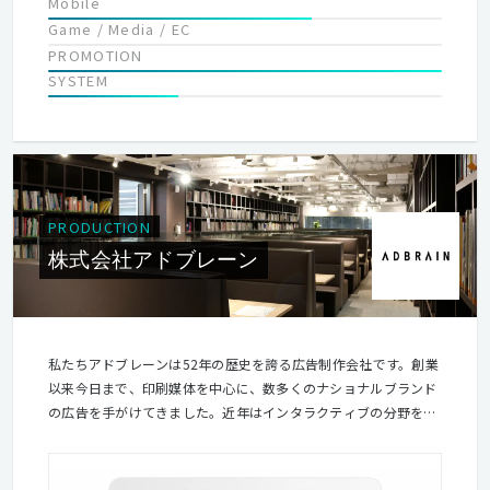
Mobile
Game / Media / EC
PROMOTION
SYSTEM
PRODUCTION
株式会社アドブレーン
私たちアドブレーンは52年の歴史を誇る広告制作会社です。創業
以来今日まで、印刷媒体を中心に、数多くのナショナルブランド
の広告を手がけてきました。近年はインタラクティブの分野を含
めた、シームレスなサービスの実現に力を注いでいます。 人が人
に何かを伝えたいとき、クリエイティブな力が加われば、そこに
新しい価値が生まれます。感性に訴える力強いクリエイティブは