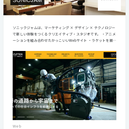
SONICJAM
ソニックジャムは、マーケティング × デザイン × テクノロジー
で新しい体験をつくるクリエイティブ・スタジオです。 ・アニメ
ーションを組み合わせたかっこいいWebサイト ・ラケットを振
って遊ぶバーチャル卓球ゲーム ・新しいコスメブランドのコンセ
プト、ロゴ、パッケージのデザイン ・キャッシュレスで購入でき
る新型ガチャの開発 ・バーチャル展示会のシステム開発 ・渋谷
の巨大サイネージに流れるモーショングラフィックス ・・・ こ
れらはソニックジャムの最近のお仕事の一例です。 Web制作から
スタートし、今日では技術の幅も広がり、プロジェクトの内容も
多岐にわたるようになりました。コンテンツを企画・制作するこ
とはもちろんですが、クライアントの課題解決や、ビジネス戦略
から関わるケースも増えてきています。 技術や環境は日々どんど
ん変化していきますが、ユーザーが見たり、触ったり、使ったり
して「楽しい！」「便利！」「キレイ！」と感じられる体験をデ
ザインするのがソニックジャムの仕事だということは変わりませ
ん。これからも新しい技術をどんどん取り入れながら、デジタ
Web
ル、アナログにもこだわらず、思わず「スゲー！」と言ってしま