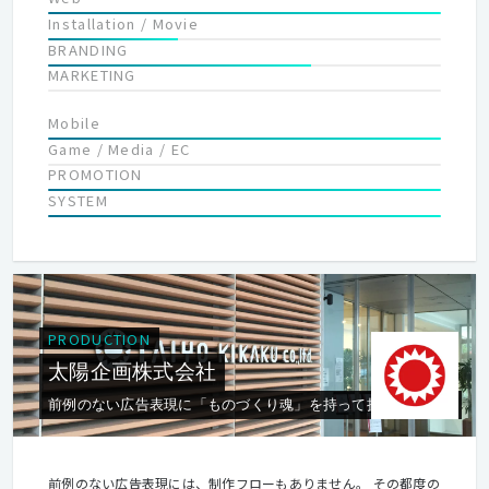
根を越えて、会話して、一緒に考えることができるスペースとな
Installation / Movie
るように設計されています。 ミーティングスペースやワークスペ
BRANDING
ースには壁がなく、話していると隣の席の声も自然と耳に入って
MARKETING
きますので、会議の参加者以外のたまたま通りがかったメンバー
や、違う会議に出席しているメンバーが意見を言う事もありま
Mobile
す。 メンバー同士がつながることで新たなアイデアが生まれ、問
Game / Media / EC
題解決のヒントとなることを重要視しています。 【多次元的な環
PROMOTION
境】 チームラボには部長も課長もいない、多次元的な体制です。
SYSTEM
なので「部長はああ言ってるけど本当はこっちにした方がいい」
って、みんながわかっている状況は世の中にかなり存在していま
すが、そのようなストレスはありません。 プロジェクトチーム単
位で動いていて、エンジニア、デザイナー、カタリストのメンバ
ーで構成されています。 また、カタリストはディレクターではな
いので、指示をする、管理職的な立場の人は存在せず、みんなが
PRODUCTION
モノをつくるメンバーです。
太陽企画株式会社
前例のない広告表現に「ものづくり魂」を持って挑戦し続ける
前例のない広告表現には、制作フローもありません。 その都度の