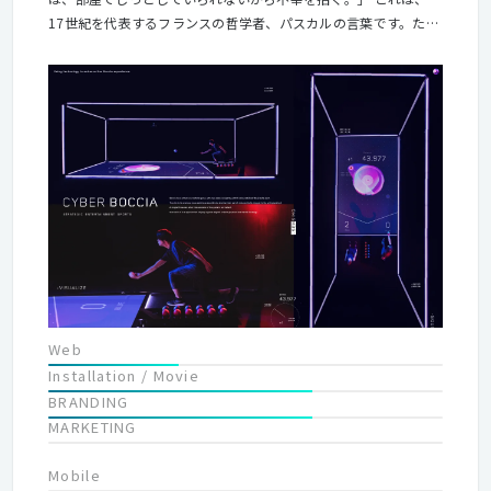
17世紀を代表するフランスの哲学者、パスカルの⾔葉です。たと
えば、仕事は忙しいけど、実はその仕事に興味や関⼼がわいてい
ない。という、誰にでも⼼当たりがある「暇ではないけど、退屈
な状態」。この没頭することができない「退屈」な状態は、古来
からつづく⼈間の永遠の課題です。 私たちワントゥーテンは、創
造⼒でこの課題に挑みます。その体験によって、⼼の底から湧き
上がる興味を⽣みだせるか。その空間によって、⼈⽣を豊かにす
る熱中を⽣みだせるか。私たちは、クリエイティブと⾰新的技術
によって、⼈々の⼼に⽕をつけます。「没頭」は、新たな気づき
を⽣み、あらゆる興味へとつながり、世界をどこまでも広げてく
れる。そんな、知性と感性で満たされる、味わい深い⼈⽣をすべ
ての⼈に。 ワントゥーテンは、⼈間の永遠の課題に挑み、創造⼒
で⼈類の可能性をひらく、近未来クリエイティブカンパニーで
す。
Web
Installation / Movie
BRANDING
MARKETING
Mobile