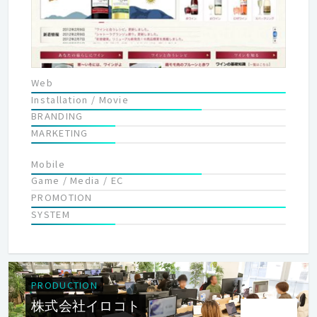
Web
Installation / Movie
BRANDING
MARKETING
Mobile
Game / Media / EC
PROMOTION
SYSTEM
PRODUCTION
株式会社イロコト