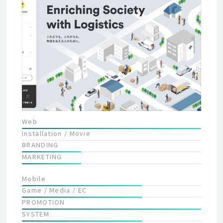
には最大の成果を導くためのご支援をします。 「デザイン」とは
理解すること 私たちは常に「デザインとは何か」という問いを大
切にしています。私たちの考えるデザインの役割とは、ユーザー
に対して企業の提供するサービスやプロダクトの本質的な価値を
見出し、伝えることにあります。 そのため、お客様のビジネスへ
の深い理解が最も重要だと考えています。
Web
Installation / Movie
BRANDING
MARKETING
Mobile
Game / Media / EC
PROMOTION
SYSTEM