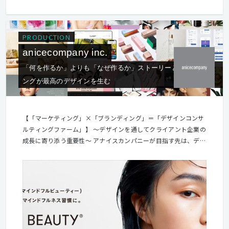
PRODUCTION
anicecompany inc.
「何を作るか」よりも「なぜ作るか」ストーリーとブランディ
ングが最高のデザインを生む
【「マーケティング」×「ブランディング」＝「デザインコンサ
ルティングファーム」】 ～デザインを通してクライアント企業の
成長に寄り添う重要性～ アナイスカンパニーが目指す先は、デザ
インを通してクライアント企業と共に成長を遂げることです。 デ
ザイン制作において「何を作るか」はもちろん重要ですが、弊社
では「なぜ作るか」といった、ユーザーが目に触れないクライア
ントのストーリーやメッセージにより重きをおいています。 ただ
カッコいい、オシャレなサイトはセンスがある人なら誰でも作れ
ます。 しかし、なぜこの商品を売り出したいのか、最終的に企業
の将来どこに向かっているのかといった、クライアントの真のニ