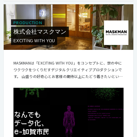
PRODUCTION
株式会社マスクマン
EXCITING WITH YOU
MASKMANは「EXCITING WITH YOU」をコンセプトに、世の中に
ワクワクをつくりだすデジタルクリエイティブプロダクションで
す。 山盛りの好奇心とお客様の期待以上にたどり着きたいという
情熱を武器に、WEBの企画制作や実装から、広告施策全体の設
計、システム開発、AR・VR制作など、デジタル表現の制作全般
を行なっています。 目指すビジョンは、クライアントも、ユーザ
ーも、クリエイターも、私たちのプロジェクトに関わるすべての
人を盛り上げ、ハッピーにすること。 世の中にワクワクをつくり
だすには、まずはクリエイターがワクワクしていること。
MASKMANが大切にしているのは、まさにその魂です。 企画で、
技術で、デザインで、世界を面白くしたい人。「こういうものが
あったらいいな！」と、ムクムクと想像力を働かせ、全力投球で