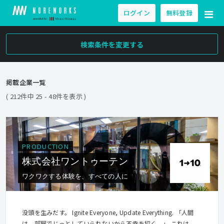
ログイン
無料登録
検索条件を変更する
掲載企業一覧
( 212件中 25 - 48件を表示 )
PRODUCTION
株式会社ワントゥーテン
ワクワクする体験を、すべての人に
没頭を生みだす。 Ignite Everyone, Update Everything. 「⼈間
は、部屋でじっとしていられないから不幸を招く。」 これは、