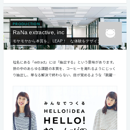
PRODUCTION
RaNa extractive, inc
モヤモヤから本質を。 LEAP！ な体験をデザインする。
社名にある「extract」には「抽出する」という意味があります。
世の中のあらゆる課題の本質を、コーヒーを淹れるようにじっく
り抽出し、単なる解決で終わらない、目が覚めるような「跳躍」
まで持っていくことが、Rexの提供するサービスです。 どのよう
な視点で「抽出」するかはメンバーそれぞれの個性です。 1つの
課題を多様な視点で複合的に見つめることによって、本質を見つ
けることができると考えています。 RaNa extractive, inc. “Rex”
は、RaNa extractiveの愛称です。