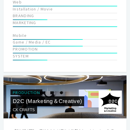
Web
Installation / Movie
BRANDING
MARKETING
Mobile
Game / Media / EC
PROMOTION
SYSTEM
PRODUCTION
D2C (Marketing＆Creative)
CX CRAFTS