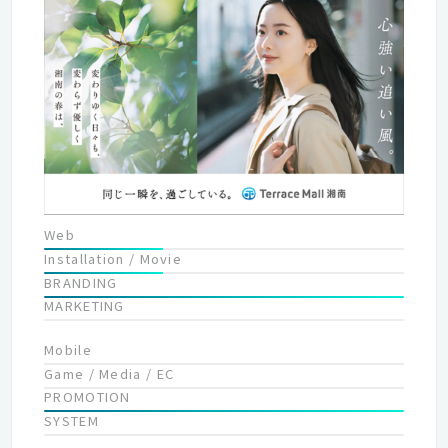
コミュニケーションデザイン。 出発する人、到着する人、通り過
ぎる人、待つ人など、 さまざまな目的を持った人々を受け入れる
空間デザイン。 余計な装飾や、無駄なものは排除し、 まさに空
港として求められる機能を追及した結果、 そこには、美しさの介
在をも許す。 この「機能美」こそがデザインの本質であり、 私
たちが目指すデザイン。 私たちの手がけるブランディングや広告
などの 様々なデザインにおいても同じことが言える。 メッセー
ジを伝えるため。手に取ってもらうため。 人々の行動を変えるた
め。未来を展望するため。 つまり目的にたどり着くための機能を
追及する。 時代、社会、流行はもちろん大事だ。 しかし機能す
るデザインは、色あせない。 これが私達の哲学であり、
Web
“terminal”という名にこめた想いです。
Installation / Movie
BRANDING
MARKETING
Mobile
Game / Media / EC
PROMOTION
SYSTEM