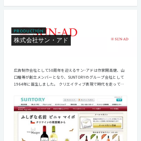
PRODUCTION
株式会社サン・アド
広告制作会社として50周年を迎えるサン･アドは作家開高健、山
口瞳等が創立メンバーとなり、SUNTORYのグループ会社として
1964年に誕生しました。 クリエイティブ表現で時代を走ってき
た私達は、広告の企画からブランディング、TV-CF、プロダクト
の開発など数多くの仕事を手がけてきましたが、 いよいよデジタ
ルな分野へと本格的に歩みだそうと考えています。 あなたのクリ
エイティブ能力を活かした発想や表現で、一緒に新プロジェクト
を進めてみませんか？